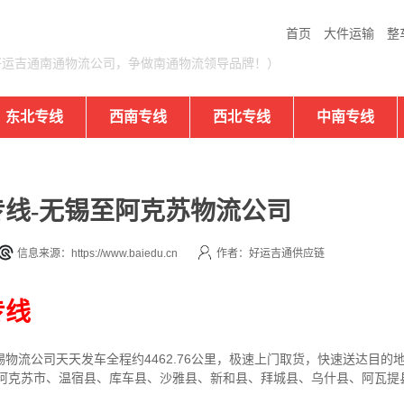
首页
大件运输
整
好运吉通南通物流公司，争做南通物流领导品牌！）
东北专线
西南专线
西北专线
中南专线
线-无锡至阿克苏物流公司
信息来源：https://www.baiedu.cn
作者：好运吉通供应链
专线
锡
物流公司
天天发车全程约4462.76公里，
极速上门取货，快速送达目的
克苏阿克苏市、温宿县、库车县、沙雅县、新和县、拜城县、乌什县、阿瓦提