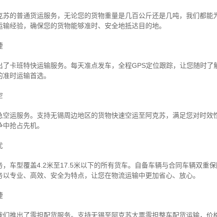
克苏的普通货运服务，无论您的货物重量是几百公斤还是几吨，我们都能
运输经验，确保您的货物能够准时、安全地抵达目的地。
捷
出了卡班特快运输服务。每天准点发车，全程GPS定位跟踪，让您随时了
的准时运输首选。
空
急空运服务。支持无锡周边地区的货物快速空运至阿克苏，满足您对时效
争中抢占先机。
忧
，车型覆盖4.2米至17.5米以下的所有货车。自备车辆与合同车辆双重
务以专业、高效、安全为特点，让您在物流运输中更加省心、放心。
捷
我们推出了零担配货服务。支持无锡至阿克苏大票零担整车配货运输，价