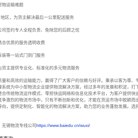
货物运输难题
市地区，为货主解决最后一公里配送服务
公司签约专人全程负责、免除您的后顾之忧
结合优质的服务透明收费
拆装等
一站式门到门服务
为货主提供专业化、标准化的多元物流服务
质量和高效的运输能力，赢得了广大客户的信赖与好评。
秉承以客为尊、
理系统为中小型物流企业提供物流解决方案，经过多年的发展和积淀，打
整合传统物流运作模式、零担快运网络和信息化技术平台，为客户提供快
竞争激烈的物流市场中，只有不断创新和优化，才能在货运市场中脱颖而
导向，提供定制化、智能化的物流解决方案，助力您的业务蓬勃发展。选
！
：无锡物流专线公司
https://www.baiedu.cn/wuxi/