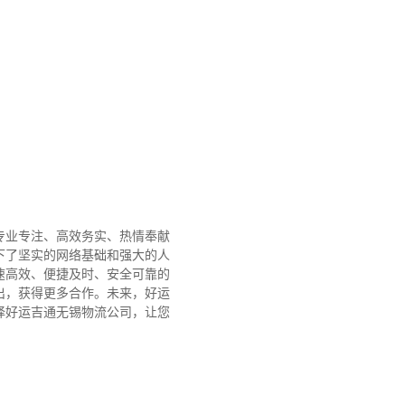
专业专注、高效务实、热情奉献
下了坚实的网络基础和强大的人
速高效、便捷及时、安全可靠的
出，获得更多合作。
未来，好运
择好运吉通无锡物流公司，让您