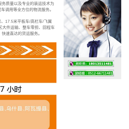
服务质量以及专业的装运技术为
程车调用等全方位的物流服务。
、17.5米平板车/高栏车/飞翼
区大件运输、整车零担、回程车
、快速直达的货运服务。
工作时间：07:30 – – 23:30
值班座机：4008091856