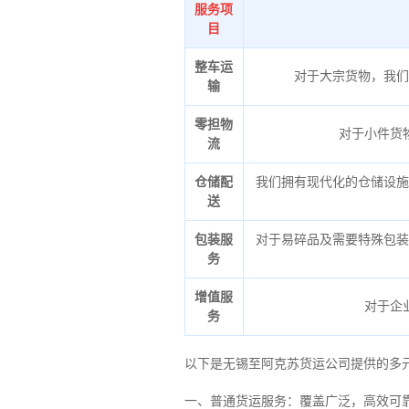
服务项
目
整车运
对于大宗货物，我们
输
零担物
对于小件货
流
仓储配
我们拥有现代化的仓储设施
送
包装服
对于易碎品及需要特殊包装
务
增值服
对于企
务
以下是无锡至阿克苏货运公司提供的多
一、普通货运服务：覆盖广泛，高效可