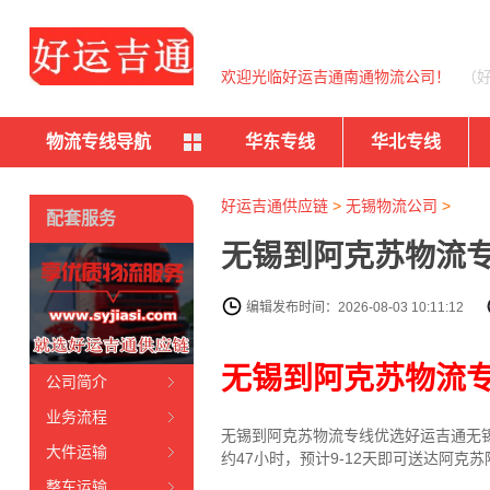
欢迎光临好运吉通南通物流公司！
（
物流专线导航
华东专线
华北专线
好运吉通供应链
>
无锡物流公司
>
配套服务
无锡到阿克苏物流专
编辑发布时间：2026-08-03 10:11:12
无锡到阿克苏物流
公司简介
业务流程
无锡到阿克苏物流专线
优选好运吉通
无
大件运输
约47小时，预计9-12天即可送达阿
整车运输