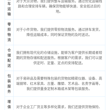
对于大宗货物，我们提供整车运输服务。通过优化运输线
车
路和合理安排车辆，确保货物能够快速、安全抵达目的
运
地。
输
零
担
对于小件货物，我们提供零担物流服务。通过拼车发货，
物
降低运输成本，同时保证货物的及时送达。
流
仓
我们拥有现代化的仓储设施，能够为客户提供长期或者短
储
期的货物存储和配送服务。根据客户的需求，我们可以提
配
供定时、定量、定点的安排配送。
送
包
对于易碎品及需要特殊包装的货物如精密仪器、设备、高
装
端钢琴、红木家具、古董、雕塑、艺术品、名贵字画等，
服
我们提供量身定制木箱或木架等包装服务。
务
增
值
对于企业工厂货主等多样化需求，我们还提供货物保险、