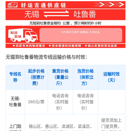
无锡到吐鲁番物流专线运输价格与时效：
起步价格
重货价格
泡货价格
专线名
运输时效
（按票计
（重量公
（体积立
称
（天）
费）
斤）
方）
电话咨询
电话咨询
无锡-
260元/票
（实时报
（实时报
吐鲁番
价）
价）
提货须加上
上门取
锡山区、惠山区、滨湖区、梁溪区、
门提货费，