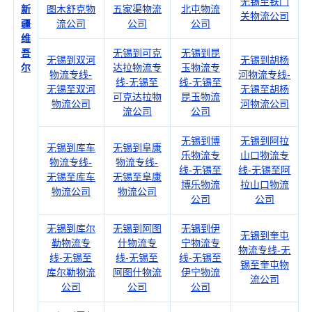
无锡至铁门
新
图木舒克物
五家渠物流
北屯物流
关物流公司
疆
流公司
公司
公司
维
吾
无锡到可克
无锡到昆
无锡到双河
无锡到胡杨
尔
达拉物流专
玉物流专
物流专线-
河物流专线-
线-无锡至
线-无锡至
无锡至双河
无锡至胡杨
可克达拉物
昆玉物流
物流公司
河物流公司
流公司
公司
无锡到博
无锡到阿拉
无锡到库车
无锡到阜康
乐物流专
山口物流专
物流专线-
物流专线-
线-无锡至
线-无锡至阿
无锡至库车
无锡至阜康
博乐物流
拉山口物流
物流公司
物流公司
公司
公司
无锡到库尔
无锡到阿图
无锡到伊
无锡到奎屯
勒物流专
什物流专
宁物流专
物流专线-无
线-无锡至
线-无锡至
线-无锡至
锡至奎屯物
库尔勒物流
阿图什物流
伊宁物流
流公司
公司
公司
公司