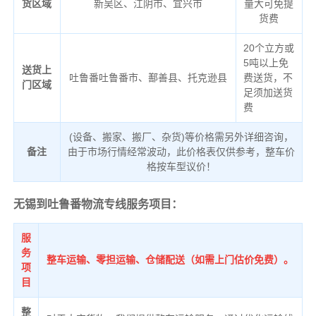
货区域
新吴区、江阴市、宜兴市
量大可免提
货费
20个立方或
5吨以上免
送货上
吐鲁番吐鲁番市、鄯善县、托克逊县
费送货，不
门区域
足须加送货
费
(设备、搬家、搬厂、杂货)等价格需另外详细咨询，
备注
由于市场行情经常波动，此价格表仅供参考，整车价
格按车型议价！
无锡到吐鲁番物流专线服务项目：
服
务
整车运输、零担运输、仓储配送（如需上门估价免费）。
项
目
整