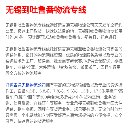
无锡到吐鲁番物流专线
无锡到吐鲁番物流专线
优选好运吉通
无锡
物流公司
天天发车全程约
公里，
极速上门取货，快速送达目的地，无锡到吐鲁番物流
专线用
时约0小时，预计即可送达吐鲁番吐鲁番市、鄯善县、托克逊县。
无锡到吐鲁番物流专线依托好运吉通无锡至吐鲁番物流公司完善的
运输体系、良好的物流网络资源、优质的物流服务质量以及专业的
装运技术为工厂、贸易商、批发商等新老客户提供仓储配送、零担/
整车
、冷链/冷藏、大件运输、特快/普快、搬家搬厂、回程车调用
等全方位的物流服务。
好运吉通无锡物流公司
拥有丰富的货物运输经验以及专业的货运操
作工，自备4.2米、6.8米、7.8米、9.6米、13米、17.5米平板车/高
栏车/飞翼车/厢车等300余台
为您提供24小时货物查询、业务咨
询、信息反馈，在线订车等服务，
专业承接无锡到吐鲁番地区大件
运输、整车零担、回程车等货运业务。
您只要有货，无论何时
何地
只需您一个电话就能立刻享受好运吉通为您提供的方便快捷、安全
可靠、快速直达的货运服务。