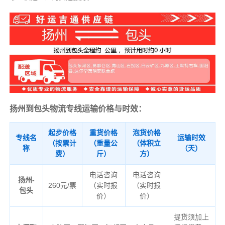
扬州到包头物流专线运输价格与时效：
起步价格
重货价格
泡货价格
专线名
运输时效
（按票计
（重量公
（体积立
称
（天）
费）
斤）
方）
电话咨询
电话咨询
扬州-
260元/票
（实时报
（实时报
包头
价）
价）
提货须加上