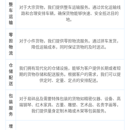
整
对于大宗货物，我们提供整车运输服务。通过优化运输线
车
路和合理安排车辆，确保货物能够快速、安全抵达目的
运
地。
输
零
担
对于小件货物，我们提供零担物流服务。通过拼车发货，
物
降低运输成本，同时保证货物的及时送达。
流
仓
我们拥有现代化的仓储设施，能够为客户提供长期或者短
储
期的货物存储和配送服务。根据客户的需求，我们可以提
配
供定时、定量、定点的安排配送。
送
包
对于易碎品及需要特殊包装的货物如精密仪器、设备、高
装
端钢琴、红木家具、古董、雕塑、艺术品、名贵字画等，
服
我们提供量身定制木箱或木架等包装服务。
务
增