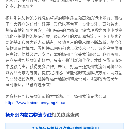
优势六：专业性强、多年物流运输经验为货主提供专业化、标准化
的多元物流服务
扬州到包头物流专线
凭借卓越的服务质量和高效的运输能力，赢得
了广大客户的信赖与好评。
秉承以客为尊、专业专注、高效务实、
热情奉献的服务理念，利用先进的运输和仓储管理系统为中小型物
流企业提供物流解决方案，经过多年的发展和积淀，打下了坚实的
网络基础和强大的人员储备，紧随客户的需求而不断革新，整合传
统物流运作模式、零担快运网络和信息化技术平台，为客户提供快
速高效、便捷及时、安全可靠的扬州至包头物流服务。
我们深知，
在竞争激烈的物流市场中，只有不断创新和优化，才能在货运市场
中脱颖而出，获得更多合作。
未来，好运吉通扬州物流公司将继续
以客户需求为导向，提供定制化、智能化的物流解决方案，助力您
的业务蓬勃发展。选择好运吉通扬州物流公司，让您的货物安全、
准时抵达，共创辉煌未来！
更多扬州到包头物流运输方式请点击：扬州物流专线公司
https://www.baiedu.cn/yangzhou/
扬州到内蒙古物流专线
相关线路查询
以下每条运输线路点击可查看详细说明