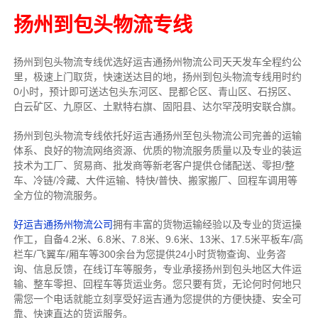
扬州到包头物流专线
扬州到包头物流专线
优选好运吉通
扬州
物流公司
天天发车全程约公
里，
极速上门取货，快速送达目的地，扬州到包头物流
专线用时约
0小时，预计即可送达包头东河区、昆都仑区、青山区、石拐区、
白云矿区、九原区、土默特右旗、固阳县、达尔罕茂明安联合旗。
扬州到包头物流专线依托好运吉通扬州至包头物流公司完善的运输
体系、良好的物流网络资源、优质的物流服务质量以及专业的装运
技术为工厂、贸易商、批发商等新老客户提供仓储配送、零担/
整
车
、冷链/冷藏、大件运输、特快/普快、搬家搬厂、回程车调用等
全方位的物流服务。
好运吉通扬州物流公司
拥有丰富的货物运输经验以及专业的货运操
作工，自备4.2米、6.8米、7.8米、9.6米、13米、17.5米平板车/高
栏车/飞翼车/厢车等300余台
为您提供24小时货物查询、业务咨
询、信息反馈，在线订车等服务，
专业承接扬州到包头地区大件运
输、整车零担、回程车等货运业务。
您只要有货，无论何时
何地只
需您一个电话就能立刻享受好运吉通为您提供的方便快捷、安全可
靠、快速直达的货运服务。