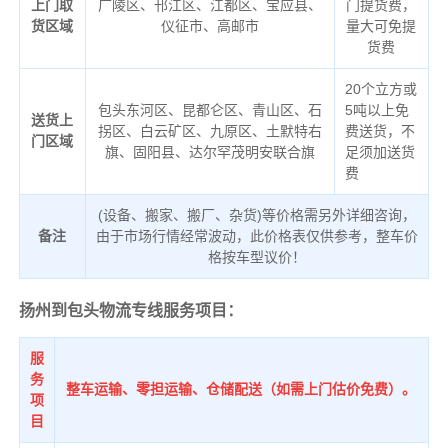
上门取
广陵区、邗江区、江都区、宝应县、
门提货费，
货区域
仪征市、高邮市
量大可免提
货费
20个立方或
包头东河区、昆都仑区、青山区、石
5吨以上免
送货上
拐区、白云矿区、九原区、土默特右
费送货，不
门区域
旗、固阳县、达尔罕茂明安联合旗
足须加送货
费
(设备、搬家、搬厂、杂货)等价格需另外详细咨询，
备注
由于市场行情经常波动，此价格表仅供参考，整车价
格按车型议价！
扬州到包头物流专线服务项目：
服
务
整车运输、零担运输、仓储配送（如需上门估价免费）。
项
目