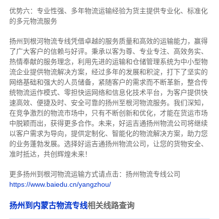
优势六：专业性强、多年物流运输经验为货主提供专业化、标准化
的多元物流服务
扬州到根河物流专线
凭借卓越的服务质量和高效的运输能力，赢得
了广大客户的信赖与好评。
秉承以客为尊、专业专注、高效务实、
热情奉献的服务理念，利用先进的运输和仓储管理系统为中小型物
流企业提供物流解决方案，经过多年的发展和积淀，打下了坚实的
网络基础和强大的人员储备，紧随客户的需求而不断革新，整合传
统物流运作模式、零担快运网络和信息化技术平台，为客户提供快
速高效、便捷及时、安全可靠的扬州至根河物流服务。
我们深知，
在竞争激烈的物流市场中，只有不断创新和优化，才能在货运市场
中脱颖而出，获得更多合作。
未来，好运吉通扬州物流公司将继续
以客户需求为导向，提供定制化、智能化的物流解决方案，助力您
的业务蓬勃发展。选择好运吉通扬州物流公司，让您的货物安全、
准时抵达，共创辉煌未来！
更多扬州到根河物流运输方式请点击：扬州物流专线公司
https://www.baiedu.cn/yangzhou/
扬州到内蒙古物流专线
相关线路查询