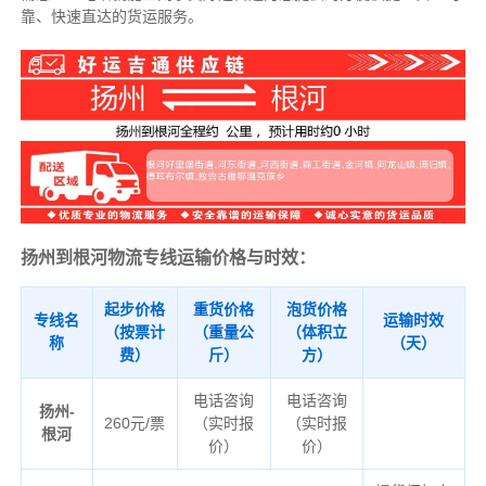
靠、快速直达的货运服务。
扬州到根河物流专线运输价格与时效：
起步价格
重货价格
泡货价格
专线名
运输时效
（按票计
（重量公
（体积立
称
（天）
费）
斤）
方）
电话咨询
电话咨询
扬州-
260元/票
（实时报
（实时报
根河
价）
价）