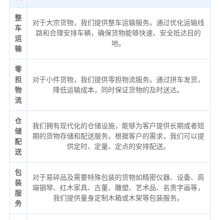
整
对于大宗货物，我们提供整车运输服务。通过优化运输线
车
路和合理安排车辆，确保货物能够快速、安全抵达目的
运
地。
输
零
担
对于小件货物，我们提供零担物流服务。通过拼车发货，
物
降低运输成本，同时保证货物的及时送达。
流
仓
我们拥有现代化的仓储设施，能够为客户提供长期或者短
储
期的货物存储和配送服务。根据客户的需求，我们可以提
配
供定时、定量、定点的安排配送。
送
包
对于易碎品及需要特殊包装的货物如精密仪器、设备、高
装
端钢琴、红木家具、古董、雕塑、艺术品、名贵字画等，
服
我们提供量身定制木箱或木架等包装服务。
务