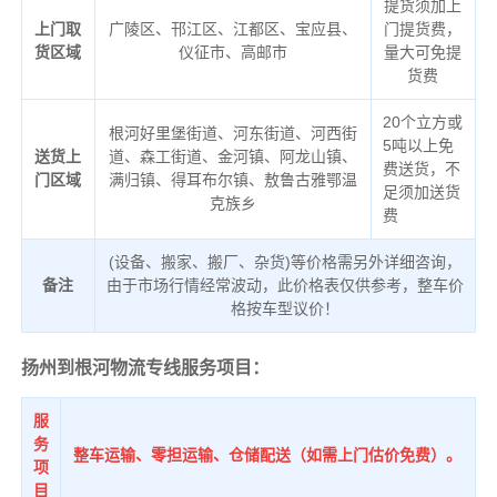
提货须加上
上门取
广陵区、邗江区、江都区、宝应县、
门提货费，
货区域
仪征市、高邮市
量大可免提
货费
20个立方或
根河好里堡街道、河东街道、河西街
5吨以上免
送货上
道、森工街道、金河镇、阿龙山镇、
费送货，不
门区域
满归镇、得耳布尔镇、敖鲁古雅鄂温
足须加送货
克族乡
费
(设备、搬家、搬厂、杂货)等价格需另外详细咨询，
备注
由于市场行情经常波动，此价格表仅供参考，整车价
格按车型议价！
扬州到根河物流专线服务项目：
服
务
整车运输、零担运输、仓储配送（如需上门估价免费）。
项
目