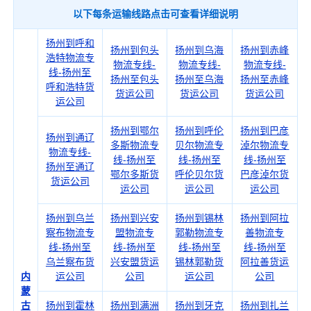
以下每条运输线路点击可查看详细说明
扬州到呼和
扬州到包头
扬州到乌海
扬州到赤峰
浩特物流专
物流专线-
物流专线-
物流专线-
线-扬州至
扬州至包头
扬州至乌海
扬州至赤峰
呼和浩特货
货运公司
货运公司
货运公司
运公司
扬州到鄂尔
扬州到呼伦
扬州到巴彦
扬州到通辽
多斯物流专
贝尔物流专
淖尔物流专
物流专线-
线-扬州至
线-扬州至
线-扬州至
扬州至通辽
鄂尔多斯货
呼伦贝尔货
巴彦淖尔货
货运公司
运公司
运公司
运公司
扬州到乌兰
扬州到兴安
扬州到锡林
扬州到阿拉
察布物流专
盟物流专
郭勒物流专
善物流专
线-扬州至
线-扬州至
线-扬州至
线-扬州至
乌兰察布货
兴安盟货运
锡林郭勒货
阿拉善货运
内
运公司
公司
运公司
公司
蒙
古
扬州到霍林
扬州到满洲
扬州到牙克
扬州到扎兰