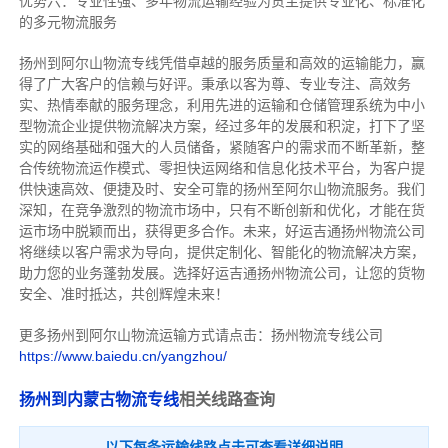
优势六：专业性强、多年物流运输经验为货主提供专业化、标准化
的多元物流服务
扬州到阿尔山物流专线
凭借卓越的服务质量和高效的运输能力，赢
得了广大客户的信赖与好评。
秉承以客为尊、专业专注、高效务
实、热情奉献的服务理念，利用先进的运输和仓储管理系统为中小
型物流企业提供物流解决方案，经过多年的发展和积淀，打下了坚
实的网络基础和强大的人员储备，紧随客户的需求而不断革新，整
合传统物流运作模式、零担快运网络和信息化技术平台，为客户提
供快速高效、便捷及时、安全可靠的扬州至阿尔山物流服务。
我们
深知，在竞争激烈的物流市场中，只有不断创新和优化，才能在货
运市场中脱颖而出，获得更多合作。
未来，好运吉通扬州物流公司
将继续以客户需求为导向，提供定制化、智能化的物流解决方案，
助力您的业务蓬勃发展。选择好运吉通扬州物流公司，让您的货物
安全、准时抵达，共创辉煌未来！
更多扬州到阿尔山物流运输方式请点击：扬州物流专线公司
https://www.baiedu.cn/yangzhou/
扬州到内蒙古物流专线
相关线路查询
以下每条运输线路点击可查看详细说明