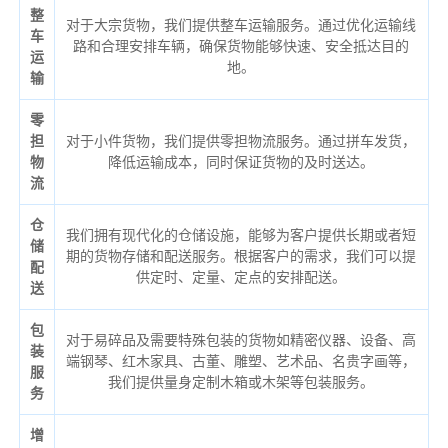
整
对于大宗货物，我们提供整车运输服务。通过优化运输线
车
路和合理安排车辆，确保货物能够快速、安全抵达目的
运
地。
输
零
担
对于小件货物，我们提供零担物流服务。通过拼车发货，
物
降低运输成本，同时保证货物的及时送达。
流
仓
我们拥有现代化的仓储设施，能够为客户提供长期或者短
储
期的货物存储和配送服务。根据客户的需求，我们可以提
配
供定时、定量、定点的安排配送。
送
包
对于易碎品及需要特殊包装的货物如精密仪器、设备、高
装
端钢琴、红木家具、古董、雕塑、艺术品、名贵字画等，
服
我们提供量身定制木箱或木架等包装服务。
务
增