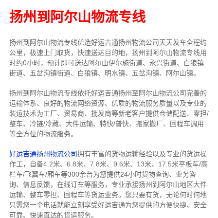
扬州到阿尔山物流专线
扬州到阿尔山物流专线
优选好运吉通
扬州
物流公司
天天发车全程约
公里，
极速上门取货，快速送达目的地，扬州到阿尔山物流
专线用
时约0小时，预计即可送达阿尔山伊尔施街道、永兴街道、白狼镇
街道、五岔沟镇街道、白狼镇、明水镇、五岔沟镇、阿尔山镇。
扬州到阿尔山物流专线依托好运吉通扬州至阿尔山物流公司完善的
运输体系、良好的物流网络资源、优质的物流服务质量以及专业的
装运技术为工厂、贸易商、批发商等新老客户提供仓储配送、零担/
整车
、冷链/冷藏、大件运输、特快/普快、搬家搬厂、回程车调用
等全方位的物流服务。
好运吉通扬州物流公司
拥有丰富的货物运输经验以及专业的货运操
作工，自备4.2米、6.8米、7.8米、9.6米、13米、17.5米平板车/高
栏车/飞翼车/厢车等300余台
为您提供24小时货物查询、业务咨
询、信息反馈，在线订车等服务，
专业承接扬州到阿尔山地区大件
运输、整车零担、回程车等货运业务。
您只要有货，无论何时
何地
只需您一个电话就能立刻享受好运吉通为您提供的方便快捷、安全
可靠、快速直达的货运服务。