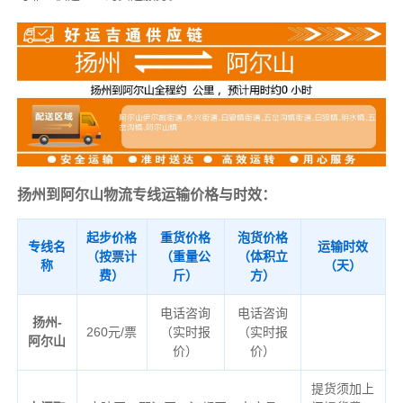
扬州到阿尔山物流专线运输价格与时效：
起步价格
重货价格
泡货价格
专线名
运输时效
（按票计
（重量公
（体积立
称
（天）
费）
斤）
方）
电话咨询
电话咨询
扬州-
260元/票
（实时报
（实时报
阿尔山
价）
价）
提货须加上