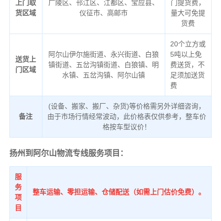
上门取
广陵区、邗江区、江都区、宝应县、
门提货费，
货区域
仪征市、高邮市
量大可免提
货费
20个立方或
阿尔山伊尔施街道、永兴街道、白狼
5吨以上免
送货上
镇街道、五岔沟镇街道、白狼镇、明
费送货，不
门区域
水镇、五岔沟镇、阿尔山镇
足须加送货
费
(设备、搬家、搬厂、杂货)等价格需另外详细咨询，
备注
由于市场行情经常波动，此价格表仅供参考，整车价
格按车型议价！
扬州到阿尔山物流专线服务项目：
服
务
整车运输、零担运输、仓储配送（如需上门估价免费）。
项
目