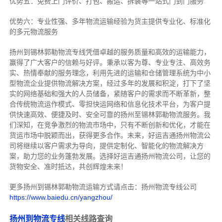
优势五：免费上门评价、打包、搬运、拆装等
一站式门到门服务
优势六：专业性强、多年物流运输经验为货主提供专业化、标准化
的多元物流服务
扬州到锡林郭勒物流专线
凭借卓越的服务质量和高效的运输能力，
赢得了广大客户的信赖与好评。
秉承以客为尊、专业专注、高效务
实、热情奉献的服务理念，利用先进的运输和仓储管理系统为中小
型物流企业提供物流解决方案，经过多年的发展和积淀，打下了坚
实的网络基础和强大的人员储备，紧随客户的需求而不断革新，整
合传统物流运作模式、零担快运网络和信息化技术平台，为客户提
供快速高效、便捷及时、安全可靠的扬州至锡林郭勒物流服务。
我
们深知，在竞争激烈的物流市场中，只有不断创新和优化，才能在
货运市场中脱颖而出，获得更多合作。
未来，好运吉通扬州物流公
司将继续以客户需求为导向，提供定制化、智能化的物流解决方
案，助力您的业务蓬勃发展。选择好运吉通扬州物流公司，让您的
货物安全、准时抵达，共创辉煌未来！
更多扬州到锡林郭勒物流运输方式请点击：扬州物流专线公司
https://www.baiedu.cn/yangzhou/
扬州到物流专线
相关线路查询