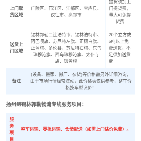
提货须加上
上门取
广陵区、邗江区、江都区、宝应县、
门提货费，
货区域
仪征市、高邮市
量大可免提
货费
锡林郭勒二连浩特市、锡林浩特市、
20个立方或
阿巴嘎旗、苏尼特左旗、正镶白旗、
5吨以上免
送货上
正蓝旗、多伦县、苏尼特右旗、东乌
费送货，不
门区域
珠穆沁旗、西乌珠穆沁旗、太仆寺
足须加送货
旗、镶黄旗
费
(设备、搬家、搬厂、杂货)等价格需另外详细咨询，
备注
由于市场行情经常波动，此价格表仅供参考，整车价
格按车型议价！
扬州到锡林郭勒物流专线服务项目：
服
务
整车运输、零担运输、仓储配送（如需上门估价免费）。
项
目