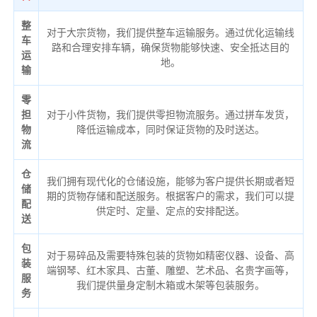
整
对于大宗货物，我们提供整车运输服务。通过优化运输线
车
路和合理安排车辆，确保货物能够快速、安全抵达目的
运
地。
输
零
担
对于小件货物，我们提供零担物流服务。通过拼车发货，
物
降低运输成本，同时保证货物的及时送达。
流
仓
我们拥有现代化的仓储设施，能够为客户提供长期或者短
储
期的货物存储和配送服务。根据客户的需求，我们可以提
配
供定时、定量、定点的安排配送。
送
包
对于易碎品及需要特殊包装的货物如精密仪器、设备、高
装
端钢琴、红木家具、古董、雕塑、艺术品、名贵字画等，
服
我们提供量身定制木箱或木架等包装服务。
务