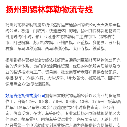
扬州到锡林郭勒物流专线
扬州到锡林郭勒物流专线
优选好运吉通
扬州
物流公司
天天发车全程
约公里，
极速上门取货，快速送达目的地，扬州到锡林郭勒物流
专
线用时约0小时，预计即可送达锡林郭勒二连浩特市、锡林浩特
市、阿巴嘎旗、苏尼特左旗、正镶白旗、正蓝旗、多伦县、苏尼特
右旗、东乌珠穆沁旗、西乌珠穆沁旗、太仆寺旗、镶黄旗。
扬州到锡林郭勒物流专线依托好运吉通扬州至锡林郭勒物流公司完
善的运输体系、良好的物流网络资源、优质的物流服务质量以及专
业的装运技术为工厂、贸易商、批发商等新老客户提供仓储配送、
零担/
整车
、冷链/冷藏、大件运输、特快/普快、搬家搬厂、回程车
调用等全方位的物流服务。
好运吉通扬州物流公司
拥有丰富的货物运输经验以及专业的货运操
作工，自备4.2米、6.8米、7.8米、9.6米、13米、17.5米平板车/高
栏车/飞翼车/厢车等300余台
为您提供24小时货物查询、业务咨
询、信息反馈，在线订车等服务，
专业承接扬州到锡林郭勒地区大
件运输、整车零担、回程车等货运业务。
您只要有货，无论何时
何
地只需您一个电话就能立刻享受好运吉通为您提供的方便快捷、安