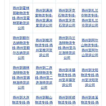
扬州到霍林
扬州到满洲
扬州到牙克
扬州到扎兰
郭勒物流专
里物流专线-
石物流专线-
屯物流专线-
线-扬州至霍
扬州至满洲
扬州至牙克
扬州至扎兰
林郭勒货运
里货运公司
石货运公司
屯货运公司
公司
扬州到额尔
扬州到乌兰
扬州到根河
扬州到阿尔
古纳物流专
浩特物流专
物流专线-扬
山物流专线-
线-扬州至额
线-扬州至乌
州至根河货
扬州至阿尔
尔古纳货运
兰浩特货运
运公司
山货运公司
公司
公司
扬州到锡林
扬州到二连
扬州到丰镇
扬州到沈阳
浩特物流专
浩特物流专
物流专线-扬
物流专线-扬
线-扬州至锡
线-扬州至二
州至丰镇货
州至沈阳货
林浩特货运
连浩特货运
运公司
运公司
公司
公司
扬州到大连
扬州到鞍山
扬州到抚顺
扬州到本溪
物流专线-扬
物流专线-扬
物流专线-扬
物流专线-扬