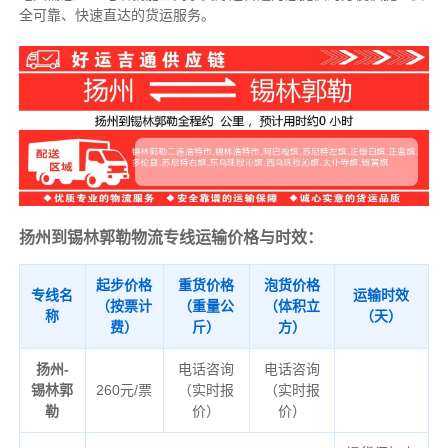
全可靠、快速直达的货运服务。
扬州到锡林郭勒物流专线运输价格与时效：
起步价格
重货价格
泡货价格
专线名
运输时效
（按票计
（重量公
（体积立
称
（天）
费）
斤）
方）
扬州-
电话咨询
电话咨询
锡林郭
260元/票
（实时报
（实时报
勒
价）
价）