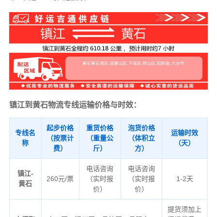
镇江到黄石物流专线运输价格与时效：
起步价格
重货价格
泡货价格
专线名
运输时效
（按票计
（重量公
（体积立
称
（天）
费）
斤）
方）
电话咨询
电话咨询
镇江-
260元/票
（实时报
（实时报
1-2天
黄石
价）
价）
提货须加上