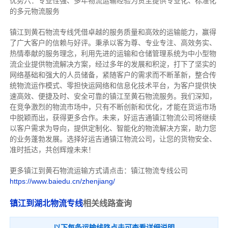
优势六：专业性强、多年物流运输经验为货主提供专业化、标准化
的多元物流服务
镇江到黄石物流专线
凭借卓越的服务质量和高效的运输能力，赢得
了广大客户的信赖与好评。
秉承以客为尊、专业专注、高效务实、
热情奉献的服务理念，利用先进的运输和仓储管理系统为中小型物
流企业提供物流解决方案，经过多年的发展和积淀，打下了坚实的
网络基础和强大的人员储备，紧随客户的需求而不断革新，整合传
统物流运作模式、零担快运网络和信息化技术平台，为客户提供快
速高效、便捷及时、安全可靠的镇江至黄石物流服务。
我们深知，
在竞争激烈的物流市场中，只有不断创新和优化，才能在货运市场
中脱颖而出，获得更多合作。
未来，好运吉通镇江物流公司将继续
以客户需求为导向，提供定制化、智能化的物流解决方案，助力您
的业务蓬勃发展。选择好运吉通镇江物流公司，让您的货物安全、
准时抵达，共创辉煌未来！
更多镇江到黄石物流运输方式请点击：镇江物流专线公司
https://www.baiedu.cn/zhenjiang/
镇江到湖北物流专线
相关线路查询
以下每条运输线路点击可查看详细说明