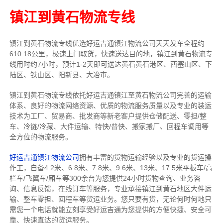
镇江到黄石物流专线
镇江到黄石物流专线
优选好运吉通
镇江
物流公司
天天发车全程约
610.18公里，
极速上门取货，快速送达目的地，镇江到黄石物流
专
线用时约7小时，预计1-2天即可送达黄石黄石港区、西塞山区、下
陆区、铁山区、阳新县、大冶市。
镇江到黄石物流专线依托好运吉通镇江至黄石物流公司完善的运输
体系、良好的物流网络资源、优质的物流服务质量以及专业的装运
技术为工厂、贸易商、批发商等新老客户提供仓储配送、零担/
整
车
、冷链/冷藏、大件运输、特快/普快、搬家搬厂、回程车调用等
全方位的物流服务。
好运吉通镇江物流公司
拥有丰富的货物运输经验以及专业的货运操
作工，自备4.2米、6.8米、7.8米、9.6米、13米、17.5米平板车/高
栏车/飞翼车/厢车等300余台
为您提供24小时货物查询、业务咨
询、信息反馈，在线订车等服务，
专业承接镇江到黄石地区大件运
输、整车零担、回程车等货运业务。
您只要有货，无论何时
何地只
需您一个电话就能立刻享受好运吉通为您提供的方便快捷、安全可
靠、快速直达的货运服务。