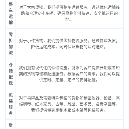
整
对于大宗货物，我们提供整车运输服务。通过优化运输线
车
路和合理安排车辆，确保货物能够快速、安全抵达目的
运
地。
输
零
担
对于小件货物，我们提供零担物流服务。通过拼车发货，
物
降低运输成本，同时保证货物的及时送达。
流
仓
我们拥有现代化的仓储设施，能够为客户提供长期或者短
储
期的货物存储和配送服务。根据客户的需求，我们可以提
配
供定时、定量、定点的安排配送。
送
包
对于易碎品及需要特殊包装的货物如精密仪器、设备、高
装
端钢琴、红木家具、古董、雕塑、艺术品、名贵字画等，
服
我们提供量身定制木箱或木架等包装服务。
务
增