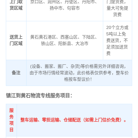
上门取
京口区、润州区、丹徒区、丹阳市、
门提货费，
货区域
扬中市、句容市
量大可免提
货费
20个立方或
5吨以上免
送货上
黄石黄石港区、西塞山区、下陆区、
费送货，不
门区域
铁山区、阳新县、大冶市
足须加送货
费
(设备、搬家、搬厂、杂货)等价格需另外详细咨询，
备注
由于市场行情经常波动，此价格表仅供参考，整车价
格按车型议价！
镇江到黄石物流专线服务项目：
服
务
整车运输、零担运输、仓储配送（如需上门估价免费）。
项
目