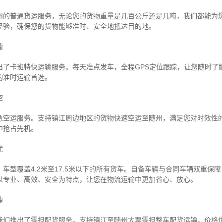
州的普通货运服务，无论您的货物重量是几百公斤还是几吨，我们都能为
经验，确保您的货物能够准时、安全地抵达目的地。
捷
出了卡班特快运输服务。每天准点发车，全程GPS定位跟踪，让您随时了
的准时运输首选。
空
急空运服务。支持镇江周边地区的货物快速空运至随州，满足您对时效性
中抢占先机。
忧
车型覆盖4.2米至17.5米以下的所有货车。自备车辆与合同车辆双重保
以专业、高效、安全为特点，让您在物流运输中更加省心、放心。
捷
我们推出了零担配货服务。支持镇江至随州大票零担整车配货运输，价格