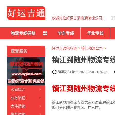
欢迎光临好运吉通南通物流公司！
（
物流专线导航
华东专线
华北专线
好运吉通供应链
>
镇江物流公司
>
配套服务
镇江到随州物流专线
编辑发布时间：2026-08-06 16:42:21
镇江到随州物流专
公司简介
业务流程
镇江到随州物流专线
优选好运吉通
镇江
大件运输
即可送达随州曾都区、广水市。
整车运输