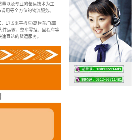
质量以及专业的装运技术为工
车调用等全方位的物流服务。
、17.5米平板车/高栏车/飞翼
大件运输、整车零担、回程车等
快速直达的货运服务。
工作时间：07:30 – – 23:30
值班座机：4008091856