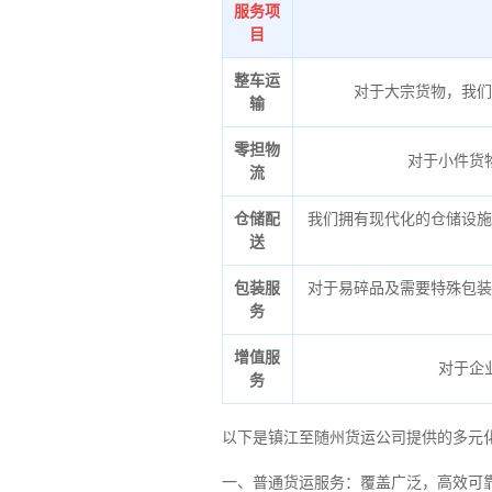
服务项
目
整车运
对于大宗货物，我们
输
零担物
对于小件货
流
仓储配
我们拥有现代化的仓储设施
送
包装服
对于易碎品及需要特殊包装
务
增值服
对于企
务
以下是镇江至随州货运公司提供的多元
一、普通货运服务：覆盖广泛，高效可