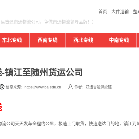
首页
大件运输
整
好运吉通南通物流公司，争做南通物流领导品牌！）
东北专线
西南专线
西北专线
中南专线
-镇江至随州货运公司
信息来源：https://www.baiedu.cn
作者：好运吉通供应链
线
物流公司
天天发车全程约公里，
极速上门取货，快速送达目的地，镇江到