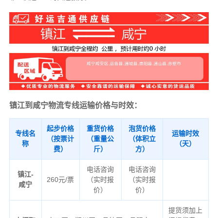
镇江到咸宁物流专线运输价格与时效：
起步价格
重货价格
泡货价格
专线名
运输时效
（按票计
（重量公
（体积立
称
（天）
费）
斤）
方）
电话咨询
电话咨询
镇江-
260元/票
（实时报
（实时报
咸宁
价）
价）
提货须加上