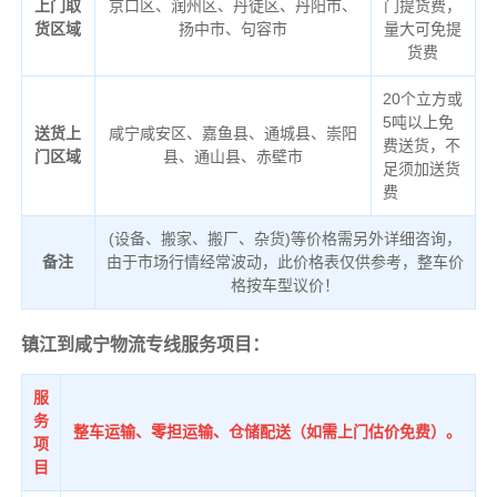
上门取
京口区、润州区、丹徒区、丹阳市、
门提货费，
货区域
扬中市、句容市
量大可免提
货费
20个立方或
5吨以上免
送货上
咸宁咸安区、嘉鱼县、通城县、崇阳
费送货，不
门区域
县、通山县、赤壁市
足须加送货
费
(设备、搬家、搬厂、杂货)等价格需另外详细咨询，
备注
由于市场行情经常波动，此价格表仅供参考，整车价
格按车型议价！
镇江到咸宁物流专线服务项目：
服
务
整车运输、零担运输、仓储配送（如需上门估价免费）。
项
目