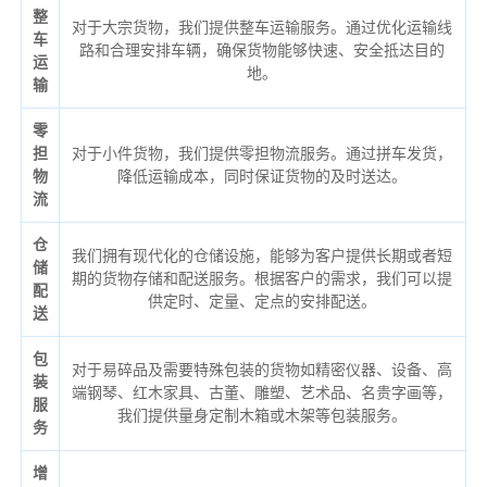
整
对于大宗货物，我们提供整车运输服务。通过优化运输线
车
路和合理安排车辆，确保货物能够快速、安全抵达目的
运
地。
输
零
担
对于小件货物，我们提供零担物流服务。通过拼车发货，
物
降低运输成本，同时保证货物的及时送达。
流
仓
我们拥有现代化的仓储设施，能够为客户提供长期或者短
储
期的货物存储和配送服务。根据客户的需求，我们可以提
配
供定时、定量、定点的安排配送。
送
包
对于易碎品及需要特殊包装的货物如精密仪器、设备、高
装
端钢琴、红木家具、古董、雕塑、艺术品、名贵字画等，
服
我们提供量身定制木箱或木架等包装服务。
务
增