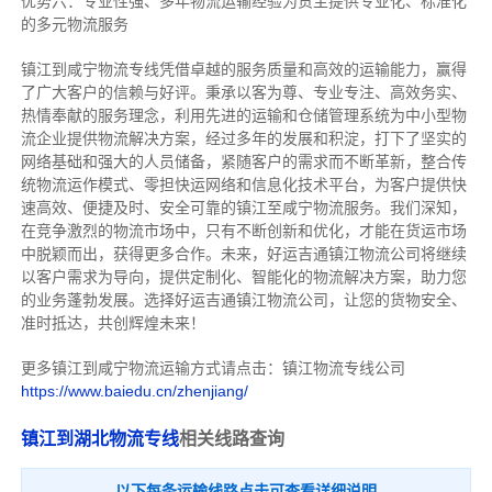
优势六：专业性强、多年物流运输经验为货主提供专业化、标准化
的多元物流服务
镇江到咸宁物流专线
凭借卓越的服务质量和高效的运输能力，赢得
了广大客户的信赖与好评。
秉承以客为尊、专业专注、高效务实、
热情奉献的服务理念，利用先进的运输和仓储管理系统为中小型物
流企业提供物流解决方案，经过多年的发展和积淀，打下了坚实的
网络基础和强大的人员储备，紧随客户的需求而不断革新，整合传
统物流运作模式、零担快运网络和信息化技术平台，为客户提供快
速高效、便捷及时、安全可靠的镇江至咸宁物流服务。
我们深知，
在竞争激烈的物流市场中，只有不断创新和优化，才能在货运市场
中脱颖而出，获得更多合作。
未来，好运吉通镇江物流公司将继续
以客户需求为导向，提供定制化、智能化的物流解决方案，助力您
的业务蓬勃发展。选择好运吉通镇江物流公司，让您的货物安全、
准时抵达，共创辉煌未来！
更多镇江到咸宁物流运输方式请点击：镇江物流专线公司
https://www.baiedu.cn/zhenjiang/
镇江到湖北物流专线
相关线路查询
以下每条运输线路点击可查看详细说明