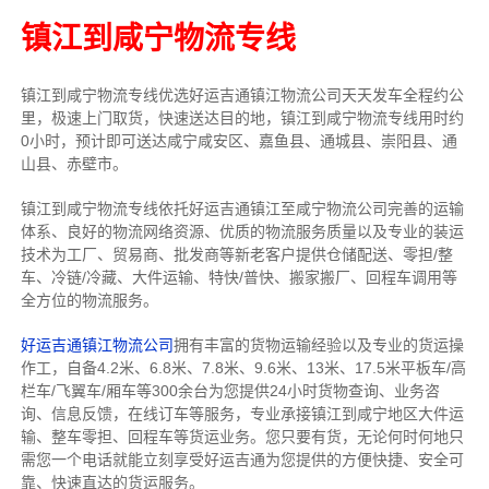
镇江到咸宁物流专线
镇江到咸宁物流专线
优选好运吉通
镇江
物流公司
天天发车全程约公
里，
极速上门取货，快速送达目的地，镇江到咸宁物流
专线用时约
0小时，预计即可送达咸宁咸安区、嘉鱼县、通城县、崇阳县、通
山县、赤壁市。
镇江到咸宁物流专线依托好运吉通镇江至咸宁物流公司完善的运输
体系、良好的物流网络资源、优质的物流服务质量以及专业的装运
技术为工厂、贸易商、批发商等新老客户提供仓储配送、零担/
整
车
、冷链/冷藏、大件运输、特快/普快、搬家搬厂、回程车调用等
全方位的物流服务。
好运吉通镇江物流公司
拥有丰富的货物运输经验以及专业的货运操
作工，自备4.2米、6.8米、7.8米、9.6米、13米、17.5米平板车/高
栏车/飞翼车/厢车等300余台
为您提供24小时货物查询、业务咨
询、信息反馈，在线订车等服务，
专业承接镇江到咸宁地区大件运
输、整车零担、回程车等货运业务。
您只要有货，无论何时
何地只
需您一个电话就能立刻享受好运吉通为您提供的方便快捷、安全可
靠、快速直达的货运服务。