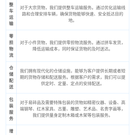
整
对于大宗货物，我们提供整车运输服务。通过优化运输线
车
路和合理安排车辆，确保货物能够快速、安全抵达目的
运
地。
输
零
担
对于小件货物，我们提供零担物流服务。通过拼车发货，
物
降低运输成本，同时保证货物的及时送达。
流
仓
我们拥有现代化的仓储设施，能够为客户提供长期或者短
储
期的货物存储和配送服务。根据客户的需求，我们可以提
配
供定时、定量、定点的安排配送。
送
包
对于易碎品及需要特殊包装的货物如精密仪器、设备、高
装
端钢琴、红木家具、古董、雕塑、艺术品、名贵字画等，
服
我们提供量身定制木箱或木架等包装服务。
务
增