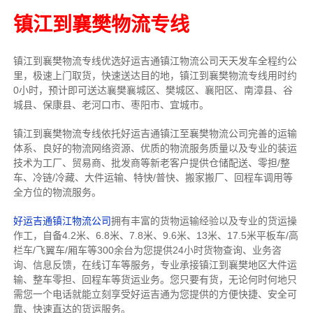
镇江到襄樊物流专线
镇江到襄樊物流专线
优选好运吉通
镇江
物流公司
天天发车全程约公
里，
极速上门取货，快速送达目的地，镇江到襄樊物流
专线用时约
0小时，预计即可送达襄樊襄城区、樊城区、襄阳区、南漳县、谷
城县、保康县、老河口市、枣阳市、宜城市。
镇江到襄樊物流专线依托好运吉通镇江至襄樊物流公司完善的运输
体系、良好的物流网络资源、优质的物流服务质量以及专业的装运
技术为工厂、贸易商、批发商等新老客户提供仓储配送、零担/
整
车
、冷链/冷藏、大件运输、特快/普快、搬家搬厂、回程车调用等
全方位的物流服务。
好运吉通镇江物流公司
拥有丰富的货物运输经验以及专业的货运操
作工，自备4.2米、6.8米、7.8米、9.6米、13米、17.5米平板车/高
栏车/飞翼车/厢车等300余台
为您提供24小时货物查询、业务咨
询、信息反馈，在线订车等服务，
专业承接镇江到襄樊地区大件运
输、整车零担、回程车等货运业务。
您只要有货，无论何时
何地只
需您一个电话就能立刻享受好运吉通为您提供的方便快捷、安全可
靠、快速直达的货运服务。