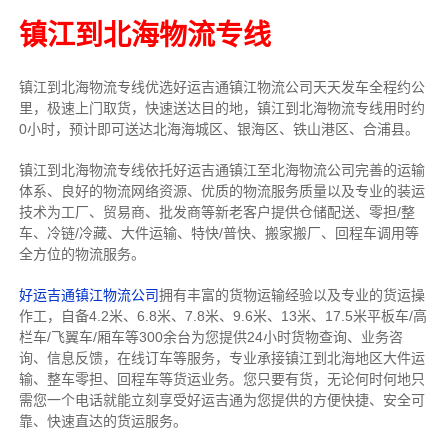
镇江到北海物流专线
镇江到北海物流专线
优选好运吉通
镇江
物流公司
天天发车全程约公
里，
极速上门取货，快速送达目的地，镇江到北海物流
专线用时约
0小时，预计即可送达北海海城区、银海区、铁山港区、合浦县。
镇江到北海物流专线依托好运吉通镇江至北海物流公司完善的运输
体系、良好的物流网络资源、优质的物流服务质量以及专业的装运
技术为工厂、贸易商、批发商等新老客户提供仓储配送、零担/
整
车
、冷链/冷藏、大件运输、特快/普快、搬家搬厂、回程车调用等
全方位的物流服务。
好运吉通镇江物流公司
拥有丰富的货物运输经验以及专业的货运操
作工，自备4.2米、6.8米、7.8米、9.6米、13米、17.5米平板车/高
栏车/飞翼车/厢车等300余台
为您提供24小时货物查询、业务咨
询、信息反馈，在线订车等服务，
专业承接镇江到北海地区大件运
输、整车零担、回程车等货运业务。
您只要有货，无论何时
何地只
需您一个电话就能立刻享受好运吉通为您提供的方便快捷、安全可
靠、快速直达的货运服务。