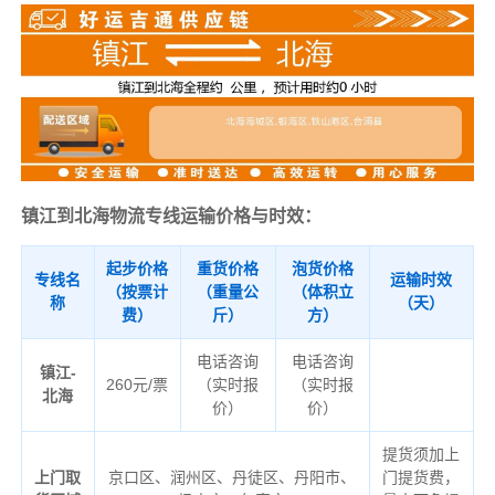
镇江到北海物流专线运输价格与时效：
起步价格
重货价格
泡货价格
专线名
运输时效
（按票计
（重量公
（体积立
称
（天）
费）
斤）
方）
电话咨询
电话咨询
镇江-
260元/票
（实时报
（实时报
北海
价）
价）
提货须加上
上门取
京口区、润州区、丹徒区、丹阳市、
门提货费，