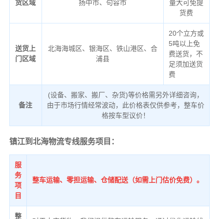
货区域
扬中市、句容市
量大可免提
货费
20个立方或
5吨以上免
送货上
北海海城区、银海区、铁山港区、合
费送货，不
门区域
浦县
足须加送货
费
(设备、搬家、搬厂、杂货)等价格需另外详细咨询，
备注
由于市场行情经常波动，此价格表仅供参考，整车价
格按车型议价！
镇江到北海物流专线服务项目：
服
务
整车运输、零担运输、仓储配送（如需上门估价免费）。
项
目
整