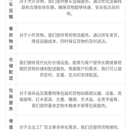
对于大宗货物，我们提供整车运输服务。通过优化运输线
车
路和合理安排车辆，确保货物能够快速、安全抵达目的
运
地。
输
零
担
对于小件货物，我们提供零担物流服务。通过拼车发货，
物
降低运输成本，同时保证货物的及时送达。
流
仓
我们拥有现代化的仓储设施，能够为客户提供长期或者短
储
期的货物存储和配送服务。根据客户的需求，我们可以提
配
供定时、定量、定点的安排配送。
送
包
对于易碎品及需要特殊包装的货物如精密仪器、设备、高
装
端钢琴、红木家具、古董、雕塑、艺术品、名贵字画等，
服
我们提供量身定制木箱或木架等包装服务。
务
增
值
对于企业工厂货主等多样化需求，我们还提供货物保险、