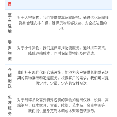
目
整
对于大宗货物，我们提供整车运输服务。通过优化运输线
车
路和合理安排车辆，确保货物能够快速、安全抵达目的
运
地。
输
零
担
对于小件货物，我们提供零担物流服务。通过拼车发货，
物
降低运输成本，同时保证货物的及时送达。
流
仓
我们拥有现代化的仓储设施，能够为客户提供长期或者短
储
期的货物存储和配送服务。根据客户的需求，我们可以提
配
供定时、定量、定点的安排配送。
送
包
对于易碎品及需要特殊包装的货物如精密仪器、设备、高
装
端钢琴、红木家具、古董、雕塑、艺术品、名贵字画等，
服
我们提供量身定制木箱或木架等包装服务。
务