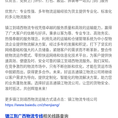
优势五：免费上门评价、打包、搬运、拆装等
一站式门到门服务
优势六：专业性强、多年物流运输经验为货主提供专业化、标准化
的多元物流服务
镇江到靖西物流专线
凭借卓越的服务质量和高效的运输能力，赢得
了广大客户的信赖与好评。
秉承以客为尊、专业专注、高效务实、
热情奉献的服务理念，利用先进的运输和仓储管理系统为中小型物
流企业提供物流解决方案，经过多年的发展和积淀，打下了坚实的
网络基础和强大的人员储备，紧随客户的需求而不断革新，整合传
统物流运作模式、零担快运网络和信息化技术平台，为客户提供快
速高效、便捷及时、安全可靠的镇江至靖西物流服务。
我们深知，
在竞争激烈的物流市场中，只有不断创新和优化，才能在货运市场
中脱颖而出，获得更多合作。
未来，好运吉通镇江物流公司将继续
以客户需求为导向，提供定制化、智能化的物流解决方案，助力您
的业务蓬勃发展。选择好运吉通镇江物流公司，让您的货物安全、
准时抵达，共创辉煌未来！
更多镇江到靖西物流运输方式请点击：镇江物流专线公司
https://www.baiedu.cn/zhenjiang/
镇江到广西物流专线
相关线路查询