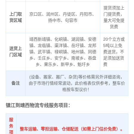
提货须加上
上门取
京口区、润州区、丹徒区、丹阳市、
门提货费，
货区域
扬中市、句容市
量大可免提
货费
靖西新靖镇、化峒镇、湖润镇、安德
20个立方或
镇、龙临镇、渠洋镇、岳圩镇、龙邦
5吨以上免
送货上
镇、武平镇、禄峒镇、地州镇、同德
费送货，不
门区域
乡、壬庄乡、安宁乡、南坡乡、吞盘
足须加送货
乡、果乐乡、新甲乡、魁圩乡
费
(设备、搬家、搬厂、杂货)等价格需另外详细咨询，
备注
由于市场行情经常波动，此价格表仅供参考，整车价
格按车型议价！
镇江到靖西物流专线服务项目：
服
务
整车运输、零担运输、仓储配送（如需上门估价免费）。
项