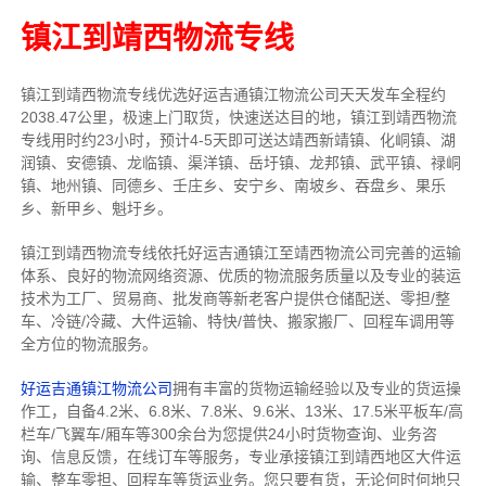
镇江到靖西物流专线
镇江到靖西物流专线
优选好运吉通
镇江
物流公司
天天发车全程约
2038.47公里，
极速上门取货，快速送达目的地，镇江到靖西物流
专线用时约23小时，预计4-5天即可送达靖西新靖镇、化峒镇、湖
润镇、安德镇、龙临镇、渠洋镇、岳圩镇、龙邦镇、武平镇、禄峒
镇、地州镇、同德乡、壬庄乡、安宁乡、南坡乡、吞盘乡、果乐
乡、新甲乡、魁圩乡。
镇江到靖西物流专线依托好运吉通镇江至靖西物流公司完善的运输
体系、良好的物流网络资源、优质的物流服务质量以及专业的装运
技术为工厂、贸易商、批发商等新老客户提供仓储配送、零担/
整
车
、冷链/冷藏、大件运输、特快/普快、搬家搬厂、回程车调用等
全方位的物流服务。
好运吉通镇江物流公司
拥有丰富的货物运输经验以及专业的货运操
作工，自备4.2米、6.8米、7.8米、9.6米、13米、17.5米平板车/高
栏车/飞翼车/厢车等300余台
为您提供24小时货物查询、业务咨
询、信息反馈，在线订车等服务，
专业承接镇江到靖西地区大件运
输、整车零担、回程车等货运业务。
您只要有货，无论何时
何地只