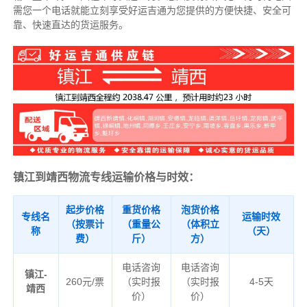
需您一个电话就能立刻享受好运吉通为您提供的方便快捷、安全可
靠、快速直达的货运服务。
镇江到靖西物流专线运输价格与时效：
起步价格
重货价格
泡货价格
专线名
运输时效
（按票计
（重量公
（体积立
称
（天）
费）
斤）
方）
电话咨询
电话咨询
镇江-
260元/票
（实时报
（实时报
4-5天
靖西
价）
价）