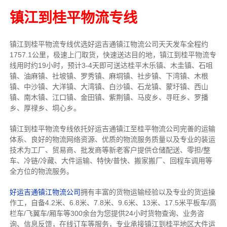
镇江到桂平物流专线
镇江到桂平物流专线
优选好运吉通
镇江
物流公司
天天发车全程约
1757.1公里，
极速上门取货，快速送达目的地，镇江到桂平物流
专
线用时约19小时，预计3-4天即可送达桂平木乐镇、木圭镇、石咀
镇、油麻镇、社坡镇、罗秀镇、麻垌镇、社步镇、下湾镇、木根
镇、中沙镇、大洋镇、大湾镇、白沙镇、石龙镇、蒙圩镇、西山
镇、南木镇、江口镇、金田镇、紫荆镇、马皮乡、寻旺乡、罗播
乡、厚禄乡、垌心乡。
镇江到桂平物流专线依托好运吉通镇江至桂平物流公司完善的运输
体系、良好的物流网络资源、优质的物流服务质量以及专业的装运
技术为工厂、贸易商、批发商等新老客户提供仓储配送、零担/
整
车
、冷链/冷藏、大件运输、特快/普快、搬家搬厂、回程车调用等
全方位的物流服务。
好运吉通镇江物流公司
拥有丰富的货物运输经验以及专业的货运操
作工，自备4.2米、6.8米、7.8米、9.6米、13米、17.5米平板车/高
栏车/飞翼车/厢车等300余台
为您提供24小时货物查询、业务咨
询、信息反馈，在线订车等服务，
专业承接镇江到桂平地区大件运