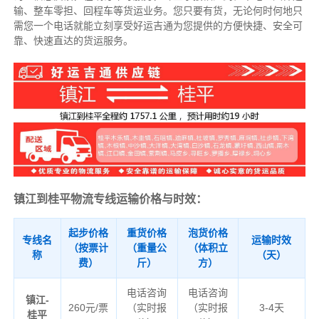
输、整车零担、回程车等货运业务。
您只要有货，无论何时
何地只
需您一个电话就能立刻享受好运吉通为您提供的方便快捷、安全可
靠、快速直达的货运服务。
镇江到桂平物流专线运输价格与时效：
起步价格
重货价格
泡货价格
专线名
运输时效
（按票计
（重量公
（体积立
称
（天）
费）
斤）
方）
电话咨询
电话咨询
镇江-
260元/票
（实时报
（实时报
3-4天
桂平