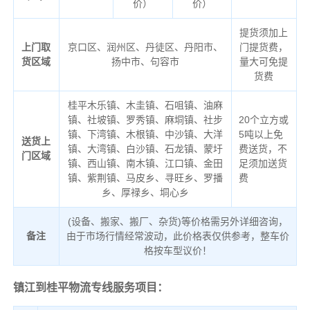
价）
价）
提货须加上
上门取
京口区、润州区、丹徒区、丹阳市、
门提货费，
货区域
扬中市、句容市
量大可免提
货费
桂平木乐镇、木圭镇、石咀镇、油麻
镇、社坡镇、罗秀镇、麻垌镇、社步
20个立方或
镇、下湾镇、木根镇、中沙镇、大洋
5吨以上免
送货上
镇、大湾镇、白沙镇、石龙镇、蒙圩
费送货，不
门区域
镇、西山镇、南木镇、江口镇、金田
足须加送货
镇、紫荆镇、马皮乡、寻旺乡、罗播
费
乡、厚禄乡、垌心乡
(设备、搬家、搬厂、杂货)等价格需另外详细咨询，
备注
由于市场行情经常波动，此价格表仅供参考，整车价
格按车型议价！
镇江到桂平物流专线服务项目：