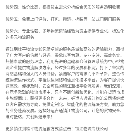
优势四：性价比高，根据货主需求分析结合优质的服务透明收费
优势五：免费上门评价、打包、搬运、拆装等
一站式门到门服务
优势六：专业性强、多年物流运输经验为货主提供专业化、标准化
的多元物流服务
镇江到桂平物流专线
凭借卓越的服务质量和高效的运输能力，赢得
了广大客户的信赖与好评。
秉承以客为尊、专业专注、高效务实、
热情奉献的服务理念，利用先进的运输和仓储管理系统为中小型物
流企业提供物流解决方案，经过多年的发展和积淀，打下了坚实的
网络基础和强大的人员储备，紧随客户的需求而不断革新，整合传
统物流运作模式、零担快运网络和信息化技术平台，为客户提供快
速高效、便捷及时、安全可靠的镇江至桂平物流服务。
我们深知，
在竞争激烈的物流市场中，只有不断创新和优化，才能在货运市场
中脱颖而出，获得更多合作。
未来，好运吉通镇江物流公司将继续
以客户需求为导向，提供定制化、智能化的物流解决方案，助力您
的业务蓬勃发展。选择好运吉通镇江物流公司，让您的货物安全、
准时抵达，共创辉煌未来！
更多镇江到桂平物流运输方式请点击：镇江物流专线公司