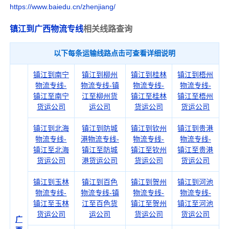
https://www.baiedu.cn/zhenjiang/
镇江到广西物流专线
相关线路查询
以下每条运输线路点击可查看详细说明
镇江到南宁
镇江到柳州
镇江到桂林
镇江到梧州
物流专线-
物流专线-镇
物流专线-
物流专线-
镇江至南宁
江至柳州货
镇江至桂林
镇江至梧州
货运公司
运公司
货运公司
货运公司
镇江到北海
镇江到防城
镇江到钦州
镇江到贵港
物流专线-
港物流专线-
物流专线-
物流专线-
镇江至北海
镇江至防城
镇江至钦州
镇江至贵港
货运公司
港货运公司
货运公司
货运公司
镇江到玉林
镇江到百色
镇江到贺州
镇江到河池
物流专线-
物流专线-镇
物流专线-
物流专线-
镇江至玉林
江至百色货
镇江至贺州
镇江至河池
货运公司
运公司
货运公司
货运公司
广