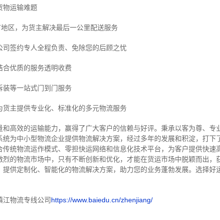
货物运输难题
市地区，为货主解决最后一公里配送服务
公司签约专人全程负责、免除您的后顾之忧
结合优质的服务透明收费
拆装等
一站式门到门服务
为货主提供专业化、标准化的多元物流服务
量和高效的运输能力，赢得了广大客户的信赖与好评。
秉承以客为尊、专
系统为中小型物流企业提供物流解决方案，经过多年的发展和积淀，打下
合传统物流运作模式、零担快运网络和信息化技术平台，为客户提供快速
激烈的物流市场中，只有不断创新和优化，才能在货运市场中脱颖而出，
，提供定制化、智能化的物流解决方案，助力您的业务蓬勃发展。选择好
镇江物流专线公司
https://www.baiedu.cn/zhenjiang/