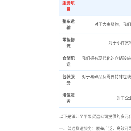
服务项
目
整车运
对于大宗货物，我们
输
零担物
对于小件货
流
仓储配
我们拥有现代化的仓储设施
送
包装服
对于易碎品及需要特殊包装
务
增值服
对于企
务
以下是镇江至平果货运公司提供的多元
一、普通货运服务：覆盖广泛，高效可