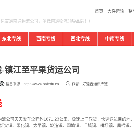
首页
大件运输
整
好运吉通南通物流公司，争做南通物流领导品牌！）
东北专线
西南专线
西北专线
中南专线
-镇江至平果货运公司
信息来源：https://www.baiedu.cn
作者：好运吉通供应链
线
物流公司
天天发车全程约1871.23公里，
极速上门取货，快速送达目的地
、新安镇、果化镇、太平镇、坡造镇、四塘镇、旧城镇、榜圩镇、凤梧镇