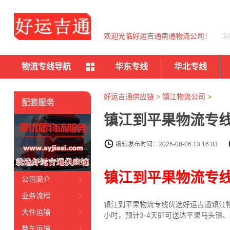
欢迎光临好运吉通南通物流公司！
（
物流专线导航
华东专线
华北专线
好运吉通供应链
>
镇江物流公司
>
配套服务
镇江到平果物流专线
编辑发布时间：2026-08-06 13:16:03
镇江到平果物流专
公司简介
业务流程
镇江到平果物流专线
优选好运吉通
镇江
大件运输
小时，预计3-4天即可送达平果马头镇
整车运输