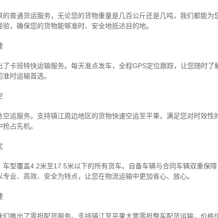
果的普通货运服务，无论您的货物重量是几百公斤还是几吨，我们都能为
经验，确保您的货物能够准时、安全地抵达目的地。
捷
出了卡班特快运输服务。每天准点发车，全程GPS定位跟踪，让您随时了
的准时运输首选。
空
急空运服务。支持镇江周边地区的货物快速空运至平果，满足您对时效性
中抢占先机。
忧
车型覆盖4.2米至17.5米以下的所有货车。自备车辆与合同车辆双重保
以专业、高效、安全为特点，让您在物流运输中更加省心、放心。
捷
我们推出了零担配货服务。支持镇江至平果大票零担整车配货运输，价格