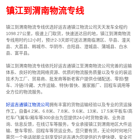
镇江到渭南物流专线
镇江到渭南物流专线
优选好运吉通
镇江
物流公司
天天发车全程约
1098.27公里，
极速上门取货，快速送达目的地，镇江到渭南物流
专线用时约12小时，预计2-3天即可送达渭南临渭区、华县、潼关
县、大荔县、韩城市、华阴市、合阳县、澄城县、蒲城县、白水
县、富平县。
镇江到渭南物流专线依托好运吉通镇江至渭南物流公司完善的运输
体系、良好的物流网络资源、优质的物流服务质量以及专业的装运
技术为工厂、贸易商、批发商等新老客户提供仓储配送、零担/
整
车
、冷链/冷藏、大件运输、特快/普快、搬家搬厂、回程车调用等
全方位的物流服务。
好运吉通镇江物流公司
拥有丰富的货物运输经验以及专业的货运操
作工，自备4.2米、6.8米、7.8米、9.6米、13米、17.5米平板车/高
栏车/飞翼车/厢车等300余台
为您提供24小时货物查询、业务咨
询、信息反馈，在线订车等服务，
专业承接镇江到渭南地区大件运
输、整车零担、回程车等货运业务。
您只要有货，无论何时
何地只
需您一个电话就能立刻享受好运吉通为您提供的方便快捷、安全可