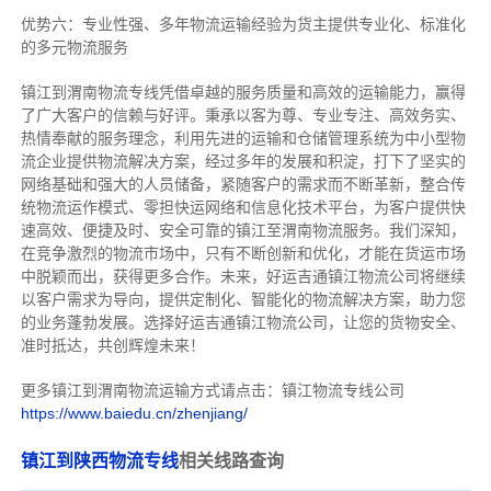
优势六：专业性强、多年物流运输经验为货主提供专业化、标准化
的多元物流服务
镇江到渭南物流专线
凭借卓越的服务质量和高效的运输能力，赢得
了广大客户的信赖与好评。
秉承以客为尊、专业专注、高效务实、
热情奉献的服务理念，利用先进的运输和仓储管理系统为中小型物
流企业提供物流解决方案，经过多年的发展和积淀，打下了坚实的
网络基础和强大的人员储备，紧随客户的需求而不断革新，整合传
统物流运作模式、零担快运网络和信息化技术平台，为客户提供快
速高效、便捷及时、安全可靠的镇江至渭南物流服务。
我们深知，
在竞争激烈的物流市场中，只有不断创新和优化，才能在货运市场
中脱颖而出，获得更多合作。
未来，好运吉通镇江物流公司将继续
以客户需求为导向，提供定制化、智能化的物流解决方案，助力您
的业务蓬勃发展。选择好运吉通镇江物流公司，让您的货物安全、
准时抵达，共创辉煌未来！
更多镇江到渭南物流运输方式请点击：镇江物流专线公司
https://www.baiedu.cn/zhenjiang/
镇江到陕西物流专线
相关线路查询