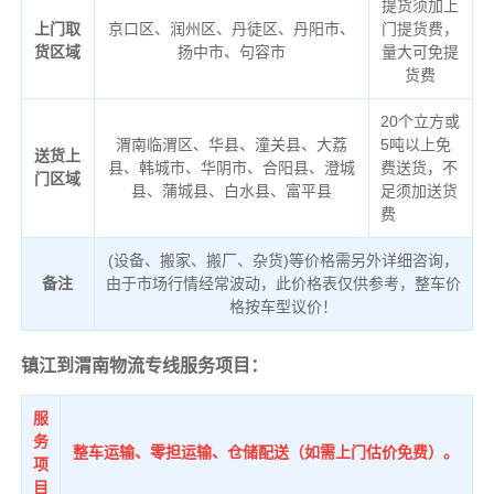
提货须加上
上门取
京口区、润州区、丹徒区、丹阳市、
门提货费，
货区域
扬中市、句容市
量大可免提
货费
20个立方或
渭南临渭区、华县、潼关县、大荔
5吨以上免
送货上
县、韩城市、华阴市、合阳县、澄城
费送货，不
门区域
县、蒲城县、白水县、富平县
足须加送货
费
(设备、搬家、搬厂、杂货)等价格需另外详细咨询，
备注
由于市场行情经常波动，此价格表仅供参考，整车价
格按车型议价！
镇江到渭南物流专线服务项目：
服
务
整车运输、零担运输、仓储配送（如需上门估价免费）。
项
目