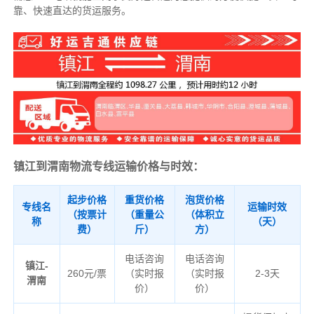
靠、快速直达的货运服务。
镇江到渭南物流专线运输价格与时效：
起步价格
重货价格
泡货价格
专线名
运输时效
（按票计
（重量公
（体积立
称
（天）
费）
斤）
方）
电话咨询
电话咨询
镇江-
260元/票
（实时报
（实时报
2-3天
渭南
价）
价）