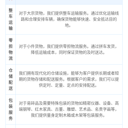
整
对于大宗货物，我们提供整车运输服务。通过优化运输线
车
路和合理安排车辆，确保货物能够快速、安全抵达目的
运
地。
输
零
担
对于小件货物，我们提供零担物流服务。通过拼车发货，
物
降低运输成本，同时保证货物的及时送达。
流
仓
我们拥有现代化的仓储设施，能够为客户提供长期或者短
储
期的货物存储和配送服务。根据客户的需求，我们可以提
配
供定时、定量、定点的安排配送。
送
包
对于易碎品及需要特殊包装的货物如精密仪器、设备、高
装
端钢琴、红木家具、古董、雕塑、艺术品、名贵字画等，
服
我们提供量身定制木箱或木架等包装服务。
务