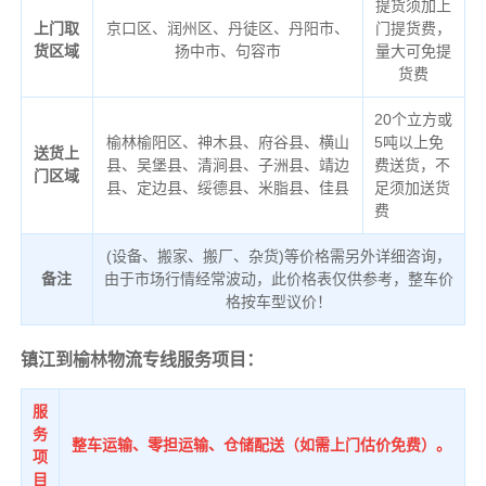
提货须加上
上门取
京口区、润州区、丹徒区、丹阳市、
门提货费，
货区域
扬中市、句容市
量大可免提
货费
20个立方或
榆林榆阳区、神木县、府谷县、横山
5吨以上免
送货上
县、吴堡县、清涧县、子洲县、靖边
费送货，不
门区域
县、定边县、绥德县、米脂县、佳县
足须加送货
费
(设备、搬家、搬厂、杂货)等价格需另外详细咨询，
备注
由于市场行情经常波动，此价格表仅供参考，整车价
格按车型议价！
镇江到榆林物流专线服务项目：
服
务
整车运输、零担运输、仓储配送（如需上门估价免费）。
项
目