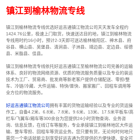
镇江到榆林物流专线
镇江到榆林物流专线
优选好运吉通
镇江
物流公司
天天发车全程约
1424.76公里，
极速上门取货，快速送达目的地，镇江到榆林物流
专线用时约16小时，预计2-3天即可送达榆林榆阳区、神木县、府
谷县、横山县、吴堡县、清涧县、子洲县、靖边县、定边县、绥德
县、米脂县、佳县。
镇江到榆林物流专线依托好运吉通镇江至榆林物流公司完善的运输
体系、良好的物流网络资源、优质的物流服务质量以及专业的装运
技术为工厂、贸易商、批发商等新老客户提供仓储配送、零担/
整
车
、冷链/冷藏、大件运输、特快/普快、搬家搬厂、回程车调用等
全方位的物流服务。
好运吉通镇江物流公司
拥有丰富的货物运输经验以及专业的货运操
作工，自备4.2米、6.8米、7.8米、9.6米、13米、17.5米平板车/高
栏车/飞翼车/厢车等300余台
为您提供24小时货物查询、业务咨
询、信息反馈，在线订车等服务，
专业承接镇江到榆林地区大件运
输、整车零担、回程车等货运业务。
您只要有货，无论何时
何地只
需您一个电话就能立刻享受好运吉通为您提供的方便快捷、安全可