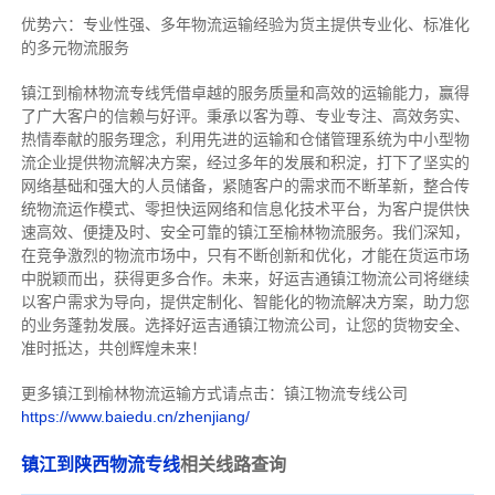
优势六：专业性强、多年物流运输经验为货主提供专业化、标准化
的多元物流服务
镇江到榆林物流专线
凭借卓越的服务质量和高效的运输能力，赢得
了广大客户的信赖与好评。
秉承以客为尊、专业专注、高效务实、
热情奉献的服务理念，利用先进的运输和仓储管理系统为中小型物
流企业提供物流解决方案，经过多年的发展和积淀，打下了坚实的
网络基础和强大的人员储备，紧随客户的需求而不断革新，整合传
统物流运作模式、零担快运网络和信息化技术平台，为客户提供快
速高效、便捷及时、安全可靠的镇江至榆林物流服务。
我们深知，
在竞争激烈的物流市场中，只有不断创新和优化，才能在货运市场
中脱颖而出，获得更多合作。
未来，好运吉通镇江物流公司将继续
以客户需求为导向，提供定制化、智能化的物流解决方案，助力您
的业务蓬勃发展。选择好运吉通镇江物流公司，让您的货物安全、
准时抵达，共创辉煌未来！
更多镇江到榆林物流运输方式请点击：镇江物流专线公司
https://www.baiedu.cn/zhenjiang/
镇江到陕西物流专线
相关线路查询