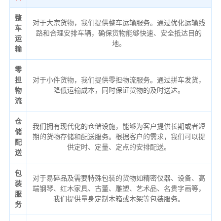
整
对于大宗货物，我们提供整车运输服务。通过优化运输线
车
路和合理安排车辆，确保货物能够快速、安全抵达目的
运
地。
输
零
担
对于小件货物，我们提供零担物流服务。通过拼车发货，
物
降低运输成本，同时保证货物的及时送达。
流
仓
我们拥有现代化的仓储设施，能够为客户提供长期或者短
储
期的货物存储和配送服务。根据客户的需求，我们可以提
配
供定时、定量、定点的安排配送。
送
包
对于易碎品及需要特殊包装的货物如精密仪器、设备、高
装
端钢琴、红木家具、古董、雕塑、艺术品、名贵字画等，
服
我们提供量身定制木箱或木架等包装服务。
务