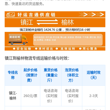
靠、快速直达的货运服务。
镇江到榆林物流专线运输价格与时效：
起步价格
重货价格
泡货价格
专线名
运输时效
（按票计
（重量公
（体积立
称
（天）
费）
斤）
方）
电话咨询
电话咨询
镇江-
260元/票
（实时报
（实时报
2-3天
榆林
价）
价）