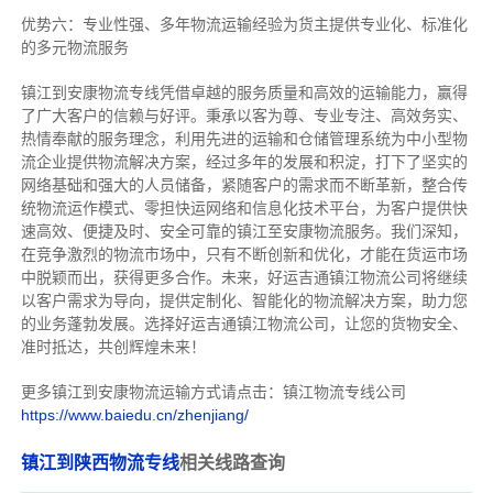
优势六：专业性强、多年物流运输经验为货主提供专业化、标准化
的多元物流服务
镇江到安康物流专线
凭借卓越的服务质量和高效的运输能力，赢得
了广大客户的信赖与好评。
秉承以客为尊、专业专注、高效务实、
热情奉献的服务理念，利用先进的运输和仓储管理系统为中小型物
流企业提供物流解决方案，经过多年的发展和积淀，打下了坚实的
网络基础和强大的人员储备，紧随客户的需求而不断革新，整合传
统物流运作模式、零担快运网络和信息化技术平台，为客户提供快
速高效、便捷及时、安全可靠的镇江至安康物流服务。
我们深知，
在竞争激烈的物流市场中，只有不断创新和优化，才能在货运市场
中脱颖而出，获得更多合作。
未来，好运吉通镇江物流公司将继续
以客户需求为导向，提供定制化、智能化的物流解决方案，助力您
的业务蓬勃发展。选择好运吉通镇江物流公司，让您的货物安全、
准时抵达，共创辉煌未来！
更多镇江到安康物流运输方式请点击：镇江物流专线公司
https://www.baiedu.cn/zhenjiang/
镇江到陕西物流专线
相关线路查询