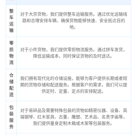
整
对于大宗货物，我们提供整车运输服务。通过优化运输线
车
路和合理安排车辆，确保货物能够快速、安全抵达目的
运
地。
输
零
担
对于小件货物，我们提供零担物流服务。通过拼车发货，
物
降低运输成本，同时保证货物的及时送达。
流
仓
我们拥有现代化的仓储设施，能够为客户提供长期或者短
储
期的货物存储和配送服务。根据客户的需求，我们可以提
配
供定时、定量、定点的安排配送。
送
包
对于易碎品及需要特殊包装的货物如精密仪器、设备、高
装
端钢琴、红木家具、古董、雕塑、艺术品、名贵字画等，
服
我们提供量身定制木箱或木架等包装服务。
务