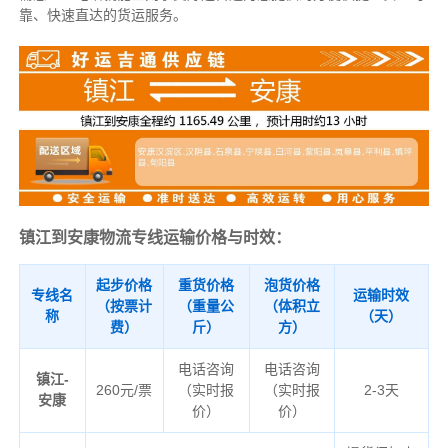
靠、快速直达的货运服务。
镇江到安康物流专线运输价格与时效：
起步价格
重货价格
泡货价格
专线名
运输时效
（按票计
（重量公
（体积立
称
（天）
费）
斤）
方）
电话咨询
电话咨询
镇江-
260元/票
（实时报
（实时报
2-3天
安康
价）
价）