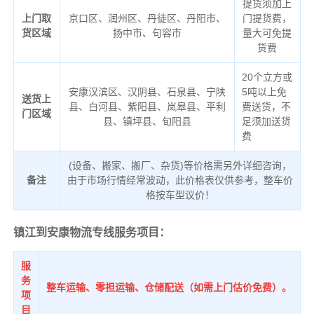
提货须加上
上门取
京口区、润州区、丹徒区、丹阳市、
门提货费，
货区域
扬中市、句容市
量大可免提
货费
20个立方或
安康汉滨区、汉阴县、石泉县、宁陕
5吨以上免
送货上
县、白河县、紫阳县、岚皋县、平利
费送货，不
门区域
县、镇坪县、旬阳县
足须加送货
费
(设备、搬家、搬厂、杂货)等价格需另外详细咨询，
备注
由于市场行情经常波动，此价格表仅供参考，整车价
格按车型议价！
镇江到安康物流专线服务项目：
服
务
整车运输、零担运输、仓储配送（如需上门估价免费）。
项
目