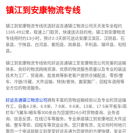
镇江到安康物流专线
镇江到安康物流专线
优选好运吉通
镇江
物流公司
天天发车全程约
1165.49公里，
极速上门取货，快速送达目的地，镇江到安康物流
专线用时约13小时，预计2-3天即可送达安康汉滨区、汉阴县、石
泉县、宁陕县、白河县、紫阳县、岚皋县、平利县、镇坪县、旬阳
县。
镇江到安康物流专线依托好运吉通镇江至安康物流公司完善的运输
体系、良好的物流网络资源、优质的物流服务质量以及专业的装运
技术为工厂、贸易商、批发商等新老客户提供仓储配送、零担/
整
车
、冷链/冷藏、大件运输、特快/普快、搬家搬厂、回程车调用等
全方位的物流服务。
好运吉通镇江物流公司
拥有丰富的货物运输经验以及专业的货运操
作工，自备4.2米、6.8米、7.8米、9.6米、13米、17.5米平板车/高
栏车/飞翼车/厢车等300余台
为您提供24小时货物查询、业务咨
询、信息反馈，在线订车等服务，
专业承接镇江到安康地区大件运
输、整车零担、回程车等货运业务。
您只要有货，无论何时
何地只
需您一个电话就能立刻享受好运吉通为您提供的方便快捷、安全可