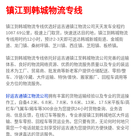
镇江到韩城物流专线
镇江到韩城物流专线
优选好运吉通
镇江
物流公司
天天发车全程约
1087.69公里，
极速上门取货，快速送达目的地，镇江到韩城物流
专线用时约12小时，预计2-3天即可送达韩城新城街道、金城街
道、龙门镇、桑树坪镇、芝川镇、西庄镇、芝阳镇、板桥镇。
镇江到韩城物流专线依托好运吉通镇江至韩城物流公司完善的运输
体系、良好的物流网络资源、优质的物流服务质量以及专业的装运
技术为工厂、贸易商、批发商等新老客户提供仓储配送、零担/
整
车
、冷链/冷藏、大件运输、特快/普快、搬家搬厂、回程车调用等
全方位的物流服务。
好运吉通镇江物流公司
拥有丰富的货物运输经验以及专业的货运操
作工，自备4.2米、6.8米、7.8米、9.6米、13米、17.5米平板车/高
栏车/飞翼车/厢车等300余台
为您提供24小时货物查询、业务咨
询、信息反馈，在线订车等服务，
专业承接镇江到韩城地区大件运
输、整车零担、回程车等货运业务。
您只要有货，无论何时
何地只
需您一个电话就能立刻享受好运吉通为您提供的方便快捷、安全可
靠、快速直达的货运服务。