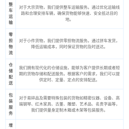
整
对于大宗货物，我们提供整车运输服务。通过优化运输线
车
路和合理安排车辆，确保货物能够快速、安全抵达目的
运
地。
输
零
担
对于小件货物，我们提供零担物流服务。通过拼车发货，
物
降低运输成本，同时保证货物的及时送达。
流
仓
我们拥有现代化的仓储设施，能够为客户提供长期或者短
储
期的货物存储和配送服务。根据客户的需求，我们可以提
配
供定时、定量、定点的安排配送。
送
包
对于易碎品及需要特殊包装的货物如精密仪器、设备、高
装
端钢琴、红木家具、古董、雕塑、艺术品、名贵字画等，
服
我们提供量身定制木箱或木架等包装服务。
务
增