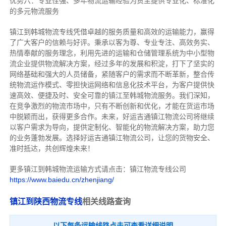
优势六：专业性强、多年物流运输经验为货主提供专业化、标准化
的多元物流服务
镇江到韩城物流专线
凭借卓越的服务质量和高效的运输能力，赢得
了广大客户的信赖与好评。
秉承以客为尊、专业专注、高效务实、
热情奉献的服务理念，利用先进的运输和仓储管理系统为中小型物
流企业提供物流解决方案，经过多年的发展和积淀，打下了坚实的
网络基础和强大的人员储备，紧随客户的需求而不断革新，整合传
统物流运作模式、零担快运网络和信息化技术平台，为客户提供快
速高效、便捷及时、安全可靠的镇江至韩城物流服务。
我们深知，
在竞争激烈的物流市场中，只有不断创新和优化，才能在货运市场
中脱颖而出，获得更多合作。
未来，好运吉通镇江物流公司将继续
以客户需求为导向，提供定制化、智能化的物流解决方案，助力您
的业务蓬勃发展。选择好运吉通镇江物流公司，让您的货物安全、
准时抵达，共创辉煌未来！
更多镇江到韩城物流运输方式请点击：镇江物流专线公司
https://www.baiedu.cn/zhenjiang/
镇江到陕西物流专线
相关线路查询
以下每条运输线路点击可查看详细说明