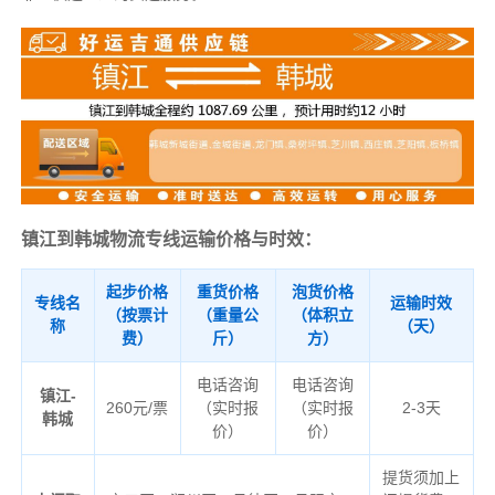
镇江到韩城物流专线运输价格与时效：
起步价格
重货价格
泡货价格
专线名
运输时效
（按票计
（重量公
（体积立
称
（天）
费）
斤）
方）
电话咨询
电话咨询
镇江-
260元/票
（实时报
（实时报
2-3天
韩城
价）
价）
提货须加上