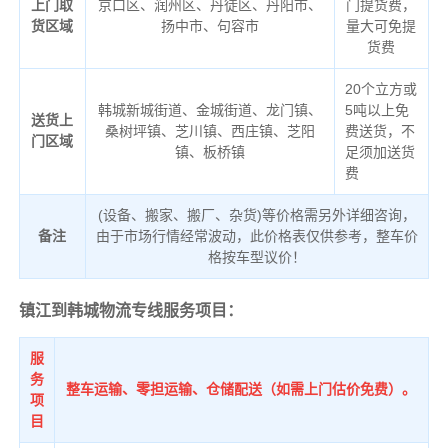
上门取
京口区、润州区、丹徒区、丹阳市、
门提货费，
货区域
扬中市、句容市
量大可免提
货费
20个立方或
韩城新城街道、金城街道、龙门镇、
5吨以上免
送货上
桑树坪镇、芝川镇、西庄镇、芝阳
费送货，不
门区域
镇、板桥镇
足须加送货
费
(设备、搬家、搬厂、杂货)等价格需另外详细咨询，
备注
由于市场行情经常波动，此价格表仅供参考，整车价
格按车型议价！
镇江到韩城物流专线服务项目：
服
务
整车运输、零担运输、仓储配送（如需上门估价免费）。
项
目