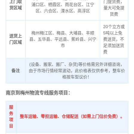
上门取
门提货费，
浦口区、栖霞区、雨花台区、江宁
货区域
量大可免提
区、六合区、溧水区、高淳区
货费
20个立方或
梅州梅江区、梅县、大埔县、丰顺
5吨以上免
送货上
县、五华县、平远县、蕉岭县、兴宁
费送货，不
门区域
市
足须加送货
费
(设备、搬家、搬厂、杂货)等价格需另外详细咨询，
备注
由于市场行情经常波动，此价格表仅供参考，整车价
格按车型议价！
南京到梅州物流专线服务项目：
服
务
整车运输、零担运输、仓储配送（如需上门估价免费）。
项
目