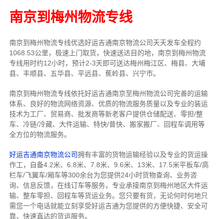
南京到梅州物流专线
南京到梅州物流专线
优选好运吉通
南京
物流公司
天天发车全程约
1068.53公里，
极速上门取货，快速送达目的地，南京到梅州物流
专线用时约12小时，预计2-3天即可送达梅州梅江区、梅县、大埔
县、丰顺县、五华县、平远县、蕉岭县、兴宁市。
南京到梅州物流专线依托好运吉通南京至梅州物流公司完善的运输
体系、良好的物流网络资源、优质的物流服务质量以及专业的装运
技术为工厂、贸易商、批发商等新老客户提供仓储配送、零担/
整
车
、冷链/冷藏、大件运输、特快/普快、搬家搬厂、回程车调用等
全方位的物流服务。
好运吉通南京物流公司
拥有丰富的货物运输经验以及专业的货运操
作工，自备4.2米、6.8米、7.8米、9.6米、13米、17.5米平板车/高
栏车/飞翼车/厢车等300余台
为您提供24小时货物查询、业务咨
询、信息反馈，在线订车等服务，
专业承接南京到梅州地区大件运
输、整车零担、回程车等货运业务。
您只要有货，无论何时
何地只
需您一个电话就能立刻享受好运吉通为您提供的方便快捷、安全可
靠、快速直达的货运服务。