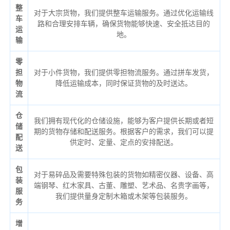
整
对于大宗货物，我们提供整车运输服务。通过优化运输线
车
路和合理安排车辆，确保货物能够快速、安全抵达目的
运
地。
输
零
担
对于小件货物，我们提供零担物流服务。通过拼车发货，
物
降低运输成本，同时保证货物的及时送达。
流
仓
我们拥有现代化的仓储设施，能够为客户提供长期或者短
储
期的货物存储和配送服务。根据客户的需求，我们可以提
配
供定时、定量、定点的安排配送。
送
包
对于易碎品及需要特殊包装的货物如精密仪器、设备、高
装
端钢琴、红木家具、古董、雕塑、艺术品、名贵字画等，
服
我们提供量身定制木箱或木架等包装服务。
务
增