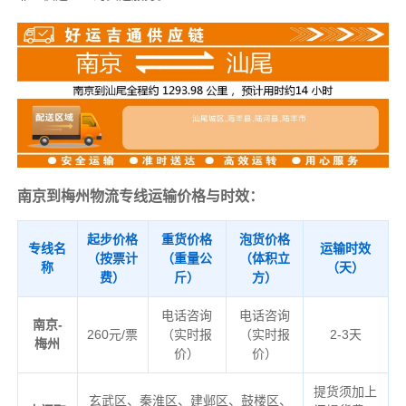
南京到梅州物流专线运输价格与时效：
起步价格
重货价格
泡货价格
专线名
运输时效
（按票计
（重量公
（体积立
称
（天）
费）
斤）
方）
电话咨询
电话咨询
南京-
260元/票
（实时报
（实时报
2-3天
梅州
价）
价）
提货须加上
玄武区、秦淮区、建邺区、鼓楼区、