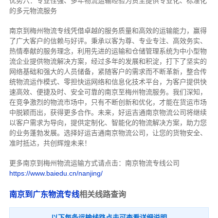
优势六：专业性强、多年物流运输经验为货主提供专业化、标准化
的多元物流服务
南京到梅州物流专线
凭借卓越的服务质量和高效的运输能力，赢得
了广大客户的信赖与好评。
秉承以客为尊、专业专注、高效务实、
热情奉献的服务理念，利用先进的运输和仓储管理系统为中小型物
流企业提供物流解决方案，经过多年的发展和积淀，打下了坚实的
网络基础和强大的人员储备，紧随客户的需求而不断革新，整合传
统物流运作模式、零担快运网络和信息化技术平台，为客户提供快
速高效、便捷及时、安全可靠的南京至梅州物流服务。
我们深知，
在竞争激烈的物流市场中，只有不断创新和优化，才能在货运市场
中脱颖而出，获得更多合作。
未来，好运吉通南京物流公司将继续
以客户需求为导向，提供定制化、智能化的物流解决方案，助力您
的业务蓬勃发展。选择好运吉通南京物流公司，让您的货物安全、
准时抵达，共创辉煌未来！
更多南京到梅州物流运输方式请点击：南京物流专线公司
https://www.baiedu.cn/nanjing/
南京到广东物流专线
相关线路查询
以下每条运输线路点击可查看详细说明