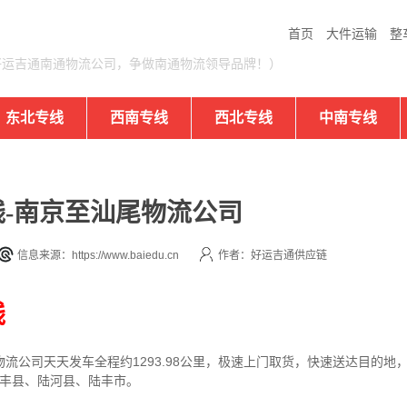
首页
大件运输
整
好运吉通南通物流公司，争做南通物流领导品牌！）
东北专线
西南专线
西北专线
中南专线
-南京至汕尾物流公司
信息来源：https://www.baiedu.cn
作者：好运吉通供应链
线
物流公司
天天发车全程约1293.98公里，
极速上门取货，快速送达目的地
海丰县、陆河县、陆丰市。