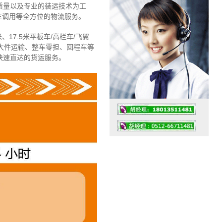
质量以及专业的装运技术为工
车调用等全方位的物流服务。
、17.5米平板车/高栏车/飞翼
大件运输、整车零担、回程车等
快速直达的货运服务。
工作时间：07:30 – – 23:30
值班座机：4008091856