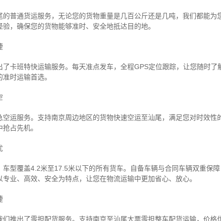
尾的普通货运服务，无论您的货物重量是几百公斤还是几吨，我们都能为
经验，确保您的货物能够准时、安全地抵达目的地。
捷
出了卡班特快运输服务。每天准点发车，全程GPS定位跟踪，让您随时了
的准时运输首选。
空
急空运服务。支持南京周边地区的货物快速空运至汕尾，满足您对时效性
中抢占先机。
忧
车型覆盖4.2米至17.5米以下的所有货车。自备车辆与合同车辆双重保
以专业、高效、安全为特点，让您在物流运输中更加省心、放心。
捷
我们推出了零担配货服务。支持南京至汕尾大票零担整车配货运输，价格