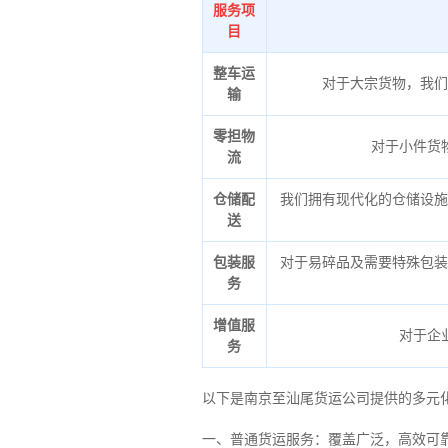
服务项
目
整车运
对于大宗货物，我们
输
零担物
对于小件货
流
仓储配
我们拥有现代化的仓储设施
送
包装服
对于易碎品及需要特殊包装
务
增值服
对于企
务
以下是南京至汕尾货运公司提供的多元
一、普通货运服务：覆盖广泛，高效可