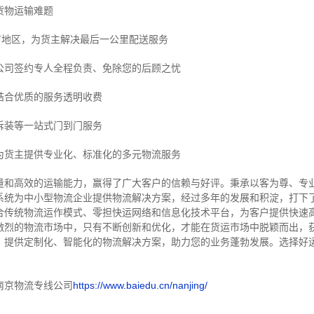
货物运输难题
市地区，为货主解决最后一公里配送服务
公司签约专人全程负责、免除您的后顾之忧
结合优质的服务透明收费
拆装等
一站式门到门服务
为货主提供专业化、标准化的多元物流服务
量和高效的运输能力，赢得了广大客户的信赖与好评。
秉承以客为尊、专
系统为中小型物流企业提供物流解决方案，经过多年的发展和积淀，打下
合传统物流运作模式、零担快运网络和信息化技术平台，为客户提供快速
激烈的物流市场中，只有不断创新和优化，才能在货运市场中脱颖而出，
，提供定制化、智能化的物流解决方案，助力您的业务蓬勃发展。选择好
南京物流专线公司
https://www.baiedu.cn/nanjing/