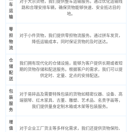
对于大宗货物，我们提供整车运输服务。通过优化运输线
车
路和合理安排车辆，确保货物能够快速、安全抵达目的
运
地。
输
零
担
对于小件货物，我们提供零担物流服务。通过拼车发货，
物
降低运输成本，同时保证货物的及时送达。
流
仓
我们拥有现代化的仓储设施，能够为客户提供长期或者短
储
期的货物存储和配送服务。根据客户的需求，我们可以提
配
供定时、定量、定点的安排配送。
送
包
对于易碎品及需要特殊包装的货物如精密仪器、设备、高
装
端钢琴、红木家具、古董、雕塑、艺术品、名贵字画等，
服
我们提供量身定制木箱或木架等包装服务。
务
增
值
对于企业工厂货主等多样化需求，我们还提供货物保险、