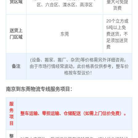
货区域
量大可免提
区、六合区、溧水区、高淳区
货费
20个立方或
5吨以上免
送货上
东莞
费送货，不
门区域
足须加送货
费
(设备、搬家、搬厂、杂货)等价格需另外详细咨询，
备注
由于市场行情经常波动，此价格表仅供参考，整车价
格按车型议价！
南京到东莞物流专线服务项目：
服
务
整车运输、零担运输、仓储配送（如需上门估价免费）。
项
目
整