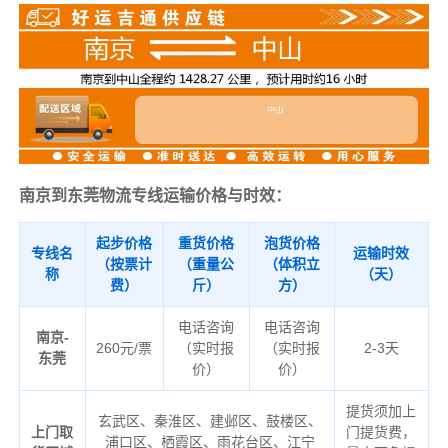
南京到东莞物流专线运输价格与时效：
起步价格
重货价格
泡货价格
专线名
运输时效
（按票计
（重量公
（体积立
称
（天）
费）
斤）
方）
电话咨询
电话咨询
南京-
260元/票
（实时报
（实时报
2-3天
东莞
价）
价）
提货须加上
玄武区、秦淮区、建邺区、鼓楼区、
上门取
门提货费，
浦口区、栖霞区、雨花台区、江宁