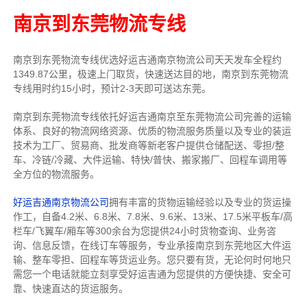
南京到东莞物流专线
南京到东莞物流专线
优选好运吉通
南京
物流公司
天天发车全程约
1349.87公里，
极速上门取货，快速送达目的地，南京到东莞物流
专线用时约15小时，预计2-3天即可送达东莞。
南京到东莞物流专线依托好运吉通南京至东莞物流公司完善的运输
体系、良好的物流网络资源、优质的物流服务质量以及专业的装运
技术为工厂、贸易商、批发商等新老客户提供仓储配送、零担/
整
车
、冷链/冷藏、大件运输、特快/普快、搬家搬厂、回程车调用等
全方位的物流服务。
好运吉通南京物流公司
拥有丰富的货物运输经验以及专业的货运操
作工，自备4.2米、6.8米、7.8米、9.6米、13米、17.5米平板车/高
栏车/飞翼车/厢车等300余台
为您提供24小时货物查询、业务咨
询、信息反馈，在线订车等服务，
专业承接南京到东莞地区大件运
输、整车零担、回程车等货运业务。
您只要有货，无论何时
何地只
需您一个电话就能立刻享受好运吉通为您提供的方便快捷、安全可
靠、快速直达的货运服务。