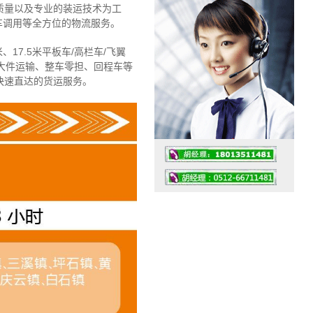
质量以及专业的装运技术为工
车调用等全方位的物流服务。
、17.5米平板车/高栏车/飞翼
大件运输、整车零担、回程车等
快速直达的货运服务。
工作时间：07:30 – – 23:30
值班座机：4008091856