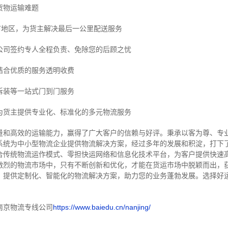
货物运输难题
市地区，为货主解决最后一公里配送服务
公司签约专人全程负责、免除您的后顾之忧
结合优质的服务透明收费
拆装等
一站式门到门服务
为货主提供专业化、标准化的多元物流服务
量和高效的运输能力，赢得了广大客户的信赖与好评。
秉承以客为尊、专
系统为中小型物流企业提供物流解决方案，经过多年的发展和积淀，打下
合传统物流运作模式、零担快运网络和信息化技术平台，为客户提供快速
激烈的物流市场中，只有不断创新和优化，才能在货运市场中脱颖而出，
，提供定制化、智能化的物流解决方案，助力您的业务蓬勃发展。选择好
南京物流专线公司
https://www.baiedu.cn/nanjing/