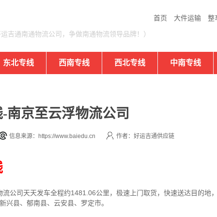
首页
大件运输
整
好运吉通南通物流公司，争做南通物流领导品牌！）
东北专线
西南专线
西北专线
中南专线
-南京至云浮物流公司
信息来源：https://www.baiedu.cn
作者：好运吉通供应链
线
物流公司
天天发车全程约1481.06公里，
极速上门取货，快速送达目的地
、新兴县、郁南县、云安县、罗定市。