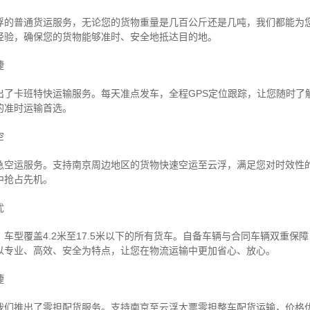
浮的普通货运服务，无论您的货物重量是几百公斤还是几吨，我们都能为
经验，确保您的货物能够准时、安全地抵达目的地。
捷
出了卡班特快运输服务。每天准点发车，全程GPS定位跟踪，让您随时了
的准时运输首选。
空
急空运服务。支持南京周边地区的货物快速空运至云浮，满足您对时效性
中抢占先机。
忧
车型覆盖4.2米至17.5米以下的所有货车。自备车辆与合同车辆双重保
以专业、高效、安全为特点，让您在物流运输中更加省心、放心。
捷
我们推出了零担配货服务。支持南京至云浮大票零担整车配货运输，价格