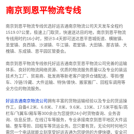
南京到恩平物流专线
南京到恩平物流专线
优选好运吉通
南京
物流公司
天天发车全程约
1519.07公里，
极速上门取货，快速送达目的地，南京到恩平物流
专线用时约16小时，预计3-4天即可送达恩平恩城街道、横陂镇、
圣堂镇、良西镇、沙湖镇、牛江镇、君堂镇、大田镇、那吉镇、大
槐镇、东成镇、恩平园区管委会。
南京到恩平物流专线依托好运吉通南京至恩平物流公司完善的运输
体系、良好的物流网络资源、优质的物流服务质量以及专业的装运
技术为工厂、贸易商、批发商等新老客户提供仓储配送、零担/
整
车
、冷链/冷藏、大件运输、特快/普快、搬家搬厂、回程车调用等
全方位的物流服务。
好运吉通南京物流公司
拥有丰富的货物运输经验以及专业的货运操
作工，自备4.2米、6.8米、7.8米、9.6米、13米、17.5米平板车/高
栏车/飞翼车/厢车等300余台
为您提供24小时货物查询、业务咨
询、信息反馈，在线订车等服务，
专业承接南京到恩平地区大件运
输、整车零担、回程车等货运业务。
您只要有货，无论何时
何地只
需您一个电话就能立刻享受好运吉通为您提供的方便快捷、安全可