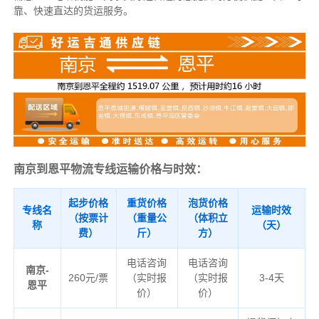
靠、快速直达的货运服务。
南京到恩平物流专线运输价格与时效：
起步价格
重货价格
泡货价格
专线名
运输时效
（按票计
（重量公
（体积立
称
（天）
费）
斤）
方）
电话咨询
电话咨询
南京-
260元/票
（实时报
（实时报
3-4天
恩平
价）
价）