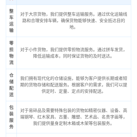
整
对于大宗货物，我们提供整车运输服务。通过优化运输线
车
路和合理安排车辆，确保货物能够快速、安全抵达目的
运
地。
输
零
担
对于小件货物，我们提供零担物流服务。通过拼车发货，
物
降低运输成本，同时保证货物的及时送达。
流
仓
我们拥有现代化的仓储设施，能够为客户提供长期或者短
储
期的货物存储和配送服务。根据客户的需求，我们可以提
配
供定时、定量、定点的安排配送。
送
包
对于易碎品及需要特殊包装的货物如精密仪器、设备、高
装
端钢琴、红木家具、古董、雕塑、艺术品、名贵字画等，
服
我们提供量身定制木箱或木架等包装服务。
务