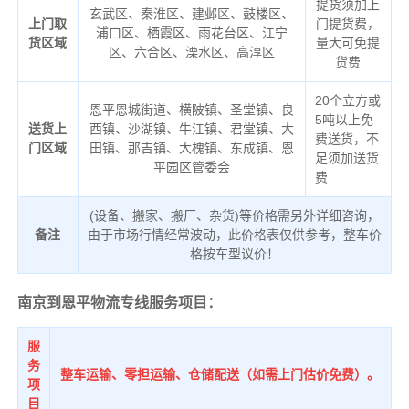
提货须加上
玄武区、秦淮区、建邺区、鼓楼区、
上门取
门提货费，
浦口区、栖霞区、雨花台区、江宁
货区域
量大可免提
区、六合区、溧水区、高淳区
货费
20个立方或
恩平恩城街道、横陂镇、圣堂镇、良
5吨以上免
送货上
西镇、沙湖镇、牛江镇、君堂镇、大
费送货，不
门区域
田镇、那吉镇、大槐镇、东成镇、恩
足须加送货
平园区管委会
费
(设备、搬家、搬厂、杂货)等价格需另外详细咨询，
备注
由于市场行情经常波动，此价格表仅供参考，整车价
格按车型议价！
南京到恩平物流专线服务项目：
服
务
整车运输、零担运输、仓储配送（如需上门估价免费）。
项
目