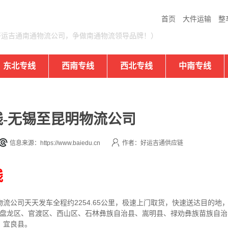
首页
大件运输
整
好运吉通南通物流公司，争做南通物流领导品牌！）
东北专线
西南专线
西北专线
中南专线
-无锡至昆明物流公司
信息来源：https://www.baiedu.cn
作者：好运吉通供应链
线
物流公司
天天发车全程约2254.65公里，
极速上门取货，快速送达目的地
区、盘龙区、官渡区、西山区、石林彝族自治县、嵩明县、禄劝彝族苗族自
、宜良县。