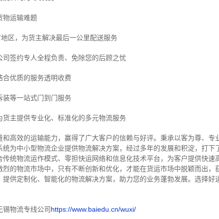
货物运输难题
市地区，为货主解决最后一公里配送服务
公司签约专人全程负责、免除您的后顾之忧
结合优质的服务透明收费
拆装等
一站式门到门服务
为货主提供专业化、标准化的多元物流服务
量和高效的运输能力，赢得了广大客户的信赖与好评。
秉承以客为尊、专
系统为中小型物流企业提供物流解决方案，经过多年的发展和积淀，打下
合传统物流运作模式、零担快运网络和信息化技术平台，为客户提供快速
激烈的物流市场中，只有不断创新和优化，才能在货运市场中脱颖而出，
，提供定制化、智能化的物流解决方案，助力您的业务蓬勃发展。选择好
无锡物流专线公司
https://www.baiedu.cn/wuxi/