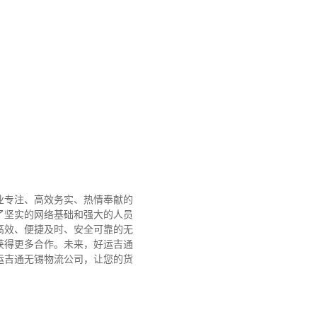
业专注、高效务实、热情奉献的
了坚实的网络基础和强大的人员
高效、便捷及时、安全可靠的无
获得更多合作。
未来，好运吉通
运吉通无锡物流公司，让您的货