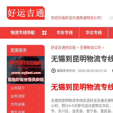
欢迎光临好运吉通南通物流公司！
（
物流专线导航
华东专线
华北专线
好运吉通供应链
>
无锡物流公司
>
配套服务
无锡到昆明物流专线
编辑发布时间：2026-08-03 09:37:16
无锡到昆明物流专
公司简介
业务流程
无锡到昆明物流专线
优选好运吉通
无锡
大件运输
小时，预计4-5天即可送达昆明五华
市、东川区、呈贡县、晋宁县、富民县
整车运输