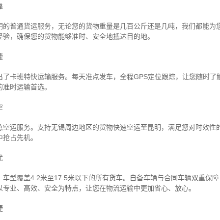
靠
明的普通货运服务，无论您的货物重量是几百公斤还是几吨，我们都能为
经验，确保您的货物能够准时、安全地抵达目的地。
捷
出了卡班特快运输服务。每天准点发车，全程GPS定位跟踪，让您随时了
的准时运输首选。
空
急空运服务。支持无锡周边地区的货物快速空运至昆明，满足您对时效性
中抢占先机。
忧
车型覆盖4.2米至17.5米以下的所有货车。自备车辆与合同车辆双重保
以专业、高效、安全为特点，让您在物流运输中更加省心、放心。
捷