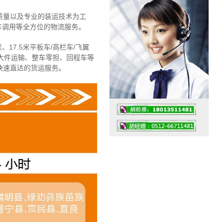
质量以及专业的装运技术为工
车调用等全方位的物流服务。
、17.5米平板车/高栏车/飞翼
大件运输、整车零担、回程车等
快速直达的货运服务。
工作时间：07:30 – – 23:30
值班座机：4008091856