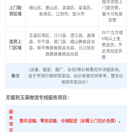
提货须加上
上门取
锡山区、惠山区、滨湖区、梁溪区、
门提货费，
货区域
新吴区、江阴市、宜兴市
量大可免提
货费
20个立方或
玉溪红塔区、江川县、澄江县、通海
5吨以上免
送货上
县、华宁县、易门县、峨山彝族自治
费送货，不
门区域
县、新平彝族傣族自治县、元江哈尼
足须加送货
族彝族傣族自治县
费
(设备、搬家、搬厂、杂货)等价格需另外详细咨询，
备注
由于市场行情经常波动，此价格表仅供参考，整车价
格按车型议价！
无锡到玉溪物流专线服务项目：
服
务
整车运输、零担运输、仓储配送（如需上门估价免费）。
项
目