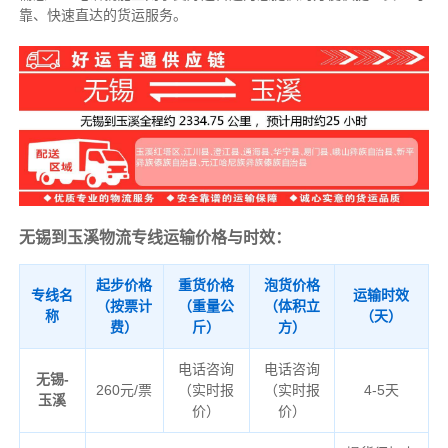
靠、快速直达的货运服务。
无锡到玉溪物流专线运输价格与时效：
起步价格
重货价格
泡货价格
专线名
运输时效
（按票计
（重量公
（体积立
称
（天）
费）
斤）
方）
电话咨询
电话咨询
无锡-
260元/票
（实时报
（实时报
4-5天
玉溪
价）
价）