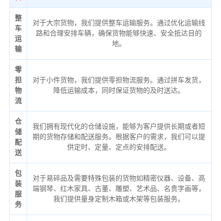
整
对于大宗货物，我们提供整车运输服务。通过优化运输线
车
路和合理安排车辆，确保货物能够快速、安全抵达目的
运
地。
输
零
担
对于小件货物，我们提供零担物流服务。通过拼车发货，
物
降低运输成本，同时保证货物的及时送达。
流
仓
我们拥有现代化的仓储设施，能够为客户提供长期或者短
储
期的货物存储和配送服务。根据客户的需求，我们可以提
配
供定时、定量、定点的安排配送。
送
包
对于易碎品及需要特殊包装的货物如精密仪器、设备、高
装
端钢琴、红木家具、古董、雕塑、艺术品、名贵字画等，
服
我们提供量身定制木箱或木架等包装服务。
务