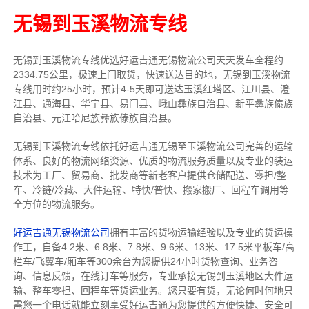
无锡到玉溪物流专线
无锡到玉溪物流专线
优选好运吉通
无锡
物流公司
天天发车全程约
2334.75公里，
极速上门取货，快速送达目的地，无锡到玉溪物流
专线用时约25小时，预计4-5天即可送达玉溪红塔区、江川县、澄
江县、通海县、华宁县、易门县、峨山彝族自治县、新平彝族傣族
自治县、元江哈尼族彝族傣族自治县。
无锡到玉溪物流专线依托好运吉通无锡至玉溪物流公司完善的运输
体系、良好的物流网络资源、优质的物流服务质量以及专业的装运
技术为工厂、贸易商、批发商等新老客户提供仓储配送、零担/
整
车
、冷链/冷藏、大件运输、特快/普快、搬家搬厂、回程车调用等
全方位的物流服务。
好运吉通无锡物流公司
拥有丰富的货物运输经验以及专业的货运操
作工，自备4.2米、6.8米、7.8米、9.6米、13米、17.5米平板车/高
栏车/飞翼车/厢车等300余台
为您提供24小时货物查询、业务咨
询、信息反馈，在线订车等服务，
专业承接无锡到玉溪地区大件运
输、整车零担、回程车等货运业务。
您只要有货，无论何时
何地只
需您一个电话就能立刻享受好运吉通为您提供的方便快捷、安全可