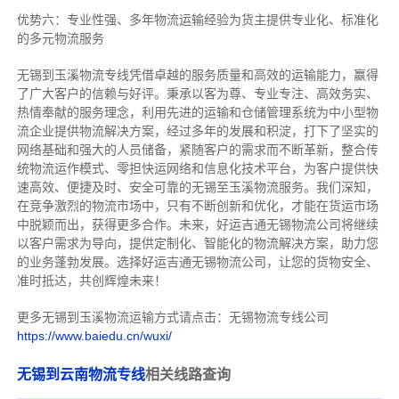
优势六：专业性强、多年物流运输经验为货主提供专业化、标准化
的多元物流服务
无锡到玉溪物流专线
凭借卓越的服务质量和高效的运输能力，赢得
了广大客户的信赖与好评。
秉承以客为尊、专业专注、高效务实、
热情奉献的服务理念，利用先进的运输和仓储管理系统为中小型物
流企业提供物流解决方案，经过多年的发展和积淀，打下了坚实的
网络基础和强大的人员储备，紧随客户的需求而不断革新，整合传
统物流运作模式、零担快运网络和信息化技术平台，为客户提供快
速高效、便捷及时、安全可靠的无锡至玉溪物流服务。
我们深知，
在竞争激烈的物流市场中，只有不断创新和优化，才能在货运市场
中脱颖而出，获得更多合作。
未来，好运吉通无锡物流公司将继续
以客户需求为导向，提供定制化、智能化的物流解决方案，助力您
的业务蓬勃发展。选择好运吉通无锡物流公司，让您的货物安全、
准时抵达，共创辉煌未来！
更多无锡到玉溪物流运输方式请点击：无锡物流专线公司
https://www.baiedu.cn/wuxi/
无锡到云南物流专线
相关线路查询