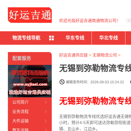
欢迎光临好运吉通南通物流公司！
（
物流专线导航
华东专线
华北专线
好运吉通供应链
>
无锡物流公司
>
配套服务
无锡到弥勒物流专线
编辑发布时间：2026-08-03 10:24:32
无锡到弥勒物流专
公司简介
业务流程
无锡到弥勒物流专线
优选好运吉通
无锡
大件运输
小时，预计4-5天即可送达弥勒弥阳
镇、五山乡、江边乡。
整车运输