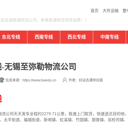
首页
大件运输
整
好运吉通南通物流公司，争做南通物流领导品牌！）
东北专线
西南专线
西北专线
中南专线
-无锡至弥勒物流公司
信息来源：https://www.baiedu.cn
作者：好运吉通供应链
线
物流公司
天天发车全程约2279.71公里，
极速上门取货，快速送达目的地
街道、太平街道、福城街道、新哨镇、虹溪镇、竹园镇、朋普镇、巡检司镇