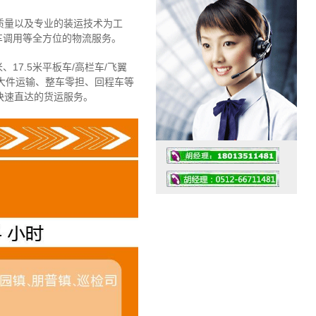
质量以及专业的装运技术为工
车调用等全方位的物流服务。
、17.5米平板车/高栏车/飞翼
大件运输、整车零担、回程车等
快速直达的货运服务。
工作时间：07:30 – – 23:30
值班座机：4008091856