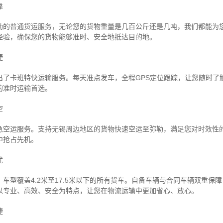
靠
勒的普通货运服务，无论您的货物重量是几百公斤还是几吨，我们都能为
经验，确保您的货物能够准时、安全地抵达目的地。
捷
出了卡班特快运输服务。每天准点发车，全程GPS定位跟踪，让您随时了
的准时运输首选。
空
急空运服务。支持无锡周边地区的货物快速空运至弥勒，满足您对时效性
中抢占先机。
忧
车型覆盖4.2米至17.5米以下的所有货车。自备车辆与合同车辆双重保
以专业、高效、安全为特点，让您在物流运输中更加省心、放心。
捷