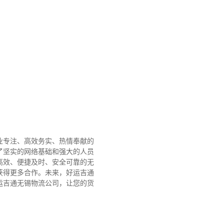
业专注、高效务实、热情奉献的
了坚实的网络基础和强大的人员
高效、便捷及时、安全可靠的无
获得更多合作。
未来，好运吉通
运吉通无锡物流公司，让您的货