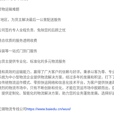
货物运输难题
市地区，为货主解决最后一公里配送服务
公司签约专人全程负责、免除您的后顾之忧
结合优质的服务透明收费
拆装等
一站式门到门服务
为货主提供专业化、标准化的多元物流服务
量和高效的运输能力，赢得了广大客户的信赖与好评。
秉承以客为尊、专
系统为中小型物流企业提供物流解决方案，经过多年的发展和积淀，打下
合传统物流运作模式、零担快运网络和信息化技术平台，为客户提供快速
激烈的物流市场中，只有不断创新和优化，才能在货运市场中脱颖而出，
，提供定制化、智能化的物流解决方案，助力您的业务蓬勃发展。选择好
无锡物流专线公司
https://www.baiedu.cn/wuxi/