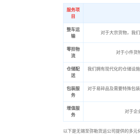
服务项
目
整车运
对于大宗货物，我们
输
零担物
对于小件货
流
仓储配
我们拥有现代化的仓储设施
送
包装服
对于易碎品及需要特殊包装
务
增值服
对于企
务
以下是无锡至弥勒货运公司提供的多元