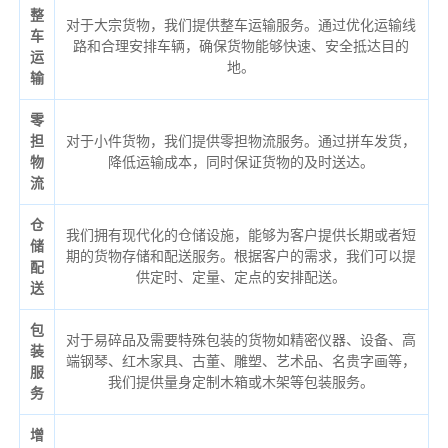
整
对于大宗货物，我们提供整车运输服务。通过优化运输线
车
路和合理安排车辆，确保货物能够快速、安全抵达目的
运
地。
输
零
担
对于小件货物，我们提供零担物流服务。通过拼车发货，
物
降低运输成本，同时保证货物的及时送达。
流
仓
我们拥有现代化的仓储设施，能够为客户提供长期或者短
储
期的货物存储和配送服务。根据客户的需求，我们可以提
配
供定时、定量、定点的安排配送。
送
包
对于易碎品及需要特殊包装的货物如精密仪器、设备、高
装
端钢琴、红木家具、古董、雕塑、艺术品、名贵字画等，
服
我们提供量身定制木箱或木架等包装服务。
务
增