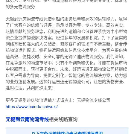
优势六：专业性强、多年物流运输经验为货主提供专业化、标准化
的多元物流服务
无锡到迪庆物流专线
凭借卓越的服务质量和高效的运输能力，赢得
了广大客户的信赖与好评。
秉承以客为尊、专业专注、高效务实、
热情奉献的服务理念，利用先进的运输和仓储管理系统为中小型物
流企业提供物流解决方案，经过多年的发展和积淀，打下了坚实的
网络基础和强大的人员储备，紧随客户的需求而不断革新，整合传
统物流运作模式、零担快运网络和信息化技术平台，为客户提供快
速高效、便捷及时、安全可靠的无锡至迪庆物流服务。
我们深知，
在竞争激烈的物流市场中，只有不断创新和优化，才能在货运市场
中脱颖而出，获得更多合作。
未来，好运吉通无锡物流公司将继续
以客户需求为导向，提供定制化、智能化的物流解决方案，助力您
的业务蓬勃发展。选择好运吉通无锡物流公司，让您的货物安全、
准时抵达，共创辉煌未来！
更多无锡到迪庆物流运输方式请点击：无锡物流专线公司
https://www.baiedu.cn/wuxi/
无锡到云南物流专线
相关线路查询
以下每条运输线路点击可查看详细说明