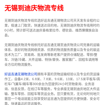
无锡到迪庆物流专线
无锡到迪庆物流专线
优选好运吉通
无锡
物流公司
天天发车全程约公
里，
极速上门取货，快速送达目的地，无锡到迪庆物流
专线用时约
0小时，预计即可送达迪庆香格里拉市、德钦县、维西傈僳族自治
县。
无锡到迪庆物流专线依托好运吉通无锡至迪庆物流公司完善的运输
体系、良好的物流网络资源、优质的物流服务质量以及专业的装运
技术为工厂、贸易商、批发商等新老客户提供仓储配送、零担/
整
车
、冷链/冷藏、大件运输、特快/普快、搬家搬厂、回程车调用等
全方位的物流服务。
好运吉通无锡物流公司
拥有丰富的货物运输经验以及专业的货运操
作工，自备4.2米、6.8米、7.8米、9.6米、13米、17.5米平板车/高
栏车/飞翼车/厢车等300余台
为您提供24小时货物查询、业务咨
询、信息反馈，在线订车等服务，
专业承接无锡到迪庆地区大件运
输、整车零担、回程车等货运业务。
您只要有货，无论何时
何地只
需您一个电话就能立刻享受好运吉通为您提供的方便快捷、安全可
靠、快速直达的货运服务。