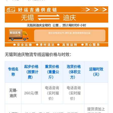
无锡到迪庆物流专线运输价格与时效：
起步价格
重货价格
泡货价格
专线名
运输时效
（按票计
（重量公
（体积立
称
（天）
费）
斤）
方）
电话咨询
电话咨询
无锡-
260元/票
（实时报
（实时报
迪庆
价）
价）
提货须加上