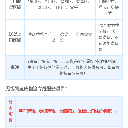
上门取
锡山区、惠山区、滨湖区、梁溪区、
门提货费，
货区域
新吴区、江阴市、宜兴市
量大可免提
货费
20个立方或
5吨以上免
送货上
迪庆香格里拉市、德钦县、维西傈僳
费送货，不
门区域
族自治县
足须加送货
费
(设备、搬家、搬厂、杂货)等价格需另外详细咨询，
备注
由于市场行情经常波动，此价格表仅供参考，整车价
格按车型议价！
无锡到迪庆物流专线服务项目：
服
务
整车运输、零担运输、仓储配送（如需上门估价免费）。
项
目