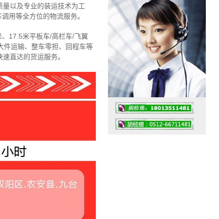
质量以及专业的装运技术为工
车调用等全方位的物流服务。
、17.5米平板车/高栏车/飞翼
大件运输、整车零担、回程车等
快速直达的货运服务。
工作时间：07:30 – – 23:30
值班座机：4008091856