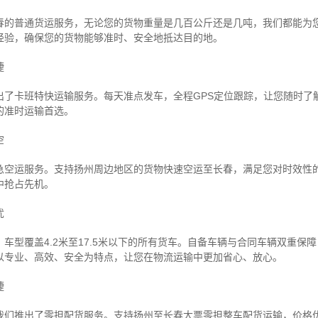
春的普通货运服务，无论您的货物重量是几百公斤还是几吨，我们都能为
经验，确保您的货物能够准时、安全地抵达目的地。
捷
出了卡班特快运输服务。每天准点发车，全程GPS定位跟踪，让您随时了
的准时运输首选。
空
急空运服务。支持扬州周边地区的货物快速空运至长春，满足您对时效性
中抢占先机。
忧
车型覆盖4.2米至17.5米以下的所有货车。自备车辆与合同车辆双重保
以专业、高效、安全为特点，让您在物流运输中更加省心、放心。
捷
我们推出了零担配货服务。支持扬州至长春大票零担整车配货运输，价格