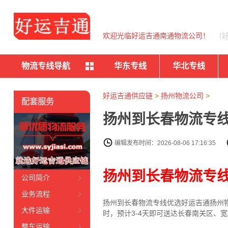
欢迎光临好运吉通南通物流公司！
（
物流专线导航
华东专线
华北专线
好运吉通供应链
>
扬州物流公司
>
配套服务
扬州到长春物流专线
编辑发布时间：2026-08-06 17:16:35
扬州到长春物流专
公司简介
业务流程
扬州到长春物流专线
优选好运吉通
扬州
大件运输
时，预计3-4天即可送达长春南关区、
整车运输