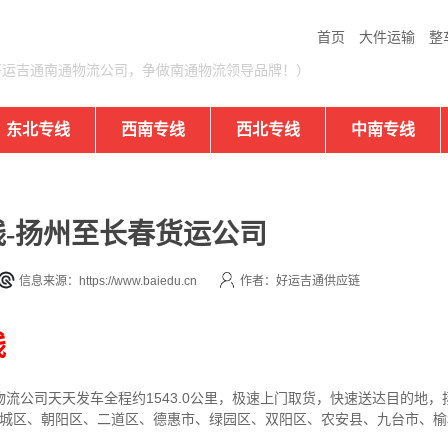
首页
大件运输
整
好运吉通南通物流公司，争做南通物流领导品牌！）
东北专线
西南专线
西北专线
中南专线
-扬州至长春货运公司
信息来源：https://www.baiedu.cn
作者：好运吉通供应链
线
物流公司
天天发车全程约1543.0公里，
极速上门取货，快速送达目的地，
宽城区、朝阳区、二道区、德惠市、绿园区、双阳区、农安县、九台市、