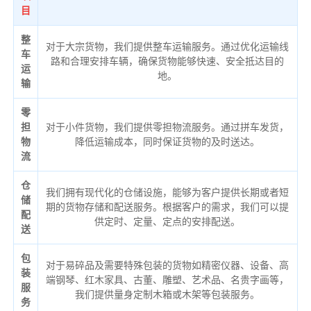
目
整
对于大宗货物，我们提供整车运输服务。通过优化运输线
车
路和合理安排车辆，确保货物能够快速、安全抵达目的
运
地。
输
零
担
对于小件货物，我们提供零担物流服务。通过拼车发货，
物
降低运输成本，同时保证货物的及时送达。
流
仓
我们拥有现代化的仓储设施，能够为客户提供长期或者短
储
期的货物存储和配送服务。根据客户的需求，我们可以提
配
供定时、定量、定点的安排配送。
送
包
对于易碎品及需要特殊包装的货物如精密仪器、设备、高
装
端钢琴、红木家具、古董、雕塑、艺术品、名贵字画等，
服
我们提供量身定制木箱或木架等包装服务。
务