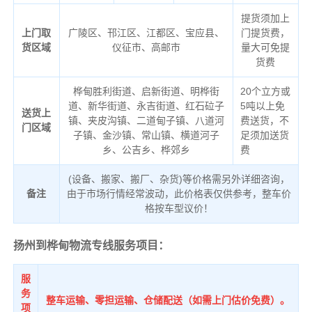
提货须加上
上门取
广陵区、邗江区、江都区、宝应县、
门提货费，
货区域
仪征市、高邮市
量大可免提
货费
桦甸胜利街道、启新街道、明桦街
20个立方或
道、新华街道、永吉街道、红石砬子
5吨以上免
送货上
镇、夹皮沟镇、二道甸子镇、八道河
费送货，不
门区域
子镇、金沙镇、常山镇、横道河子
足须加送货
乡、公吉乡、桦郊乡
费
(设备、搬家、搬厂、杂货)等价格需另外详细咨询，
备注
由于市场行情经常波动，此价格表仅供参考，整车价
格按车型议价！
扬州到桦甸物流专线服务项目：
服
务
整车运输、零担运输、仓储配送（如需上门估价免费）。
项