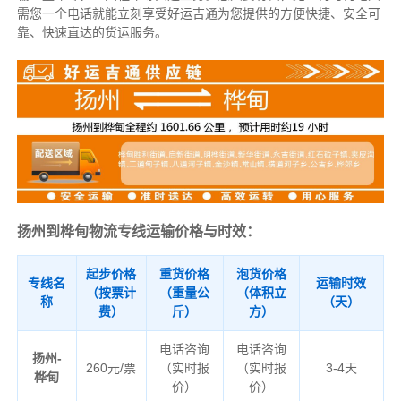
需您一个电话就能立刻享受好运吉通为您提供的方便快捷、安全可
靠、快速直达的货运服务。
扬州到桦甸物流专线运输价格与时效：
起步价格
重货价格
泡货价格
专线名
运输时效
（按票计
（重量公
（体积立
称
（天）
费）
斤）
方）
电话咨询
电话咨询
扬州-
260元/票
（实时报
（实时报
3-4天
桦甸
价）
价）