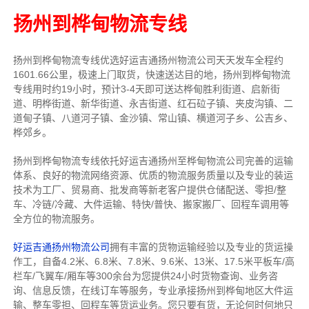
扬州到桦甸物流专线
扬州到桦甸物流专线
优选好运吉通
扬州
物流公司
天天发车全程约
1601.66公里，
极速上门取货，快速送达目的地，扬州到桦甸物流
专线用时约19小时，预计3-4天即可送达桦甸胜利街道、启新街
道、明桦街道、新华街道、永吉街道、红石砬子镇、夹皮沟镇、二
道甸子镇、八道河子镇、金沙镇、常山镇、横道河子乡、公吉乡、
桦郊乡。
扬州到桦甸物流专线依托好运吉通扬州至桦甸物流公司完善的运输
体系、良好的物流网络资源、优质的物流服务质量以及专业的装运
技术为工厂、贸易商、批发商等新老客户提供仓储配送、零担/
整
车
、冷链/冷藏、大件运输、特快/普快、搬家搬厂、回程车调用等
全方位的物流服务。
好运吉通扬州物流公司
拥有丰富的货物运输经验以及专业的货运操
作工，自备4.2米、6.8米、7.8米、9.6米、13米、17.5米平板车/高
栏车/飞翼车/厢车等300余台
为您提供24小时货物查询、业务咨
询、信息反馈，在线订车等服务，
专业承接扬州到桦甸地区大件运
输、整车零担、回程车等货运业务。
您只要有货，无论何时
何地只