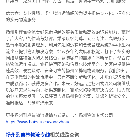
优势五：免费上门评价、打包、搬运、拆装等
一站式门到门服务
优势六：专业性强、多年物流运输经验为货主提供专业化、标准化
的多元物流服务
扬州到桦甸物流专线
凭借卓越的服务质量和高效的运输能力，赢得
了广大客户的信赖与好评。
秉承以客为尊、专业专注、高效务实、
热情奉献的服务理念，利用先进的运输和仓储管理系统为中小型物
流企业提供物流解决方案，经过多年的发展和积淀，打下了坚实的
网络基础和强大的人员储备，紧随客户的需求而不断革新，整合传
统物流运作模式、零担快运网络和信息化技术平台，为客户提供快
速高效、便捷及时、安全可靠的扬州至桦甸物流服务。
我们深知，
在竞争激烈的物流市场中，只有不断创新和优化，才能在货运市场
中脱颖而出，获得更多合作。
未来，好运吉通扬州物流公司将继续
以客户需求为导向，提供定制化、智能化的物流解决方案，助力您
的业务蓬勃发展。选择好运吉通扬州物流公司，让您的货物安全、
准时抵达，共创辉煌未来！
更多扬州到桦甸物流运输方式请点击：扬州物流专线公司
https://www.baiedu.cn/yangzhou/
扬州到吉林物流专线
相关线路查询