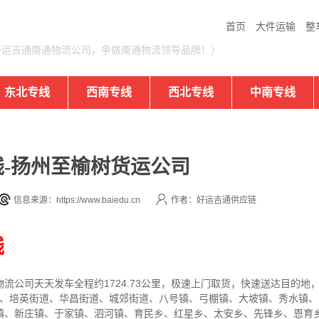
首页
大件运输
整
好运吉通南通物流公司，争做南通物流领导品牌！）
东北专线
西南专线
西北专线
中南专线
-扬州至榆树货运公司
信息来源：https://www.baiedu.cn
作者：好运吉通供应链
线
物流公司
天天发车全程约1724.73公里，
极速上门取货，快速送达目的地
街道、培英街道、华昌街道、城郊街道、八号镇、弓棚镇、大坡镇、秀水镇
镇、新庄镇、于家镇、泗河镇、育民乡、红星乡、太安乡、先锋乡、恩育