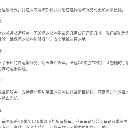
化运输方式，打造高效物流新体验让您在选择物流服务时更加灵活便捷。
靠
树的普通货运服务，无论您的货物重量是几百公斤还是几吨，我们都能为
经验，确保您的货物能够准时、安全地抵达目的地。
捷
出了卡班特快运输服务。每天准点发车，全程GPS定位跟踪，让您随时了
的准时运输首选。
空
急空运服务。支持扬州周边地区的货物快速空运至榆树，满足您对时效性
中抢占先机。
忧
车型覆盖4.2米至17.5米以下的所有货车。自备车辆与合同车辆双重保
以专业、高效、安全为特点，让您在物流运输中更加省心、放心。