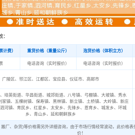
效：
票计费）
重货价格（重量公斤）
泡货价格（体积立方）
/票
电话咨询（实时报价）
电话咨询（实时报价）
广陵区、邗江区、江都区、宝应县、仪征市、高邮市
道、培英街道、华昌街道、城郊街道、八号镇、弓棚镇、大坡镇、秀水
刘家镇、五棵树镇、保寿镇、黑林镇、新立镇、土桥镇、大岭镇、新庄
、泗河镇、育民乡、红星乡、太安乡、先锋乡、恩育乡、城发乡、环城
乡、青山乡、延和朝鲜族乡
、搬厂、杂货)等价格需另外详细咨询，由于市场行情经常波动，此价格表
价！