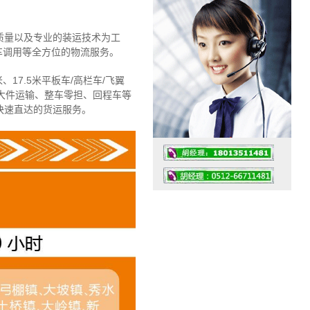
质量以及专业的装运技术为工
车调用等全方位的物流服务。
、17.5米平板车/高栏车/飞翼
大件运输、整车零担、回程车等
快速直达的货运服务。
工作时间：07:30 – – 23:30
值班座机：4008091856