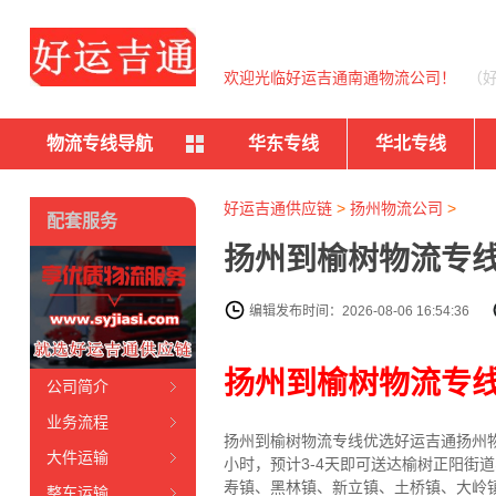
欢迎光临好运吉通南通物流公司！
（
物流专线导航
华东专线
华北专线
好运吉通供应链
>
扬州物流公司
>
配套服务
扬州到榆树物流专线
编辑发布时间：2026-08-06 16:54:36
扬州到榆树物流专
公司简介
业务流程
扬州到榆树物流专线
优选好运吉通
扬州
大件运输
小时，预计3-4天即可送达榆树正阳
寿镇、黑林镇、新立镇、土桥镇、大岭
整车运输