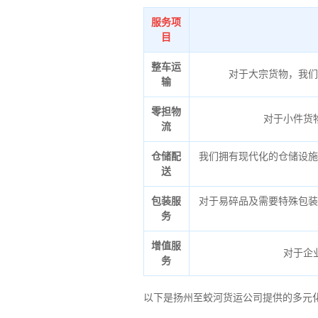
服务项
目
整车运
对于大宗货物，我们
输
零担物
对于小件货
流
仓储配
我们拥有现代化的仓储设施
送
包装服
对于易碎品及需要特殊包装
务
增值服
对于企
务
以下是扬州至蛟河货运公司提供的多元