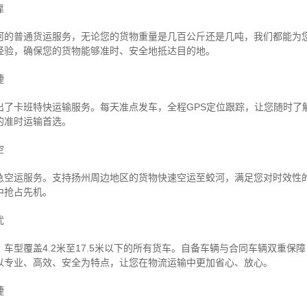
靠
河的普通货运服务，无论您的货物重量是几百公斤还是几吨，我们都能为
经验，确保您的货物能够准时、安全地抵达目的地。
捷
出了卡班特快运输服务。每天准点发车，全程GPS定位跟踪，让您随时了
的准时运输首选。
空
急空运服务。支持扬州周边地区的货物快速空运至蛟河，满足您对时效性
中抢占先机。
忧
车型覆盖4.2米至17.5米以下的所有货车。自备车辆与合同车辆双重保
以专业、高效、安全为特点，让您在物流运输中更加省心、放心。
捷