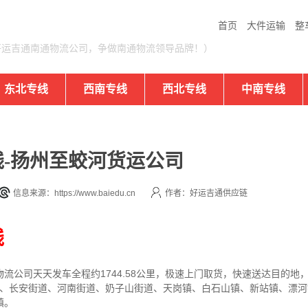
首页
大件运输
整
好运吉通南通物流公司，争做南通物流领导品牌！）
东北专线
西南专线
西北专线
中南专线
-扬州至蛟河货运公司
信息来源：https://www.baiedu.cn
作者：好运吉通供应链
线
物流公司
天天发车全程约1744.58公里，
极速上门取货，快速送达目的地
道、长安街道、河南街道、奶子山街道、天岗镇、白石山镇、新站镇、漂
镇。