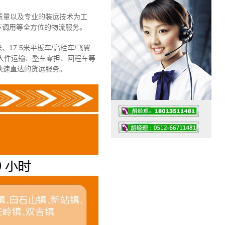
质量以及专业的装运技术为工
车调用等全方位的物流服务。
、17.5米平板车/高栏车/飞翼
大件运输、整车零担、回程车等
快速直达的货运服务。
工作时间：07:30 – – 23:30
值班座机：4008091856