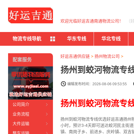
欢迎光临好运吉通南通物流公司！
（
物流专线导航
华东专线
华北专线
好运吉通供应链
>
扬州物流公司
>
配套服务
扬州到蛟河物流专线
编辑发布时间：2026-08-06 09:53:55
扬州到蛟河物流专
公司简介
业务流程
扬州到蛟河物流专线
优选好运吉通
扬州
大件运输
小时，预计3-4天即可送达蛟河民主街
镇、南岗子乡、前进乡、庆岭镇、双吉
整车运输