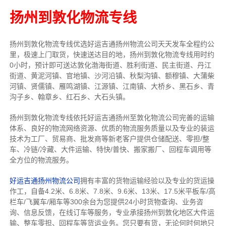
扬州到敦化物流专线
扬州到敦化物流专线
优选好运吉通
扬州
物流公司
天天发车全程约公
里，
极速上门取货，快速送达目的地，扬州到敦化物流
专线用时约
0小时，预计即可送达敦化渤海街道、胜利街道、民主街道、丹江
街道、黄泥河镇、官地镇、沙河沿镇、秋梨沟镇、额穆镇、大蒲柴
河镇、贤儒镇、雁鸣湖镇、江源镇、江南镇、大桥乡、黑石乡、青
沟子乡、翰章乡、红石乡、大石头镇。
扬州到敦化物流专线依托好运吉通扬州至敦化物流公司完善的运输
体系、良好的物流网络资源、优质的物流服务质量以及专业的装运
技术为工厂、贸易商、批发商等新老客户提供仓储配送、零担/
整
车
、冷链/冷藏、大件运输、特快/普快、搬家搬厂、回程车调用等
全方位的物流服务。
好运吉通扬州物流公司
拥有丰富的货物运输经验以及专业的货运操
作工，自备4.2米、6.8米、7.8米、9.6米、13米、17.5米平板车/高
栏车/飞翼车/厢车等300余台
为您提供24小时货物查询、业务咨
询、信息反馈，在线订车等服务，
专业承接扬州到敦化地区大件运
输、整车零担、回程车等货运业务。
您只要有货，无论何时
何地只