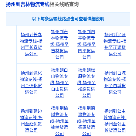
扬州到吉林物流专线
相关线路查询
以下每条运输线路点击可查看详细说明
扬州到吉
扬州到四
扬州到长春
扬州到辽源
林物流专
平物流专
物流专线-扬
物流专线-扬
线-扬州至
线-扬州至
州至长春货
州至辽源货
吉林货运
四平货运
运公司
运公司
公司
公司
扬州到白
扬州到松
扬州到通化
扬州到白城
山物流专
原物流专
物流专线-扬
物流专线-扬
线-扬州至
线-扬州至
州至通化货
州至白城货
白山货运
松原货运
运公司
运公司
公司
公司
扬州到榆
扬州到德
扬州到延边
扬州到公主
树物流专
惠物流专
物流专线-扬
岭物流专线-
线-扬州至
线-扬州至
州至延边货
扬州至公主
榆树货运
德惠货运
运公司
岭货运公司
公司
公司