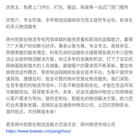
优势五：免费上门评价、打包、搬运、拆装等
一站式门到门服务
优势六：专业性强、多年物流运输经验为货主提供专业化、标准化
的多元物流服务
扬州到敦化物流专线
凭借卓越的服务质量和高效的运输能力，赢得
了广大客户的信赖与好评。
秉承以客为尊、专业专注、高效务实、
热情奉献的服务理念，利用先进的运输和仓储管理系统为中小型物
流企业提供物流解决方案，经过多年的发展和积淀，打下了坚实的
网络基础和强大的人员储备，紧随客户的需求而不断革新，整合传
统物流运作模式、零担快运网络和信息化技术平台，为客户提供快
速高效、便捷及时、安全可靠的扬州至敦化物流服务。
我们深知，
在竞争激烈的物流市场中，只有不断创新和优化，才能在货运市场
中脱颖而出，获得更多合作。
未来，好运吉通扬州物流公司将继续
以客户需求为导向，提供定制化、智能化的物流解决方案，助力您
的业务蓬勃发展。选择好运吉通扬州物流公司，让您的货物安全、
准时抵达，共创辉煌未来！
更多扬州到敦化物流运输方式请点击：扬州物流专线公司
https://www.baiedu.cn/yangzhou/