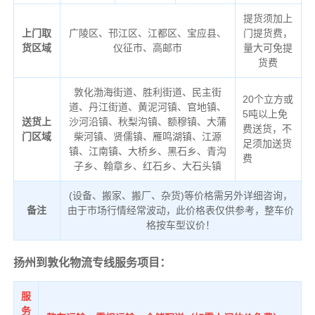
提货须加上
上门取
广陵区、邗江区、江都区、宝应县、
门提货费，
货区域
仪征市、高邮市
量大可免提
货费
敦化渤海街道、胜利街道、民主街
20个立方或
道、丹江街道、黄泥河镇、官地镇、
5吨以上免
送货上
沙河沿镇、秋梨沟镇、额穆镇、大蒲
费送货，不
门区域
柴河镇、贤儒镇、雁鸣湖镇、江源
足须加送货
镇、江南镇、大桥乡、黑石乡、青沟
费
子乡、翰章乡、红石乡、大石头镇
(设备、搬家、搬厂、杂货)等价格需另外详细咨询，
备注
由于市场行情经常波动，此价格表仅供参考，整车价
格按车型议价！
扬州到敦化物流专线服务项目：
服
务