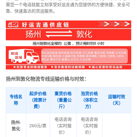
需您一个电话就能立刻享受好运吉通为您提供的方便快捷、安全可
靠、快速直达的货运服务。
扬州到敦化物流专线运输价格与时效：
起步价格
重货价格
泡货价格
专线名
运输时效
（按票计
（重量公
（体积立
称
（天）
费）
斤）
方）
电话咨询
电话咨询
扬州-
260元/票
（实时报
（实时报
敦化
价）
价）