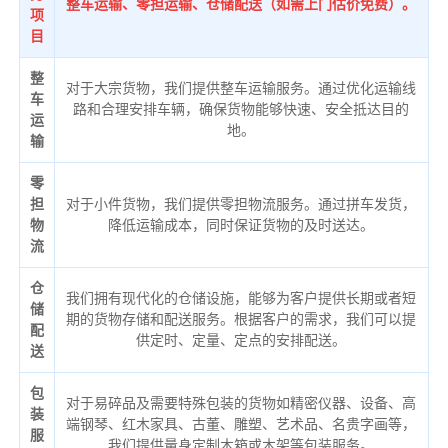
整车运输、零担运输、仓储配送（如需上门估价免费）。
项
目
整
对于大宗货物，我们提供整车运输服务。通过优化运输线
车
路和合理安排车辆，确保货物能够快速、安全抵达目的
运
地。
输
零
担
对于小件货物，我们提供零担物流服务。通过拼车发货，
物
降低运输成本，同时保证货物的及时送达。
流
仓
我们拥有现代化的仓储设施，能够为客户提供长期或者短
储
期的货物存储和配送服务。根据客户的需求，我们可以提
配
供定时、定量、定点的安排配送。
送
包
对于易碎品及需要特殊包装的货物如精密仪器、设备、高
装
端钢琴、红木家具、古董、雕塑、艺术品、名贵字画等，
服
我们提供量身定制木箱或木架等包装服务。