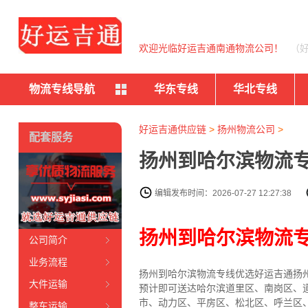
欢迎光临好运吉通南通物流公司！
（
物流专线导航
华东专线
华北专线
好运吉通供应链
>
扬州物流公司
>
配套服务
扬州到哈尔滨物流专
编辑发布时间：2026-07-27 12:27:38
扬州到哈尔滨物流
公司简介
业务流程
扬州到哈尔滨物流专线
优选好运吉通
扬
大件运输
预计即可送达哈尔滨道里区、南岗区、
市、动力区、平房区、松北区、呼兰区
整车运输