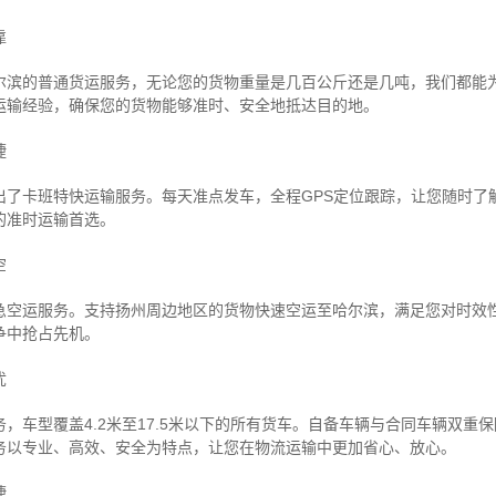
靠
尔滨的普通货运服务，无论您的货物重量是几百公斤还是几吨，我们都能
运输经验，确保您的货物能够准时、安全地抵达目的地。
捷
出了卡班特快运输服务。每天准点发车，全程GPS定位跟踪，让您随时了
的准时运输首选。
空
急空运服务。支持扬州周边地区的货物快速空运至哈尔滨，满足您对时效
争中抢占先机。
忧
，车型覆盖4.2米至17.5米以下的所有货车。自备车辆与合同车辆双重
务以专业、高效、安全为特点，让您在物流运输中更加省心、放心。
捷