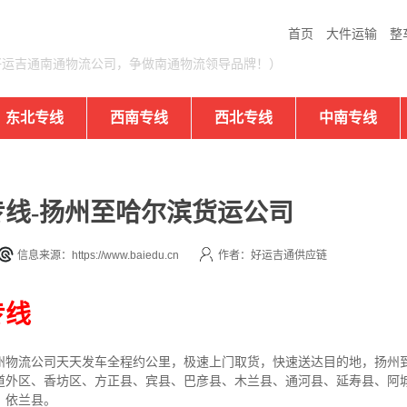
首页
大件运输
整
好运吉通南通物流公司，争做南通物流领导品牌！）
东北专线
西南专线
西北专线
中南专线
线-扬州至哈尔滨货运公司
信息来源：https://www.baiedu.cn
作者：好运吉通供应链
专线
州
物流公司
天天发车全程约公里，
极速上门取货，快速送达目的地，扬州
道外区、香坊区、方正县、宾县、巴彦县、木兰县、通河县、延寿县、阿
、依兰县。