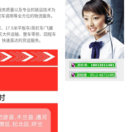
服务质量以及专业的装运技术为
程车调用等全方位的物流服务。
、17.5米平板车/高栏车/飞翼
区大件运输、整车零担、回程车
、快速直达的货运服务。
工作时间：07:30 – – 23:30
值班座机：4008091856