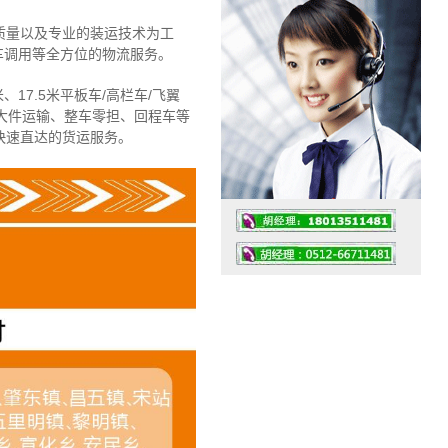
质量以及专业的装运技术为工
车调用等全方位的物流服务。
、17.5米平板车/高栏车/飞翼
大件运输、整车零担、回程车等
快速直达的货运服务。
工作时间：07:30 – – 23:30
值班座机：4008091856