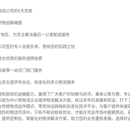
物流公司的6大优势
货物运输难题
市地区，为货主解决最后一公里配送服务
公司签约专人全程负责、免除您的后顾之忧
结合优质的服务透明收费
拆装等
一站式门到门服务
为货主提供专业化、标准化的多元物流服务
量和高效的运输能力，赢得了广大客户的信赖与好评。
秉承以客为尊、专
系统为中小型物流企业提供物流解决方案，经过多年的发展和积淀，打下
合传统物流运作模式、零担快运网络和信息化技术平台，为客户提供快速
激烈的物流市场中，只有不断创新和优化，才能在货运市场中脱颖而出，
，提供定制化、智能化的物流解决方案，助力您的业务蓬勃发展。选择好