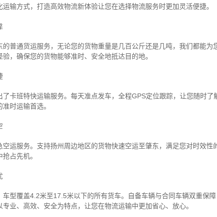
化运输方式，打造高效物流新体验让您在选择物流服务时更加灵活便捷。
靠
东的普通货运服务，无论您的货物重量是几百公斤还是几吨，我们都能为
经验，确保您的货物能够准时、安全地抵达目的地。
捷
出了卡班特快运输服务。每天准点发车，全程GPS定位跟踪，让您随时了
的准时运输首选。
空
急空运服务。支持扬州周边地区的货物快速空运至肇东，满足您对时效性
中抢占先机。
忧
车型覆盖4.2米至17.5米以下的所有货车。自备车辆与合同车辆双重保
以专业、高效、安全为特点，让您在物流运输中更加省心、放心。