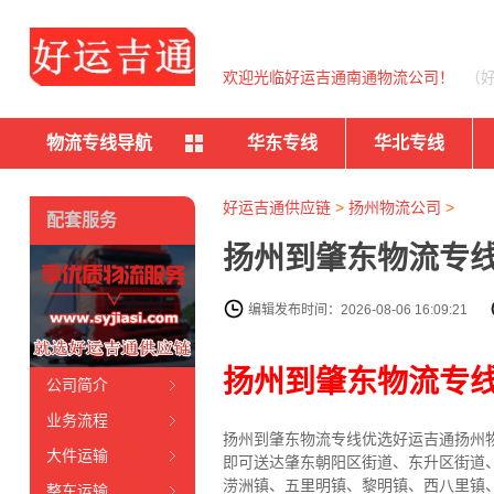
欢迎光临好运吉通南通物流公司！
（
物流专线导航
华东专线
华北专线
好运吉通供应链
>
扬州物流公司
>
配套服务
扬州到肇东物流专线
编辑发布时间：2026-08-06 16:09:21
扬州到肇东物流专
公司简介
业务流程
扬州到肇东物流专线
优选好运吉通
扬州
大件运输
即可送达肇东朝阳区街道、东升区街道
涝洲镇、五里明镇、黎明镇、西八里镇
整车运输