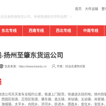
首页
大件运输
整
好运吉通南通物流公司，争做南通物流领导品牌！）
东北专线
西南专线
西北专线
中南专线
-扬州至肇东货运公司
信息来源：https://www.baiedu.cn
作者：好运吉通供应链
线
物流公司
天天发车全程约公里，
极速上门取货，快速送达目的地，扬州到
、西园区街道、正阳区街道、肇东镇、昌五镇、宋站镇、五站镇、尚家镇
、海城镇、太平乡、向阳乡、洪河乡、跃进乡、德昌乡、宣化乡、安民乡