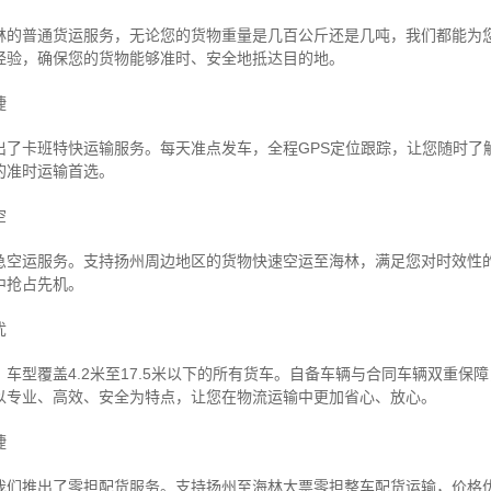
林的普通货运服务，无论您的货物重量是几百公斤还是几吨，我们都能为
经验，确保您的货物能够准时、安全地抵达目的地。
捷
出了卡班特快运输服务。每天准点发车，全程GPS定位跟踪，让您随时了
的准时运输首选。
空
急空运服务。支持扬州周边地区的货物快速空运至海林，满足您对时效性
中抢占先机。
忧
车型覆盖4.2米至17.5米以下的所有货车。自备车辆与合同车辆双重保
以专业、高效、安全为特点，让您在物流运输中更加省心、放心。
捷
我们推出了零担配货服务。支持扬州至海林大票零担整车配货运输，价格