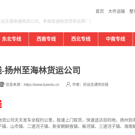
首页
大件运输
整
好运吉通南通物流公司，争做南通物流领导品牌！）
东北专线
西南专线
西北专线
中南专线
-扬州至海林货运公司
信息来源：https://www.baiedu.cn
作者：好运吉通供应链
线
物流公司
天天发车全程约公里，
极速上门取货，快速送达目的地，扬州到
子镇、山市镇、二道河子镇、新安朝鲜族镇、柴河镇、三道河子镇、海南