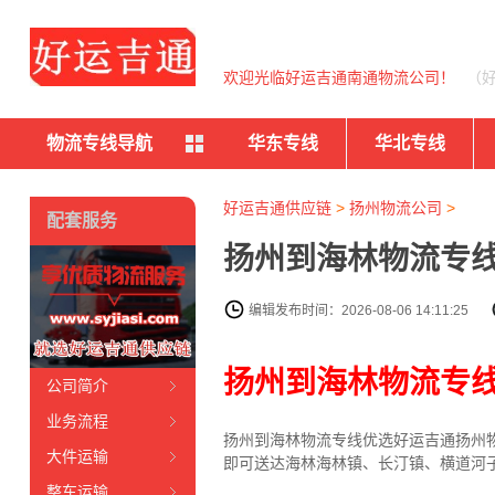
欢迎光临好运吉通南通物流公司！
（
物流专线导航
华东专线
华北专线
好运吉通供应链
>
扬州物流公司
>
配套服务
扬州到海林物流专线
编辑发布时间：2026-08-06 14:11:25
扬州到海林物流专
公司简介
业务流程
扬州到海林物流专线
优选好运吉通
扬州
大件运输
即可送达海林海林镇、长汀镇、横道河
整车运输