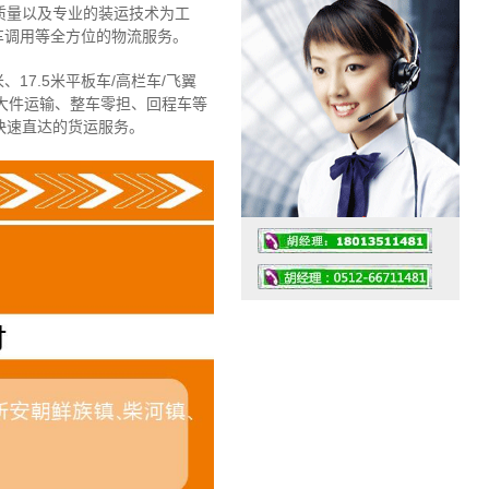
质量以及专业的装运技术为工
车调用等全方位的物流服务。
、17.5米平板车/高栏车/飞翼
大件运输、整车零担、回程车等
快速直达的货运服务。
工作时间：07:30 – – 23:30
值班座机：4008091856