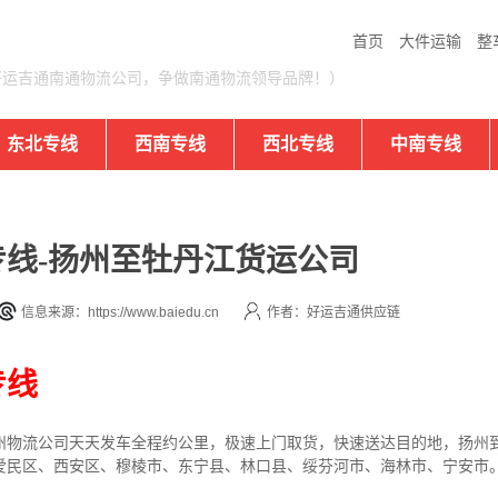
首页
大件运输
整
好运吉通南通物流公司，争做南通物流领导品牌！）
东北专线
西南专线
西北专线
中南专线
线-扬州至牡丹江货运公司
信息来源：https://www.baiedu.cn
作者：好运吉通供应链
专线
州
物流公司
天天发车全程约公里，
极速上门取货，快速送达目的地，扬州
爱民区、西安区、穆棱市、东宁县、林口县、绥芬河市、海林市、宁安市