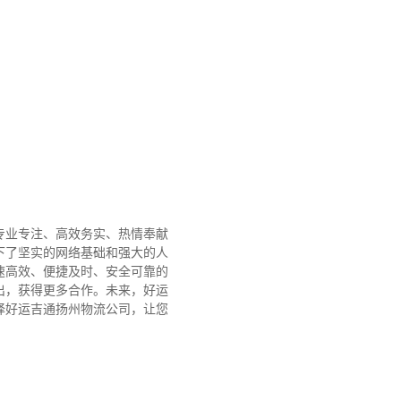
专业专注、高效务实、热情奉献
下了坚实的网络基础和强大的人
速高效、便捷及时、安全可靠的
出，获得更多合作。
未来，好运
择好运吉通扬州物流公司，让您