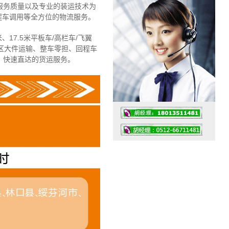
服务质量以及专业的装运技术为
程车调用等全方位的物流服务。
、17.5米平板车/高栏车/飞翼
区大件运输、整车零担、回程车
、快速直达的货运服务。
工作时间：07:30 – – 23:30
值班座机：4008091856