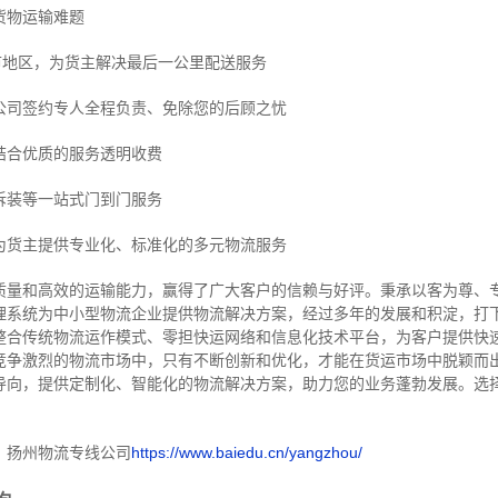
货物运输难题
市地区，为货主解决最后一公里配送服务
公司签约专人全程负责、免除您的后顾之忧
结合优质的服务透明收费
拆装等
一站式门到门服务
为货主提供专业化、标准化的多元物流服务
质量和高效的运输能力，赢得了广大客户的信赖与好评。
秉承以客为尊、
理系统为中小型物流企业提供物流解决方案，经过多年的发展和积淀，打
整合传统物流运作模式、零担快运网络和信息化技术平台，为客户提供快
竞争激烈的物流市场中，只有不断创新和优化，才能在货运市场中脱颖而
导向，提供定制化、智能化的物流解决方案，助力您的业务蓬勃发展。选
！
：扬州物流专线公司
https://www.baiedu.cn/yangzhou/