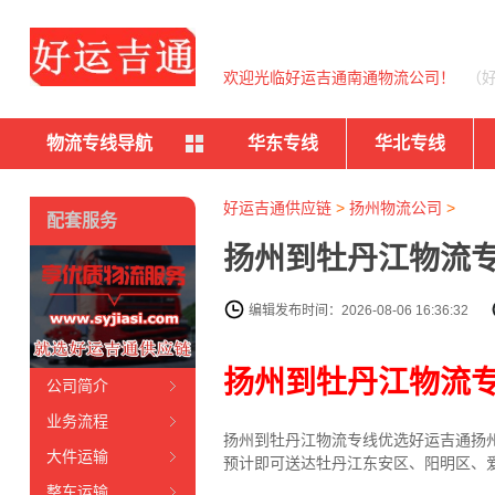
欢迎光临好运吉通南通物流公司！
（
物流专线导航
华东专线
华北专线
好运吉通供应链
>
扬州物流公司
>
配套服务
扬州到牡丹江物流专
编辑发布时间：2026-08-06 16:36:32
扬州到牡丹江物流
公司简介
业务流程
扬州到牡丹江物流专线
优选好运吉通
扬
大件运输
预计即可送达牡丹江东安区、阳明区、
整车运输