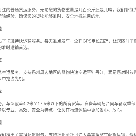
丹江的普通货运服务，无论您的货物重量是几百公斤还是几吨，我们都能
运输经验，确保您的货物能够准时、安全地抵达目的地。
捷
出了卡班特快运输服务。每天准点发车，全程GPS定位跟踪，让您随时了
的准时运输首选。
空
急空运服务。支持扬州周边地区的货物快速空运至牡丹江，满足您对时效
争中抢占先机。
忧
，车型覆盖4.2米至17.5米以下的所有货车。自备车辆与合同车辆双重
务以专业、高效、安全为特点，让您在物流运输中更加省心、放心。
捷
我们推出了零担配货服务。支持扬州至牡丹江大票零担整车配货运输，价