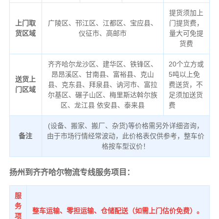
提货须加上
上门取
广陵区、邗江区、江都区、宝应县、
门提货费，
货区域
仪征市、高邮市
量大可免提
货费
齐齐哈尔龙沙区、建华区、铁锋区、
20个立方或
昂昂溪区、甘南县、富裕县、克山
5吨以上免
送货上
县、克东县、拜泉县、讷河市、富拉
费送货，不
门区域
尔基区、碾子山区、梅里斯达斡尔族
足须加送货
区、龙江县 依安县、泰来县
费
(设备、搬家、搬厂、杂货)等价格需另外详细咨询，
备注
由于市场行情经常波动，此价格表仅供参考，整车价
格按车型议价！
扬州到齐齐哈尔物流专线服务项目：
服
务
整车运输、零担运输、仓储配送（如需上门估价免费）。
项