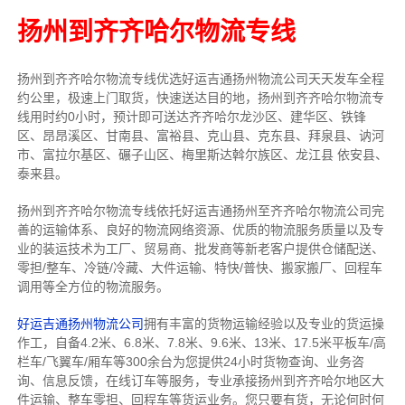
扬州到齐齐哈尔物流专线
扬州到齐齐哈尔物流专线
优选好运吉通
扬州
物流公司
天天发车全程
约公里，
极速上门取货，快速送达目的地，扬州到齐齐哈尔物流
专
线用时约0小时，预计即可送达齐齐哈尔龙沙区、建华区、铁锋
区、昂昂溪区、甘南县、富裕县、克山县、克东县、拜泉县、讷河
市、富拉尔基区、碾子山区、梅里斯达斡尔族区、龙江县 依安县、
泰来县。
扬州到齐齐哈尔物流专线依托好运吉通扬州至齐齐哈尔物流公司完
善的运输体系、良好的物流网络资源、优质的物流服务质量以及专
业的装运技术为工厂、贸易商、批发商等新老客户提供仓储配送、
零担/
整车
、冷链/冷藏、大件运输、特快/普快、搬家搬厂、回程车
调用等全方位的物流服务。
好运吉通扬州物流公司
拥有丰富的货物运输经验以及专业的货运操
作工，自备4.2米、6.8米、7.8米、9.6米、13米、17.5米平板车/高
栏车/飞翼车/厢车等300余台
为您提供24小时货物查询、业务咨
询、信息反馈，在线订车等服务，
专业承接扬州到齐齐哈尔地区大
件运输、整车零担、回程车等货运业务。
您只要有货，无论何时
何