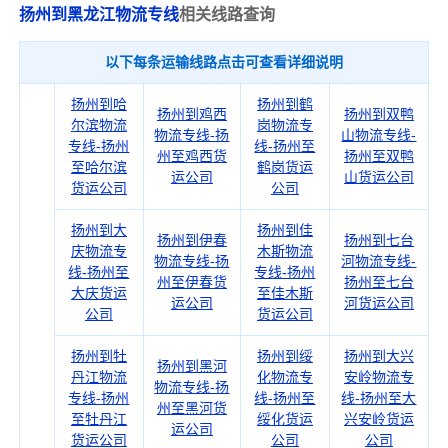
扬州到黑龙江物流专线
相关线路查询
以下每条运输线路点击可查看详细说明
扬州到哈
扬州到鹤
扬州到鸡西
扬州到双鸭
尔滨物流
岗物流专
物流专线-扬
山物流专线-
专线-扬州
线-扬州至
州至鸡西货
扬州至双鸭
至哈尔滨
鹤岗货运
运公司
山货运公司
货运公司
公司
扬州到大
扬州到佳
扬州到伊春
扬州到七台
庆物流专
木斯物流
物流专线-扬
河物流专线-
线-扬州至
专线-扬州
州至伊春货
扬州至七台
大庆货运
至佳木斯
运公司
河货运公司
公司
货运公司
扬州到牡
扬州到绥
扬州到大兴
扬州到黑河
丹江物流
化物流专
安岭物流专
物流专线-扬
专线-扬州
线-扬州至
线-扬州至大
州至黑河货
至牡丹江
绥化货运
兴安岭货运
运公司
货运公司
公司
公司