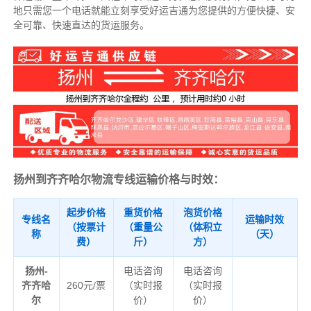
地只需您一个电话就能立刻享受好运吉通为您提供的方便快捷、安
全可靠、快速直达的货运服务。
扬州到齐齐哈尔物流专线运输价格与时效：
起步价格
重货价格
泡货价格
专线名
运输时效
（按票计
（重量公
（体积立
称
（天）
费）
斤）
方）
扬州-
电话咨询
电话咨询
齐齐哈
260元/票
（实时报
（实时报
尔
价）
价）