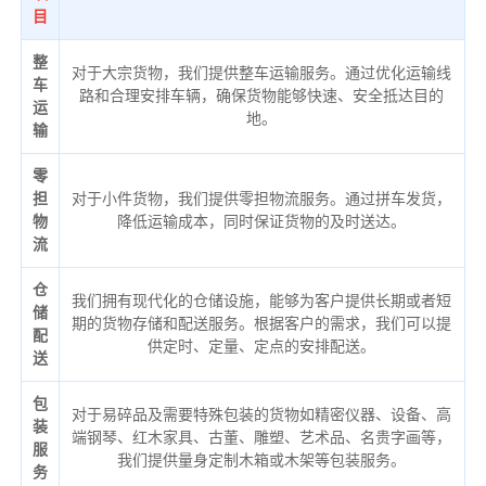
目
整
对于大宗货物，我们提供整车运输服务。通过优化运输线
车
路和合理安排车辆，确保货物能够快速、安全抵达目的
运
地。
输
零
担
对于小件货物，我们提供零担物流服务。通过拼车发货，
物
降低运输成本，同时保证货物的及时送达。
流
仓
我们拥有现代化的仓储设施，能够为客户提供长期或者短
储
期的货物存储和配送服务。根据客户的需求，我们可以提
配
供定时、定量、定点的安排配送。
送
包
对于易碎品及需要特殊包装的货物如精密仪器、设备、高
装
端钢琴、红木家具、古董、雕塑、艺术品、名贵字画等，
服
我们提供量身定制木箱或木架等包装服务。
务