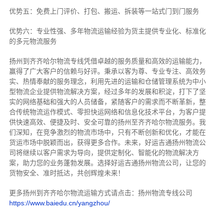
优势五：免费上门评价、打包、搬运、拆装等
一站式门到门服务
优势六：专业性强、多年物流运输经验为货主提供专业化、标准化
的多元物流服务
扬州到齐齐哈尔物流专线
凭借卓越的服务质量和高效的运输能力，
赢得了广大客户的信赖与好评。
秉承以客为尊、专业专注、高效务
实、热情奉献的服务理念，利用先进的运输和仓储管理系统为中小
型物流企业提供物流解决方案，经过多年的发展和积淀，打下了坚
实的网络基础和强大的人员储备，紧随客户的需求而不断革新，整
合传统物流运作模式、零担快运网络和信息化技术平台，为客户提
供快速高效、便捷及时、安全可靠的扬州至齐齐哈尔物流服务。
我
们深知，在竞争激烈的物流市场中，只有不断创新和优化，才能在
货运市场中脱颖而出，获得更多合作。
未来，好运吉通扬州物流公
司将继续以客户需求为导向，提供定制化、智能化的物流解决方
案，助力您的业务蓬勃发展。选择好运吉通扬州物流公司，让您的
货物安全、准时抵达，共创辉煌未来！
更多扬州到齐齐哈尔物流运输方式请点击：扬州物流专线公司
https://www.baiedu.cn/yangzhou/