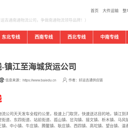
首页
大件运输
整
好运吉通南通物流公司，争做南通物流领导品牌！）
东北专线
西南专线
西北专线
中南专线
-镇江至海城货运公司
信息来源：https://www.baiedu.cn
作者：好运吉通供应链
线
物流公司
天天发车全程约公里，
极速上门取货，快速送达目的地，镇江到
堂街道、东四街道、站前街道、孤山镇、岔沟镇、接文镇、析木镇、马风
王镇、中小镇、牛庄镇、腾鳌镇、耿庄镇、西四镇、高坨镇、望台镇、温