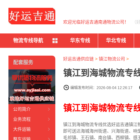
欢迎光临好运吉通南通物流公司！
（
物流专线导航
华东专线
华北专线
好运吉通供应链
>
镇江物流公司
>
配套服务
镇江到海城物流专线
编辑发布时间：2026-08-04 12:26:17
镇江到海城物流专
公司简介
业务流程
镇江到海城物流专线
优选好运吉通
镇江
大件运输
即可送达海城海州街道、兴海街道、响
毛祁镇、王石镇、南台镇、西柳镇、感
整车运输