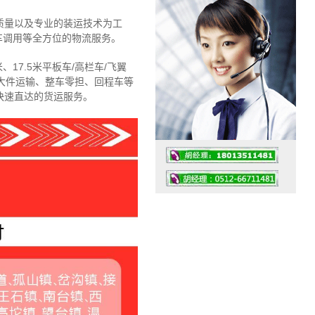
质量以及专业的装运技术为工
车调用等全方位的物流服务。
、17.5米平板车/高栏车/飞翼
大件运输、整车零担、回程车等
快速直达的货运服务。
工作时间：07:30 – – 23:30
值班座机：4008091856