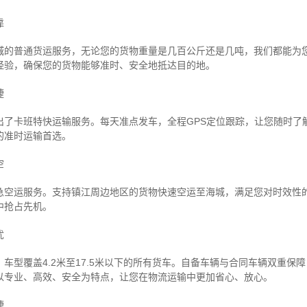
靠
城的普通货运服务，无论您的货物重量是几百公斤还是几吨，我们都能为
经验，确保您的货物能够准时、安全地抵达目的地。
捷
出了卡班特快运输服务。每天准点发车，全程GPS定位跟踪，让您随时了
的准时运输首选。
空
急空运服务。支持镇江周边地区的货物快速空运至海城，满足您对时效性
中抢占先机。
忧
车型覆盖4.2米至17.5米以下的所有货车。自备车辆与合同车辆双重保
以专业、高效、安全为特点，让您在物流运输中更加省心、放心。
捷