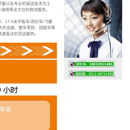
质量以及专业的装运技术为工
车调用等全方位的物流服务。
、17.5米平板车/高栏车/飞翼
大件运输、整车零担、回程车等
快速直达的货运服务。
工作时间：07:30 – – 23:30
值班座机：4008091856