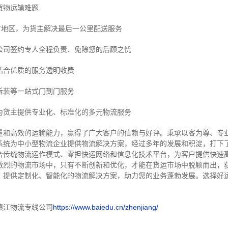
货物运输难题
市地区，为货主解决最后一公里配送服务
公司签约专人全程负责、免除您的后顾之忧
结合优质的服务透明收费
拆装等
一站式门到门服务
为货主提供专业化、标准化的多元物流服务
量和高效的运输能力，赢得了广大客户的信赖与好评。
秉承以客为尊、专
系统为中小型物流企业提供物流解决方案，经过多年的发展和积淀，打下
合传统物流运作模式、零担快运网络和信息化技术平台，为客户提供快速
激烈的物流市场中，只有不断创新和优化，才能在货运市场中脱颖而出，
，提供定制化、智能化的物流解决方案，助力您的业务蓬勃发展。选择好
镇江物流专线公司
https://www.baiedu.cn/zhenjiang/