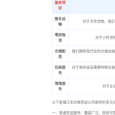
服务项
目
整车运
对于大宗货物，我们
输
零担物
对于小件货
流
仓储配
我们拥有现代化的仓储设施
送
包装服
对于易碎品及需要特殊包装
务
增值服
对于企
务
以下是镇江至白银货运公司提供的多元
一、普通货运服务：覆盖广泛，高效可