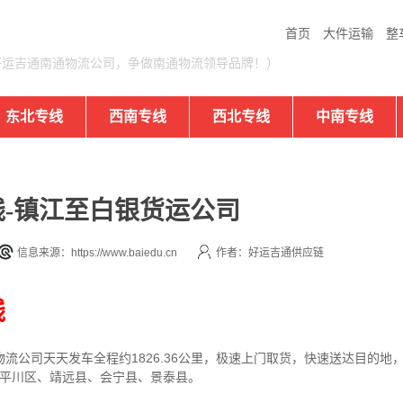
首页
大件运输
整
好运吉通南通物流公司，争做南通物流领导品牌！）
东北专线
西南专线
西北专线
中南专线
-镇江至白银货运公司
信息来源：https://www.baiedu.cn
作者：好运吉通供应链
线
物流公司
天天发车全程约1826.36公里，
极速上门取货，快速送达目的地
、平川区、靖远县、会宁县、景泰县。