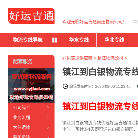
欢迎光临好运吉通南通物流公司！
（
物流专线导航
华东专线
华北专线
好运吉通供应链
>
镇江物流公司
>
配套服务
镇江到白银物流专线
编辑发布时间：2026-08-06 11:22:45
镇江到白银物流专
公司简介
业务流程
镇江到白银物流专线
优选好运吉通
镇江
大件运输
小时，预计3-4天即可送达白银白银区
整车运输