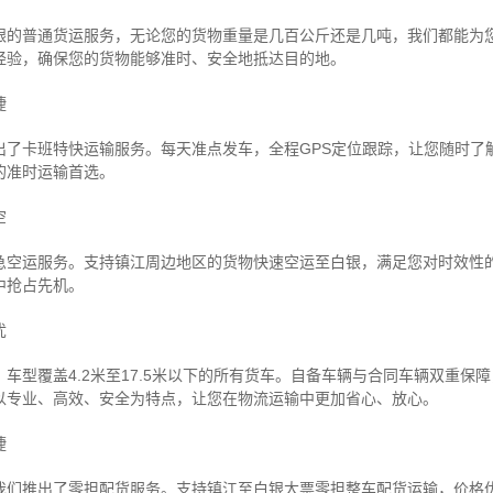
银的普通货运服务，无论您的货物重量是几百公斤还是几吨，我们都能为
经验，确保您的货物能够准时、安全地抵达目的地。
捷
出了卡班特快运输服务。每天准点发车，全程GPS定位跟踪，让您随时了
的准时运输首选。
空
急空运服务。支持镇江周边地区的货物快速空运至白银，满足您对时效性
中抢占先机。
忧
车型覆盖4.2米至17.5米以下的所有货车。自备车辆与合同车辆双重保
以专业、高效、安全为特点，让您在物流运输中更加省心、放心。
捷
我们推出了零担配货服务。支持镇江至白银大票零担整车配货运输，价格