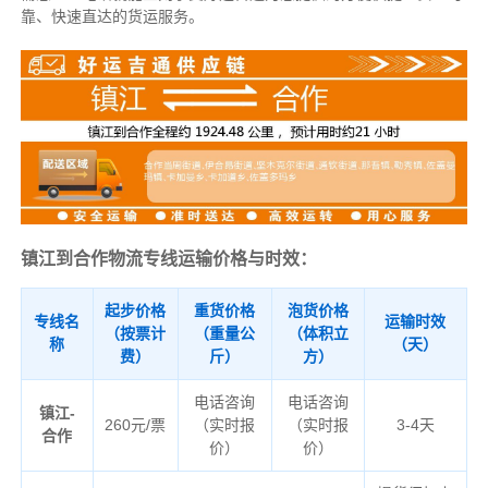
靠、快速直达的货运服务。
镇江到合作物流专线运输价格与时效：
起步价格
重货价格
泡货价格
专线名
运输时效
（按票计
（重量公
（体积立
称
（天）
费）
斤）
方）
电话咨询
电话咨询
镇江-
260元/票
（实时报
（实时报
3-4天
合作
价）
价）