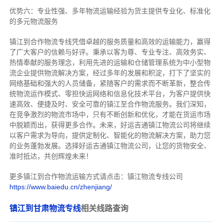
优势六：专业性强、多年物流运输经验为货主提供专业化、标准化
的多元物流服务
镇江到合作物流专线
凭借卓越的服务质量和高效的运输能力，赢得
了广大客户的信赖与好评。
秉承以客为尊、专业专注、高效务实、
热情奉献的服务理念，利用先进的运输和仓储管理系统为中小型物
流企业提供物流解决方案，经过多年的发展和积淀，打下了坚实的
网络基础和强大的人员储备，紧随客户的需求而不断革新，整合传
统物流运作模式、零担快运网络和信息化技术平台，为客户提供快
速高效、便捷及时、安全可靠的镇江至合作物流服务。
我们深知，
在竞争激烈的物流市场中，只有不断创新和优化，才能在货运市场
中脱颖而出，获得更多合作。
未来，好运吉通镇江物流公司将继续
以客户需求为导向，提供定制化、智能化的物流解决方案，助力您
的业务蓬勃发展。选择好运吉通镇江物流公司，让您的货物安全、
准时抵达，共创辉煌未来！
更多镇江到合作物流运输方式请点击：镇江物流专线公司
https://www.baiedu.cn/zhenjiang/
镇江到甘肃物流专线
相关线路查询