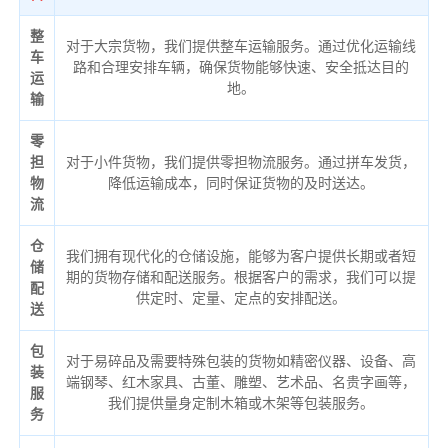
整
对于大宗货物，我们提供整车运输服务。通过优化运输线
车
路和合理安排车辆，确保货物能够快速、安全抵达目的
运
地。
输
零
担
对于小件货物，我们提供零担物流服务。通过拼车发货，
物
降低运输成本，同时保证货物的及时送达。
流
仓
我们拥有现代化的仓储设施，能够为客户提供长期或者短
储
期的货物存储和配送服务。根据客户的需求，我们可以提
配
供定时、定量、定点的安排配送。
送
包
对于易碎品及需要特殊包装的货物如精密仪器、设备、高
装
端钢琴、红木家具、古董、雕塑、艺术品、名贵字画等，
服
我们提供量身定制木箱或木架等包装服务。
务