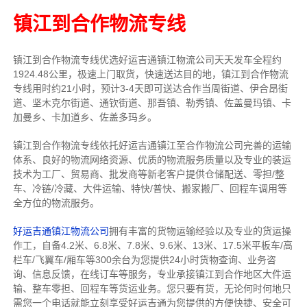
镇江到合作物流专线
镇江到合作物流专线
优选好运吉通
镇江
物流公司
天天发车全程约
1924.48公里，
极速上门取货，快速送达目的地，镇江到合作物流
专线用时约21小时，预计3-4天即可送达合作当周街道、伊合昂街
道、坚木克尔街道、通钦街道、那吾镇、勒秀镇、佐盖曼玛镇、卡
加曼乡、卡加道乡、佐盖多玛乡。
镇江到合作物流专线依托好运吉通镇江至合作物流公司完善的运输
体系、良好的物流网络资源、优质的物流服务质量以及专业的装运
技术为工厂、贸易商、批发商等新老客户提供仓储配送、零担/
整
车
、冷链/冷藏、大件运输、特快/普快、搬家搬厂、回程车调用等
全方位的物流服务。
好运吉通镇江物流公司
拥有丰富的货物运输经验以及专业的货运操
作工，自备4.2米、6.8米、7.8米、9.6米、13米、17.5米平板车/高
栏车/飞翼车/厢车等300余台
为您提供24小时货物查询、业务咨
询、信息反馈，在线订车等服务，
专业承接镇江到合作地区大件运
输、整车零担、回程车等货运业务。
您只要有货，无论何时
何地只
需您一个电话就能立刻享受好运吉通为您提供的方便快捷、安全可