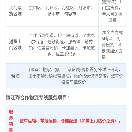
提货须加上
上门取
京口区、润州区、丹徒区、丹阳市、
门提货费，
货区域
扬中市、句容市
量大可免提
货费
20个立方或
合作当周街道、伊合昂街道、坚木克
5吨以上免
送货上
尔街道、通钦街道、那吾镇、勒秀
费送货，不
门区域
镇、佐盖曼玛镇、卡加曼乡、卡加道
足须加送货
乡、佐盖多玛乡
费
(设备、搬家、搬厂、杂货)等价格需另外详细咨询，
备注
由于市场行情经常波动，此价格表仅供参考，整车价
格按车型议价！
镇江到合作物流专线服务项目：
服
务
整车运输、零担运输、仓储配送（如需上门估价免费）。
项
目