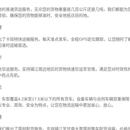
南的普通货运服务，无论您的货物重量是几百公斤还是几吨，我们都能为
经验，确保您的货物能够准时、安全地抵达目的地。
捷
出了卡班特快运输服务。每天准点发车，全程GPS定位跟踪，让您随时了
的准时运输首选。
空
急空运服务。支持镇江周边地区的货物快速空运至甘南，满足您对时效性
中抢占先机。
忧
车型覆盖4.2米至17.5米以下的所有货车。自备车辆与合同车辆双重保
以专业、高效、安全为特点，让您在物流运输中更加省心、放心。
捷
我们推出了零担配货服务。支持镇江至甘南大票零担整车配货运输，价格