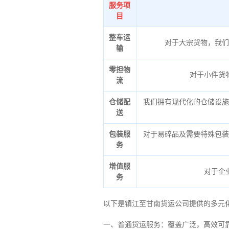
服务项
目
整车运
对于大宗货物，我们
输
零担物
对于小件货
流
仓储配
我们拥有现代化的仓储设施
送
包装服
对于易碎品及需要特殊包装
务
增值服
对于企
务
以下是镇江至甘南货运公司提供的多元
一、普通货运服务：覆盖广泛，高效可