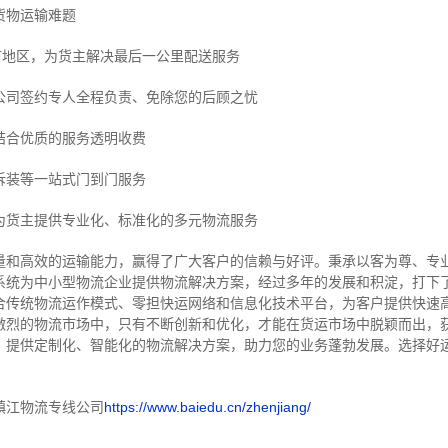
货物运输难题
市地区，为货主解决最后一公里配送服务
公司签约专人全程负责、免除您的后顾之忧
结合优质的服务透明收费
拆装等
一站式门到门服务
为货主提供专业化、标准化的多元物流服务
量和高效的运输能力，赢得了广大客户的信赖与好评。
秉承以客为尊、专
系统为中小型物流企业提供物流解决方案，经过多年的发展和积淀，打下
合传统物流运作模式、零担快运网络和信息化技术平台，为客户提供快速
激烈的物流市场中，只有不断创新和优化，才能在货运市场中脱颖而出，
，提供定制化、智能化的物流解决方案，助力您的业务蓬勃发展。选择好
镇江物流专线公司
https://www.baiedu.cn/zhenjiang/