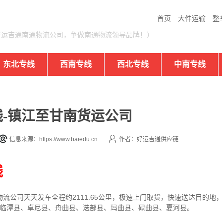
首页
大件运输
整
好运吉通南通物流公司，争做南通物流领导品牌！）
东北专线
西南专线
西北专线
中南专线
-镇江至甘南货运公司
信息来源：https://www.baiedu.cn
作者：好运吉通供应链
线
物流公司
天天发车全程约2111.65公里，
极速上门取货，快速送达目的地
、临潭县、卓尼县、舟曲县、迭部县、玛曲县、碌曲县、夏河县。