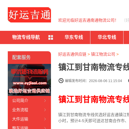
欢迎光临好运吉通南通物流公司！
（
物流专线导航
华东专线
华北专线
好运吉通供应链
>
镇江物流公司
>
配套服务
镇江到甘南物流专线
编辑发布时间：2026-08-06 11:15:04
镇江到甘南物流专
公司简介
业务流程
镇江到甘南物流专线
优选好运吉通
镇江
大件运输
小时，预计4-5天即可送达甘南合作市
整车运输