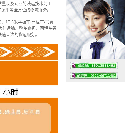
质量以及专业的装运技术为工
车调用等全方位的物流服务。
、17.5米平板车/高栏车/飞翼
大件运输、整车零担、回程车等
快速直达的货运服务。
工作时间：07:30 – – 23:30
值班座机：4008091856