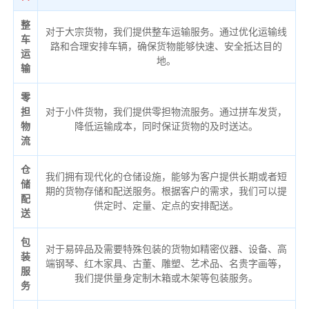
整
对于大宗货物，我们提供整车运输服务。通过优化运输线
车
路和合理安排车辆，确保货物能够快速、安全抵达目的
运
地。
输
零
担
对于小件货物，我们提供零担物流服务。通过拼车发货，
物
降低运输成本，同时保证货物的及时送达。
流
仓
我们拥有现代化的仓储设施，能够为客户提供长期或者短
储
期的货物存储和配送服务。根据客户的需求，我们可以提
配
供定时、定量、定点的安排配送。
送
包
对于易碎品及需要特殊包装的货物如精密仪器、设备、高
装
端钢琴、红木家具、古董、雕塑、艺术品、名贵字画等，
服
我们提供量身定制木箱或木架等包装服务。
务