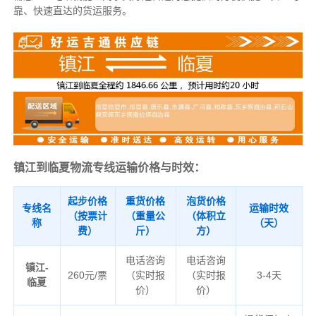
靠、快速直达的货运服务。
镇江到临夏物流专线运输价格与时效：
起步价格
重货价格
泡货价格
专线名
运输时效
（按票计
（重量公
（体积立
称
（天）
费）
斤）
方）
电话咨询
电话咨询
镇江-
260元/票
（实时报
（实时报
3-4天
临夏
价）
价）