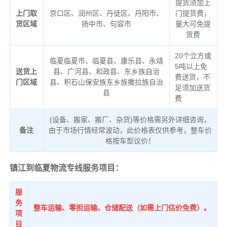
提货须加上
上门取
京口区、润州区、丹徒区、丹阳市、
门提货费，
货区域
扬中市、句容市
量大可免提
货费
20个立方或
临夏临夏市、临夏县、康乐县、永靖
5吨以上免
送货上
县、广河县、和政县、东乡族自治
费送货，不
门区域
县、积石山保安族东乡族撒拉族自治
足须加送货
县
费
(设备、搬家、搬厂、杂货)等价格需另外详细咨询，
备注
由于市场行情经常波动，此价格表仅供参考，整车价
格按车型议价！
镇江到临夏物流专线服务项目：
服
务
整车运输、零担运输、仓储配送（如需上门估价免费）。
项
目