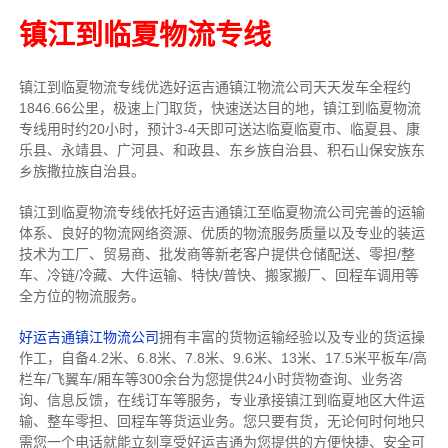
镇江到临夏物流专线
镇江到临夏物流专线
优选好运吉通
镇江
物流公司
天天发车全程约
1846.66公里，
极速上门取货，快速送达目的地，镇江到临夏物流
专线用时约20小时，预计3-4天即可送达临夏临夏市、临夏县、康
乐县、永靖县、广河县、和政县、东乡族自治县、积石山保安族东
乡族撒拉族自治县。
镇江到临夏物流专线依托好运吉通镇江至临夏物流公司完善的运输
体系、良好的物流网络资源、优质的物流服务质量以及专业的装运
技术为工厂、贸易商、批发商等新老客户提供仓储配送、零担/
整
车
、冷链/冷藏、大件运输、特快/普快、搬家搬厂、回程车调用等
全方位的物流服务。
好运吉通镇江物流公司
拥有丰富的货物运输经验以及专业的货运操
作工，自备4.2米、6.8米、7.8米、9.6米、13米、17.5米平板车/高
栏车/飞翼车/厢车等300余台
为您提供24小时货物查询、业务咨
询、信息反馈，在线订车等服务，
专业承接镇江到临夏地区大件运
输、整车零担、回程车等货运业务。
您只要有货，无论何时
何地只
需您一个电话就能立刻享受好运吉通为您提供的方便快捷、安全可