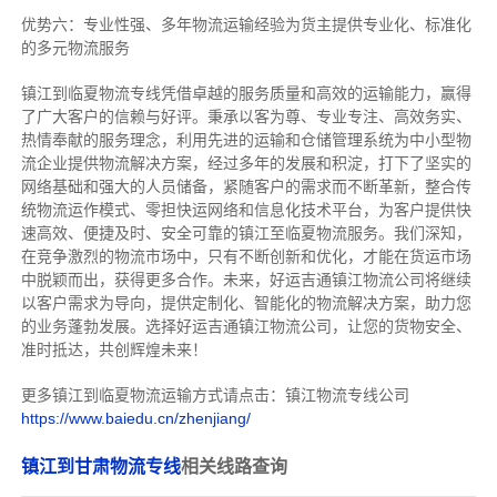
优势六：专业性强、多年物流运输经验为货主提供专业化、标准化
的多元物流服务
镇江到临夏物流专线
凭借卓越的服务质量和高效的运输能力，赢得
了广大客户的信赖与好评。
秉承以客为尊、专业专注、高效务实、
热情奉献的服务理念，利用先进的运输和仓储管理系统为中小型物
流企业提供物流解决方案，经过多年的发展和积淀，打下了坚实的
网络基础和强大的人员储备，紧随客户的需求而不断革新，整合传
统物流运作模式、零担快运网络和信息化技术平台，为客户提供快
速高效、便捷及时、安全可靠的镇江至临夏物流服务。
我们深知，
在竞争激烈的物流市场中，只有不断创新和优化，才能在货运市场
中脱颖而出，获得更多合作。
未来，好运吉通镇江物流公司将继续
以客户需求为导向，提供定制化、智能化的物流解决方案，助力您
的业务蓬勃发展。选择好运吉通镇江物流公司，让您的货物安全、
准时抵达，共创辉煌未来！
更多镇江到临夏物流运输方式请点击：镇江物流专线公司
https://www.baiedu.cn/zhenjiang/
镇江到甘肃物流专线
相关线路查询