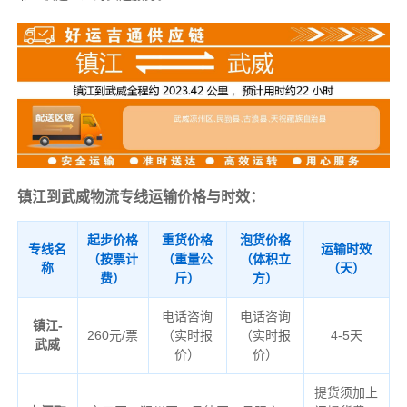
镇江到武威物流专线运输价格与时效：
起步价格
重货价格
泡货价格
专线名
运输时效
（按票计
（重量公
（体积立
称
（天）
费）
斤）
方）
电话咨询
电话咨询
镇江-
260元/票
（实时报
（实时报
4-5天
武威
价）
价）
提货须加上