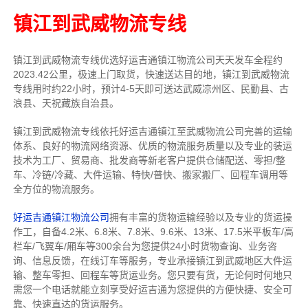
镇江到武威物流专线
镇江到武威物流专线
优选好运吉通
镇江
物流公司
天天发车全程约
2023.42公里，
极速上门取货，快速送达目的地，镇江到武威物流
专线用时约22小时，预计4-5天即可送达武威凉州区、民勤县、古
浪县、天祝藏族自治县。
镇江到武威物流专线依托好运吉通镇江至武威物流公司完善的运输
体系、良好的物流网络资源、优质的物流服务质量以及专业的装运
技术为工厂、贸易商、批发商等新老客户提供仓储配送、零担/
整
车
、冷链/冷藏、大件运输、特快/普快、搬家搬厂、回程车调用等
全方位的物流服务。
好运吉通镇江物流公司
拥有丰富的货物运输经验以及专业的货运操
作工，自备4.2米、6.8米、7.8米、9.6米、13米、17.5米平板车/高
栏车/飞翼车/厢车等300余台
为您提供24小时货物查询、业务咨
询、信息反馈，在线订车等服务，
专业承接镇江到武威地区大件运
输、整车零担、回程车等货运业务。
您只要有货，无论何时
何地只
需您一个电话就能立刻享受好运吉通为您提供的方便快捷、安全可
靠、快速直达的货运服务。