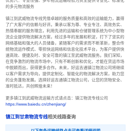
优势六：专业性强、多年物流运输经验为货主提供专业化、标准化
的多元物流服务
镇江到武威物流专线
凭借卓越的服务质量和高效的运输能力，赢得
了广大客户的信赖与好评。
秉承以客为尊、专业专注、高效务实、
热情奉献的服务理念，利用先进的运输和仓储管理系统为中小型物
流企业提供物流解决方案，经过多年的发展和积淀，打下了坚实的
网络基础和强大的人员储备，紧随客户的需求而不断革新，整合传
统物流运作模式、零担快运网络和信息化技术平台，为客户提供快
速高效、便捷及时、安全可靠的镇江至武威物流服务。
我们深知，
在竞争激烈的物流市场中，只有不断创新和优化，才能在货运市场
中脱颖而出，获得更多合作。
未来，好运吉通镇江物流公司将继续
以客户需求为导向，提供定制化、智能化的物流解决方案，助力您
的业务蓬勃发展。选择好运吉通镇江物流公司，让您的货物安全、
准时抵达，共创辉煌未来！
更多镇江到武威物流运输方式请点击：镇江物流专线公司
https://www.baiedu.cn/zhenjiang/
镇江到甘肃物流专线
相关线路查询
以下每条运输线路点击可查看详细说明