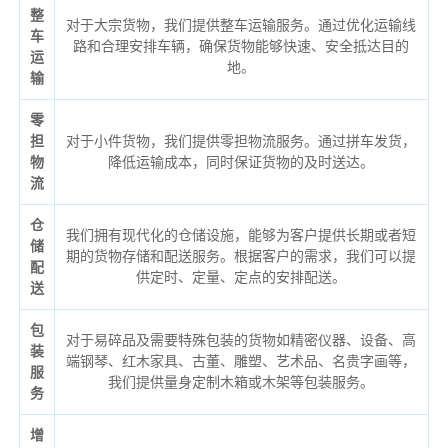
整
对于大宗货物，我们提供整车运输服务。通过优化运输线
车
路和合理安排车辆，确保货物能够快速、安全抵达目的
运
地。
输
零
担
对于小件货物，我们提供零担物流服务。通过拼车发货，
物
降低运输成本，同时保证货物的及时送达。
流
仓
我们拥有现代化的仓储设施，能够为客户提供长期或者短
储
期的货物存储和配送服务。根据客户的需求，我们可以提
配
供定时、定量、定点的安排配送。
送
包
对于易碎品及需要特殊包装的货物如精密仪器、设备、高
装
端钢琴、红木家具、古董、雕塑、艺术品、名贵字画等，
服
我们提供量身定制木箱或木架等包装服务。
务
增