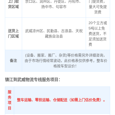
上门取
京口区、润州区、丹徒区、丹阳市、
门提货费，
货区域
扬中市、句容市
量大可免提
货费
20个立方或
5吨以上免
送货上
武威凉州区、民勤县、古浪县、天祝
费送货，不
门区域
藏族自治县
足须加送货
费
(设备、搬家、搬厂、杂货)等价格需另外详细咨询，
备注
由于市场行情经常波动，此价格表仅供参考，整车价
格按车型议价！
镇江到武威物流专线服务项目：
服
务
整车运输、零担运输、仓储配送（如需上门估价免费）。
项
目