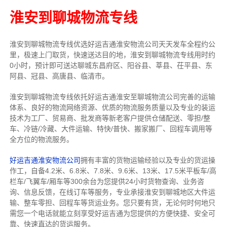
淮安到聊城物流专线
淮安到聊城物流专线
优选好运吉通
淮安
物流公司
天天发车全程约公
里，
极速上门取货，快速送达目的地，淮安到聊城物流
专线用时约
0小时，预计即可送达聊城东昌府区、阳谷县、莘县、茌平县、东
阿县、冠县、高唐县、临清市。
淮安到聊城物流专线依托好运吉通淮安至聊城物流公司完善的运输
体系、良好的物流网络资源、优质的物流服务质量以及专业的装运
技术为工厂、贸易商、批发商等新老客户提供仓储配送、零担/
整
车
、冷链/冷藏、大件运输、特快/普快、搬家搬厂、回程车调用等
全方位的物流服务。
好运吉通淮安物流公司
拥有丰富的货物运输经验以及专业的货运操
作工，自备4.2米、6.8米、7.8米、9.6米、13米、17.5米平板车/高
栏车/飞翼车/厢车等300余台
为您提供24小时货物查询、业务咨
询、信息反馈，在线订车等服务，
专业承接淮安到聊城地区大件运
输、整车零担、回程车等货运业务。
您只要有货，无论何时
何地只
需您一个电话就能立刻享受好运吉通为您提供的方便快捷、安全可
靠、快速直达的货运服务。