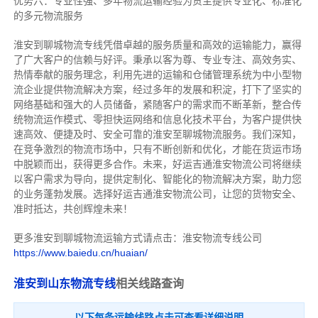
优势六：专业性强、多年物流运输经验为货主提供专业化、标准化
的多元物流服务
淮安到聊城物流专线
凭借卓越的服务质量和高效的运输能力，赢得
了广大客户的信赖与好评。
秉承以客为尊、专业专注、高效务实、
热情奉献的服务理念，利用先进的运输和仓储管理系统为中小型物
流企业提供物流解决方案，经过多年的发展和积淀，打下了坚实的
网络基础和强大的人员储备，紧随客户的需求而不断革新，整合传
统物流运作模式、零担快运网络和信息化技术平台，为客户提供快
速高效、便捷及时、安全可靠的淮安至聊城物流服务。
我们深知，
在竞争激烈的物流市场中，只有不断创新和优化，才能在货运市场
中脱颖而出，获得更多合作。
未来，好运吉通淮安物流公司将继续
以客户需求为导向，提供定制化、智能化的物流解决方案，助力您
的业务蓬勃发展。选择好运吉通淮安物流公司，让您的货物安全、
准时抵达，共创辉煌未来！
更多淮安到聊城物流运输方式请点击：淮安物流专线公司
https://www.baiedu.cn/huaian/
淮安到山东物流专线
相关线路查询
以下每条运输线路点击可查看详细说明