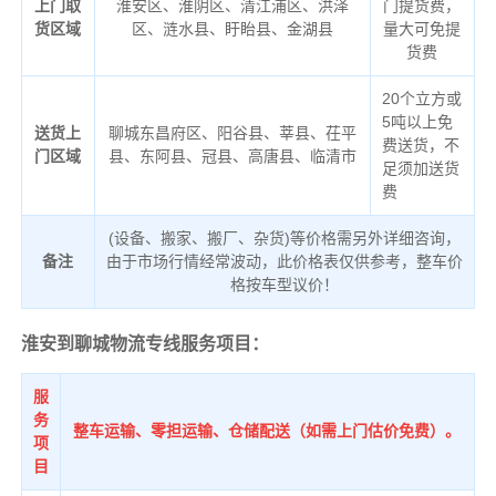
上门取
淮安区、淮阴区、清江浦区、洪泽
门提货费，
货区域
区、涟水县、盱眙县、金湖县
量大可免提
货费
20个立方或
5吨以上免
送货上
聊城东昌府区、阳谷县、莘县、茌平
费送货，不
门区域
县、东阿县、冠县、高唐县、临清市
足须加送货
费
(设备、搬家、搬厂、杂货)等价格需另外详细咨询，
备注
由于市场行情经常波动，此价格表仅供参考，整车价
格按车型议价！
淮安到聊城物流专线服务项目：
服
务
整车运输、零担运输、仓储配送（如需上门估价免费）。
项
目