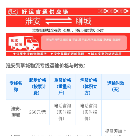
淮安到聊城物流专线运输价格与时效：
起步价格
重货价格
泡货价格
专线名
运输时效
（按票计
（重量公
（体积立
称
（天）
费）
斤）
方）
电话咨询
电话咨询
淮安-
260元/票
（实时报
（实时报
聊城
价）
价）
提货须加上