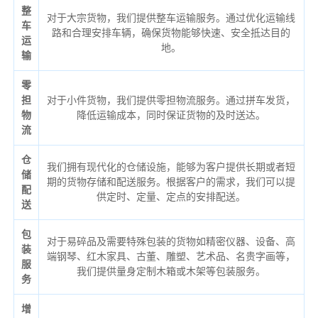
整
对于大宗货物，我们提供整车运输服务。通过优化运输线
车
路和合理安排车辆，确保货物能够快速、安全抵达目的
运
地。
输
零
担
对于小件货物，我们提供零担物流服务。通过拼车发货，
物
降低运输成本，同时保证货物的及时送达。
流
仓
我们拥有现代化的仓储设施，能够为客户提供长期或者短
储
期的货物存储和配送服务。根据客户的需求，我们可以提
配
供定时、定量、定点的安排配送。
送
包
对于易碎品及需要特殊包装的货物如精密仪器、设备、高
装
端钢琴、红木家具、古董、雕塑、艺术品、名贵字画等，
服
我们提供量身定制木箱或木架等包装服务。
务
增