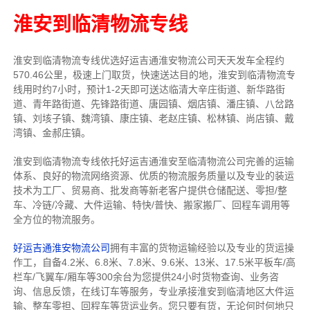
淮安到临清物流专线
淮安到临清物流专线
优选好运吉通
淮安
物流公司
天天发车全程约
570.46公里，
极速上门取货，快速送达目的地，淮安到临清物流
专
线用时约7小时，预计1-2天即可送达临清大辛庄街道、新华路街
道、青年路街道、先锋路街道、唐园镇、烟店镇、潘庄镇、八岔路
镇、刘垓子镇、魏湾镇、康庄镇、老赵庄镇、松林镇、尚店镇、戴
湾镇、金郝庄镇。
淮安到临清物流专线依托好运吉通淮安至临清物流公司完善的运输
体系、良好的物流网络资源、优质的物流服务质量以及专业的装运
技术为工厂、贸易商、批发商等新老客户提供仓储配送、零担/
整
车
、冷链/冷藏、大件运输、特快/普快、搬家搬厂、回程车调用等
全方位的物流服务。
好运吉通淮安物流公司
拥有丰富的货物运输经验以及专业的货运操
作工，自备4.2米、6.8米、7.8米、9.6米、13米、17.5米平板车/高
栏车/飞翼车/厢车等300余台
为您提供24小时货物查询、业务咨
询、信息反馈，在线订车等服务，
专业承接淮安到临清地区大件运
输、整车零担、回程车等货运业务。
您只要有货，无论何时
何地只