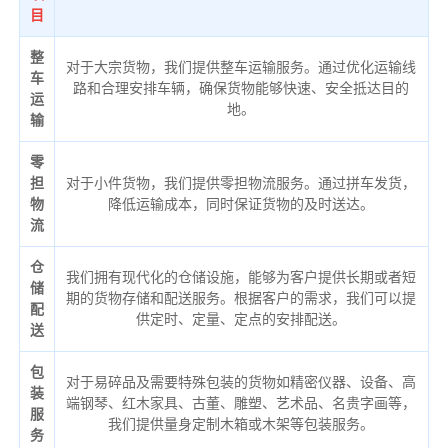
目
整
对于大宗货物，我们提供整车运输服务。通过优化运输线
车
路和合理安排车辆，确保货物能够快速、安全抵达目的
运
地。
输
零
担
对于小件货物，我们提供零担物流服务。通过拼车发货，
物
降低运输成本，同时保证货物的及时送达。
流
仓
我们拥有现代化的仓储设施，能够为客户提供长期或者短
储
期的货物存储和配送服务。根据客户的需求，我们可以提
配
供定时、定量、定点的安排配送。
送
包
对于易碎品及需要特殊包装的货物如精密仪器、设备、高
装
端钢琴、红木家具、古董、雕塑、艺术品、名贵字画等，
服
我们提供量身定制木箱或木架等包装服务。
务