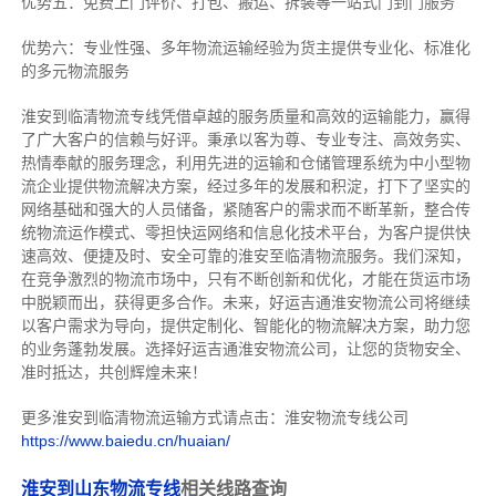
优势五：免费上门评价、打包、搬运、拆装等
一站式门到门服务
优势六：专业性强、多年物流运输经验为货主提供专业化、标准化
的多元物流服务
淮安到临清物流专线
凭借卓越的服务质量和高效的运输能力，赢得
了广大客户的信赖与好评。
秉承以客为尊、专业专注、高效务实、
热情奉献的服务理念，利用先进的运输和仓储管理系统为中小型物
流企业提供物流解决方案，经过多年的发展和积淀，打下了坚实的
网络基础和强大的人员储备，紧随客户的需求而不断革新，整合传
统物流运作模式、零担快运网络和信息化技术平台，为客户提供快
速高效、便捷及时、安全可靠的淮安至临清物流服务。
我们深知，
在竞争激烈的物流市场中，只有不断创新和优化，才能在货运市场
中脱颖而出，获得更多合作。
未来，好运吉通淮安物流公司将继续
以客户需求为导向，提供定制化、智能化的物流解决方案，助力您
的业务蓬勃发展。选择好运吉通淮安物流公司，让您的货物安全、
准时抵达，共创辉煌未来！
更多淮安到临清物流运输方式请点击：淮安物流专线公司
https://www.baiedu.cn/huaian/
淮安到山东物流专线
相关线路查询