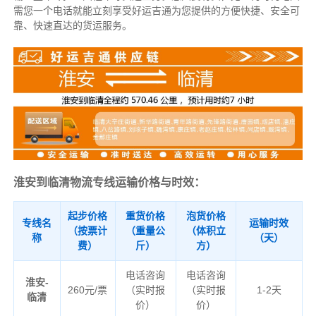
需您一个电话就能立刻享受好运吉通为您提供的方便快捷、安全可
靠、快速直达的货运服务。
淮安到临清物流专线运输价格与时效：
起步价格
重货价格
泡货价格
专线名
运输时效
（按票计
（重量公
（体积立
称
（天）
费）
斤）
方）
电话咨询
电话咨询
淮安-
260元/票
（实时报
（实时报
1-2天
临清
价）
价）