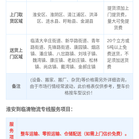
提货须加上
上门取
淮安区、淮阴区、清江浦区、洪泽
门提货费，
货区域
区、涟水县、盱眙县、金湖县
量大可免提
货费
临清大辛庄街道、新华路街道、青年
20个立方或
路街道、先锋路街道、唐园镇、烟店
5吨以上免
送货上
镇、潘庄镇、八岔路镇、刘垓子镇、
费送货，不
门区域
魏湾镇、康庄镇、老赵庄镇、松林
足须加送货
镇、尚店镇、戴湾镇、金郝庄镇
费
(设备、搬家、搬厂、杂货)等价格需另外详细咨询，
备注
由于市场行情经常波动，此价格表仅供参考，整车价
格按车型议价！
淮安到临清物流专线服务项目：
服
务
整车运输、零担运输、仓储配送（如需上门估价免费）。
项