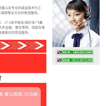
质量以及专业的装运技术为工
车调用等全方位的物流服务。
、17.5米平板车/高栏车/飞翼
大件运输、整车零担、回程车等
快速直达的货运服务。
工作时间：07:30 – – 23:30
值班座机：4008091856