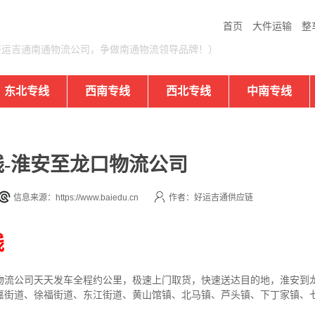
首页
大件运输
整
好运吉通南通物流公司，争做南通物流领导品牌！）
东北专线
西南专线
西北专线
中南专线
-淮安至龙口物流公司
信息来源：https://www.baiedu.cn
作者：好运吉通供应链
线
物流公司
天天发车全程约公里，
极速上门取货，快速送达目的地，淮安到
嘉街道、徐福街道、东江街道、黄山馆镇、北马镇、芦头镇、下丁家镇、