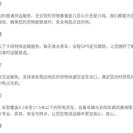
靠
口的普通货运服务，无论您的货物重量是几百公斤还是几吨，我们都能为
经验，确保您的货物能够准时、安全地抵达目的地。
捷
出了卡班特快运输服务。每天准点发车，全程GPS定位跟踪，让您随时了
的准时运输首选。
空
急空运服务。支持淮安周边地区的货物快速空运至龙口，满足您对时效性
中抢占先机。
忧
车型覆盖4.2米至17.5米以下的所有货车。自备车辆与合同车辆双重保
以专业、高效、安全为特点，让您在物流运输中更加省心、放心。
捷