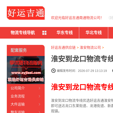
欢迎光临好运吉通南通物流公司！
（
物流专线导航
华东专线
华北专线
好运吉通供应链
>
淮安物流公司
>
配套服务
淮安到龙口物流专线
编辑发布时间：2026-07-29 13:13:19
淮安到龙口物流专
公司简介
业务流程
淮安到龙口物流专线
优选好运吉通
淮安
大件运输
即可送达龙口东莱街道、龙港街道、新
观镇。
整车运输