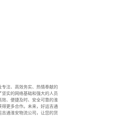
业专注、高效务实、热情奉献的
了坚实的网络基础和强大的人员
高效、便捷及时、安全可靠的淮
获得更多合作。
未来，好运吉通
运吉通淮安物流公司，让您的货