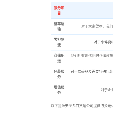
服务项
目
整车运
对于大宗货物，我们
输
零担物
对于小件货
流
仓储配
我们拥有现代化的仓储设施
送
包装服
对于易碎品及需要特殊包装
务
增值服
对于企
务
以下是淮安至龙口货运公司提供的多元