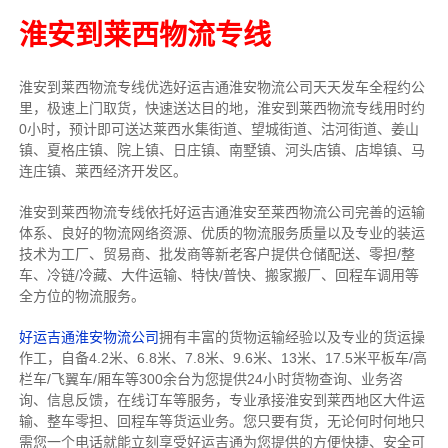
淮安到莱西物流专线
淮安到莱西物流专线
优选好运吉通
淮安
物流公司
天天发车全程约公
里，
极速上门取货，快速送达目的地，淮安到莱西物流
专线用时约
0小时，预计即可送达莱西水集街道、望城街道、沽河街道、姜山
镇、夏格庄镇、院上镇、日庄镇、南墅镇、河头店镇、店埠镇、马
连庄镇、莱西经济开发区。
淮安到莱西物流专线依托好运吉通淮安至莱西物流公司完善的运输
体系、良好的物流网络资源、优质的物流服务质量以及专业的装运
技术为工厂、贸易商、批发商等新老客户提供仓储配送、零担/
整
车
、冷链/冷藏、大件运输、特快/普快、搬家搬厂、回程车调用等
全方位的物流服务。
好运吉通淮安物流公司
拥有丰富的货物运输经验以及专业的货运操
作工，自备4.2米、6.8米、7.8米、9.6米、13米、17.5米平板车/高
栏车/飞翼车/厢车等300余台
为您提供24小时货物查询、业务咨
询、信息反馈，在线订车等服务，
专业承接淮安到莱西地区大件运
输、整车零担、回程车等货运业务。
您只要有货，无论何时
何地只
需您一个电话就能立刻享受好运吉通为您提供的方便快捷、安全可