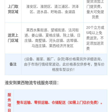
提货须加上
上门取
淮安区、淮阴区、清江浦区、洪泽
门提货费，
货区域
区、涟水县、盱眙县、金湖县
量大可免提
货费
20个立方或
莱西水集街道、望城街道、沽河街
5吨以上免
送货上
道、姜山镇、夏格庄镇、院上镇、日
费送货，不
门区域
庄镇、南墅镇、河头店镇、店埠镇、
足须加送货
马连庄镇、莱西经济开发区
费
(设备、搬家、搬厂、杂货)等价格需另外详细咨询，
备注
由于市场行情经常波动，此价格表仅供参考，整车价
格按车型议价！
淮安到莱西物流专线服务项目：
服
务
整车运输、零担运输、仓储配送（如需上门估价免费）。
项
目