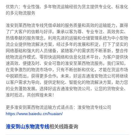
优势六：专业性强、多年物流运输经验为货主提供专业化、标准化
的多元物流服务
淮安到莱西物流专线
凭借卓越的服务质量和高效的运输能力，赢得
了广大客户的信赖与好评。
秉承以客为尊、专业专注、高效务实、
热情奉献的服务理念，利用先进的运输和仓储管理系统为中小型物
流企业提供物流解决方案，经过多年的发展和积淀，打下了坚实的
网络基础和强大的人员储备，紧随客户的需求而不断革新，整合传
统物流运作模式、零担快运网络和信息化技术平台，为客户提供快
速高效、便捷及时、安全可靠的淮安至莱西物流服务。
我们深知，
在竞争激烈的物流市场中，只有不断创新和优化，才能在货运市场
中脱颖而出，获得更多合作。
未来，好运吉通淮安物流公司将继续
以客户需求为导向，提供定制化、智能化的物流解决方案，助力您
的业务蓬勃发展。选择好运吉通淮安物流公司，让您的货物安全、
准时抵达，共创辉煌未来！
更多淮安到莱西物流运输方式请点击：淮安物流专线公司
https://www.baiedu.cn/huaian/
淮安到山东物流专线
相关线路查询