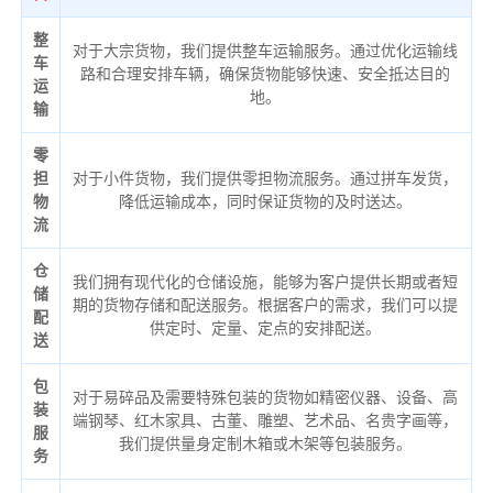
整
对于大宗货物，我们提供整车运输服务。通过优化运输线
车
路和合理安排车辆，确保货物能够快速、安全抵达目的
运
地。
输
零
担
对于小件货物，我们提供零担物流服务。通过拼车发货，
物
降低运输成本，同时保证货物的及时送达。
流
仓
我们拥有现代化的仓储设施，能够为客户提供长期或者短
储
期的货物存储和配送服务。根据客户的需求，我们可以提
配
供定时、定量、定点的安排配送。
送
包
对于易碎品及需要特殊包装的货物如精密仪器、设备、高
装
端钢琴、红木家具、古董、雕塑、艺术品、名贵字画等，
服
我们提供量身定制木箱或木架等包装服务。
务