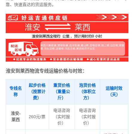
靠、快速直达的货运服务。
淮安到莱西物流专线运输价格与时效：
起步价格
重货价格
泡货价格
专线名
运输时效
（按票计
（重量公
（体积立
称
（天）
费）
斤）
方）
电话咨询
电话咨询
淮安-
260元/票
（实时报
（实时报
莱西
价）
价）