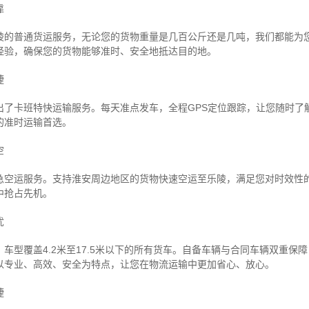
靠
陵的普通货运服务，无论您的货物重量是几百公斤还是几吨，我们都能为
经验，确保您的货物能够准时、安全地抵达目的地。
捷
出了卡班特快运输服务。每天准点发车，全程GPS定位跟踪，让您随时了
的准时运输首选。
空
急空运服务。支持淮安周边地区的货物快速空运至乐陵，满足您对时效性
中抢占先机。
忧
车型覆盖4.2米至17.5米以下的所有货车。自备车辆与合同车辆双重保
以专业、高效、安全为特点，让您在物流运输中更加省心、放心。
捷