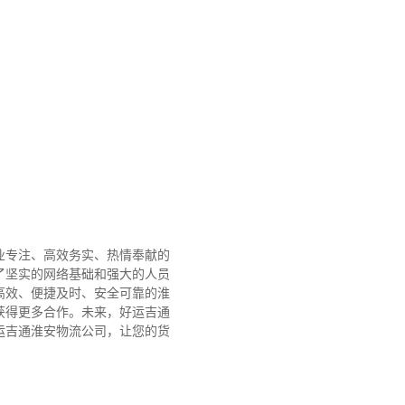
业专注、高效务实、热情奉献的
了坚实的网络基础和强大的人员
高效、便捷及时、安全可靠的淮
获得更多合作。
未来，好运吉通
运吉通淮安物流公司，让您的货