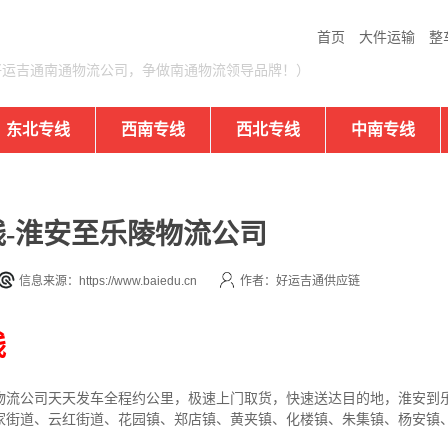
首页
大件运输
整
好运吉通南通物流公司，争做南通物流领导品牌！）
东北专线
西南专线
西北专线
中南专线
-淮安至乐陵物流公司
信息来源：https://www.baiedu.cn
作者：好运吉通供应链
线
物流公司
天天发车全程约公里，
极速上门取货，快速送达目的地，淮安到
家街道、云红街道、花园镇、郑店镇、黄夹镇、化楼镇、朱集镇、杨安镇