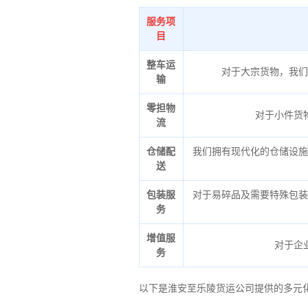
服务项
目
整车运
对于大宗货物，我们
输
零担物
对于小件货
流
仓储配
我们拥有现代化的仓储设施
送
包装服
对于易碎品及需要特殊包装
务
增值服
对于企
务
以下是淮安至乐陵货运公司提供的多元