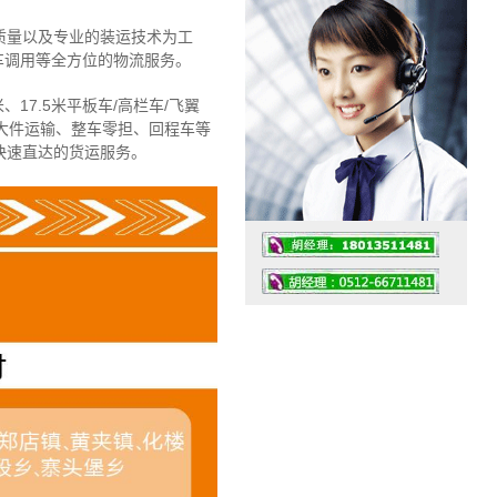
质量以及专业的装运技术为工
车调用等全方位的物流服务。
、17.5米平板车/高栏车/飞翼
大件运输、整车零担、回程车等
快速直达的货运服务。
工作时间：07:30 – – 23:30
值班座机：4008091856