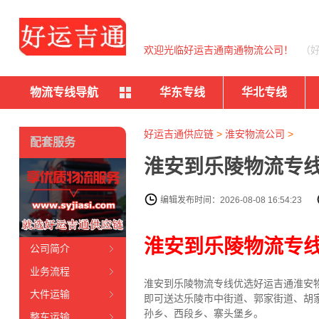
欢迎光临好运吉通南通物流公司！
（
物流专线导航
华东专线
华北专线
好运吉通供应链
>
淮安物流公司
>
配套服务
淮安到乐陵物流专线
编辑发布时间：2026-08-08 16:54:23
淮安到乐陵物流专
公司简介
业务流程
淮安到乐陵物流专线
优选好运吉通
淮安
大件运输
即可送达乐陵市中街道、郭家街道、胡
孙乡、西段乡、寨头堡乡。
整车运输