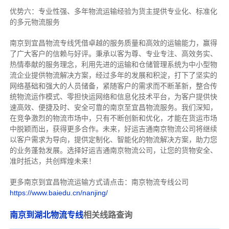
优势六：专业性强、多年物流运输经验为货主提供专业化、标准化
的多元物流服务
南京到宜昌物流专线
凭借卓越的服务质量和高效的运输能力，赢得
了广大客户的信赖与好评。
秉承以客为尊、专业专注、高效务实、
热情奉献的服务理念，利用先进的运输和仓储管理系统为中小型物
流企业提供物流解决方案，经过多年的发展和积淀，打下了坚实的
网络基础和强大的人员储备，紧随客户的需求而不断革新，整合传
统物流运作模式、零担快运网络和信息化技术平台，为客户提供快
速高效、便捷及时、安全可靠的南京至宜昌物流服务。
我们深知，
在竞争激烈的物流市场中，只有不断创新和优化，才能在货运市场
中脱颖而出，获得更多合作。
未来，好运吉通南京物流公司将继续
以客户需求为导向，提供定制化、智能化的物流解决方案，助力您
的业务蓬勃发展。选择好运吉通南京物流公司，让您的货物安全、
准时抵达，共创辉煌未来！
更多南京到宜昌物流运输方式请点击：南京物流专线公司
https://www.baiedu.cn/nanjing/
南京到湖北物流专线
相关线路查询