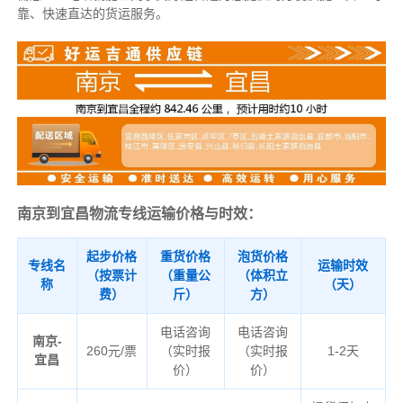
靠、快速直达的货运服务。
南京到宜昌物流专线运输价格与时效：
起步价格
重货价格
泡货价格
专线名
运输时效
（按票计
（重量公
（体积立
称
（天）
费）
斤）
方）
电话咨询
电话咨询
南京-
260元/票
（实时报
（实时报
1-2天
宜昌
价）
价）