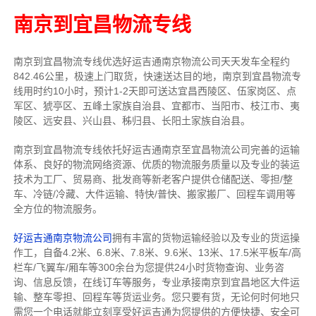
南京到宜昌物流专线
南京到宜昌物流专线
优选好运吉通
南京
物流公司
天天发车全程约
842.46公里，
极速上门取货，快速送达目的地，南京到宜昌物流
专
线用时约10小时，预计1-2天即可送达宜昌西陵区、伍家岗区、点
军区、猇亭区、五峰土家族自治县、宜都市、当阳市、枝江市、夷
陵区、远安县、兴山县、秭归县、长阳土家族自治县。
南京到宜昌物流专线依托好运吉通南京至宜昌物流公司完善的运输
体系、良好的物流网络资源、优质的物流服务质量以及专业的装运
技术为工厂、贸易商、批发商等新老客户提供仓储配送、零担/
整
车
、冷链/冷藏、大件运输、特快/普快、搬家搬厂、回程车调用等
全方位的物流服务。
好运吉通南京物流公司
拥有丰富的货物运输经验以及专业的货运操
作工，自备4.2米、6.8米、7.8米、9.6米、13米、17.5米平板车/高
栏车/飞翼车/厢车等300余台
为您提供24小时货物查询、业务咨
询、信息反馈，在线订车等服务，
专业承接南京到宜昌地区大件运
输、整车零担、回程车等货运业务。
您只要有货，无论何时
何地只
需您一个电话就能立刻享受好运吉通为您提供的方便快捷、安全可