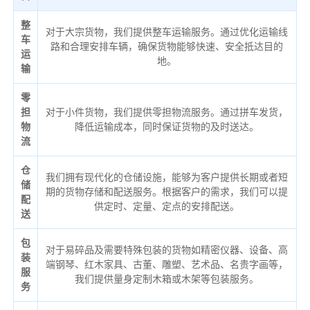
整
对于大宗货物，我们提供整车运输服务。通过优化运输线
车
路和合理安排车辆，确保货物能够快速、安全抵达目的
运
地。
输
零
担
对于小件货物，我们提供零担物流服务。通过拼车发货，
物
降低运输成本，同时保证货物的及时送达。
流
仓
我们拥有现代化的仓储设施，能够为客户提供长期或者短
储
期的货物存储和配送服务。根据客户的需求，我们可以提
配
供定时、定量、定点的安排配送。
送
包
对于易碎品及需要特殊包装的货物如精密仪器、设备、高
装
端钢琴、红木家具、古董、雕塑、艺术品、名贵字画等，
服
我们提供量身定制木箱或木架等包装服务。
务