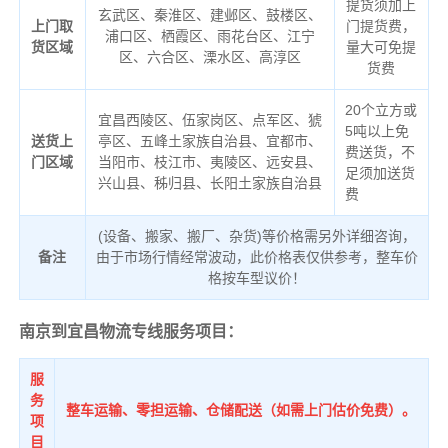
提货须加上
玄武区、秦淮区、建邺区、鼓楼区、
上门取
门提货费，
浦口区、栖霞区、雨花台区、江宁
货区域
量大可免提
区、六合区、溧水区、高淳区
货费
20个立方或
宜昌西陵区、伍家岗区、点军区、猇
5吨以上免
送货上
亭区、五峰土家族自治县、宜都市、
费送货，不
门区域
当阳市、枝江市、夷陵区、远安县、
足须加送货
兴山县、秭归县、长阳土家族自治县
费
(设备、搬家、搬厂、杂货)等价格需另外详细咨询，
备注
由于市场行情经常波动，此价格表仅供参考，整车价
格按车型议价！
南京到宜昌物流专线服务项目：
服
务
整车运输、零担运输、仓储配送（如需上门估价免费）。
项
目