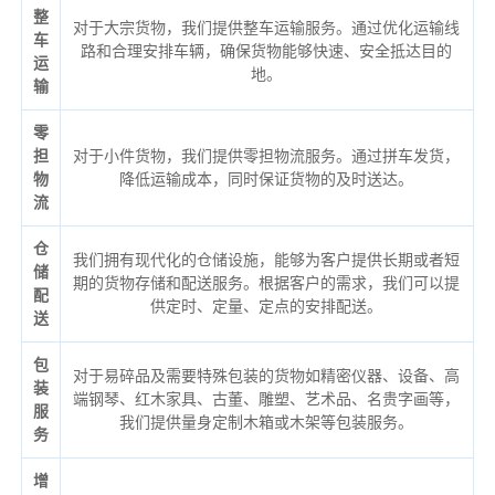
整
对于大宗货物，我们提供整车运输服务。通过优化运输线
车
路和合理安排车辆，确保货物能够快速、安全抵达目的
运
地。
输
零
担
对于小件货物，我们提供零担物流服务。通过拼车发货，
物
降低运输成本，同时保证货物的及时送达。
流
仓
我们拥有现代化的仓储设施，能够为客户提供长期或者短
储
期的货物存储和配送服务。根据客户的需求，我们可以提
配
供定时、定量、定点的安排配送。
送
包
对于易碎品及需要特殊包装的货物如精密仪器、设备、高
装
端钢琴、红木家具、古董、雕塑、艺术品、名贵字画等，
服
我们提供量身定制木箱或木架等包装服务。
务
增