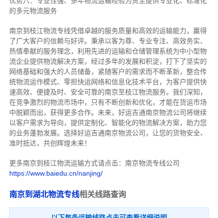
优势六：专业性强、多年物流运输经验为货主提供专业化、标准化
的多元物流服务
南京到枝江物流专线
凭借卓越的服务质量和高效的运输能力，赢得
了广大客户的信赖与好评。
秉承以客为尊、专业专注、高效务实、
热情奉献的服务理念，利用先进的运输和仓储管理系统为中小型物
流企业提供物流解决方案，经过多年的发展和积淀，打下了坚实的
网络基础和强大的人员储备，紧随客户的需求而不断革新，整合传
统物流运作模式、零担快运网络和信息化技术平台，为客户提供快
速高效、便捷及时、安全可靠的南京至枝江物流服务。
我们深知，
在竞争激烈的物流市场中，只有不断创新和优化，才能在货运市场
中脱颖而出，获得更多合作。
未来，好运吉通南京物流公司将继续
以客户需求为导向，提供定制化、智能化的物流解决方案，助力您
的业务蓬勃发展。选择好运吉通南京物流公司，让您的货物安全、
准时抵达，共创辉煌未来！
更多南京到枝江物流运输方式请点击：南京物流专线公司
https://www.baiedu.cn/nanjing/
南京到湖北物流专线
相关线路查询
以下每条运输线路点击可查看详细说明