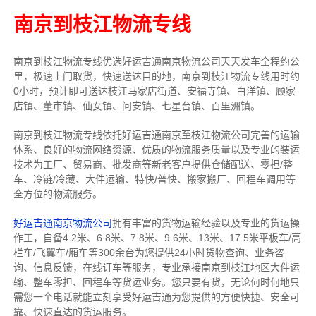
南京到枝江物流专线
南京到枝江物流专线
优选好运吉通
南京
物流公司
天天发车全程约公
里，
极速上门取货，快速送达目的地，南京到枝江物流
专线用时约
0小时，预计即可送达枝江马家店街道、安福寺镇、白洋镇、顾家
店镇、董市镇、仙女镇、问安镇、七星台镇、百里洲镇。
南京到枝江物流专线依托好运吉通南京至枝江物流公司完善的运输
体系、良好的物流网络资源、优质的物流服务质量以及专业的装运
技术为工厂、贸易商、批发商等新老客户提供仓储配送、零担/
整
车
、冷链/冷藏、大件运输、特快/普快、搬家搬厂、回程车调用等
全方位的物流服务。
好运吉通南京物流公司
拥有丰富的货物运输经验以及专业的货运操
作工，自备4.2米、6.8米、7.8米、9.6米、13米、17.5米平板车/高
栏车/飞翼车/厢车等300余台
为您提供24小时货物查询、业务咨
询、信息反馈，在线订车等服务，
专业承接南京到枝江地区大件运
输、整车零担、回程车等货运业务。
您只要有货，无论何时
何地只
需您一个电话就能立刻享受好运吉通为您提供的方便快捷、安全可
靠、快速直达的货运服务。