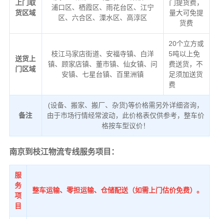
上门取
门提货费，
浦口区、栖霞区、雨花台区、江宁
货区域
量大可免提
区、六合区、溧水区、高淳区
货费
20个立方或
枝江马家店街道、安福寺镇、白洋
5吨以上免
送货上
镇、顾家店镇、董市镇、仙女镇、问
费送货，不
门区域
安镇、七星台镇、百里洲镇
足须加送货
费
(设备、搬家、搬厂、杂货)等价格需另外详细咨询，
备注
由于市场行情经常波动，此价格表仅供参考，整车价
格按车型议价！
南京到枝江物流专线服务项目：
服
务
整车运输、零担运输、仓储配送（如需上门估价免费）。
项
目