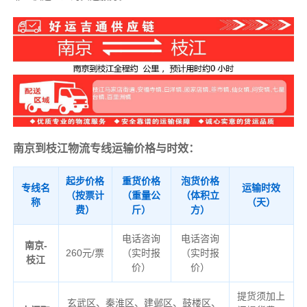
南京到枝江物流专线运输价格与时效：
起步价格
重货价格
泡货价格
专线名
运输时效
（按票计
（重量公
（体积立
称
（天）
费）
斤）
方）
电话咨询
电话咨询
南京-
260元/票
（实时报
（实时报
枝江
价）
价）
提货须加上
玄武区、秦淮区、建邺区、鼓楼区、